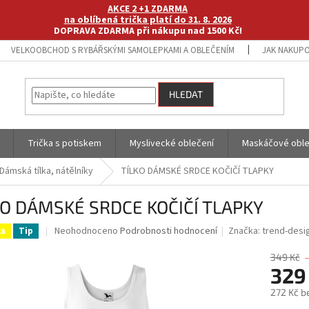
AKCE 2 +1 ZDARMA
na oblíbená trička platí do 31. 8. 2026
DOPRAVA ZDARMA při nákupu nad 1500 Kč!
VELKOOBCHOD S RYBÁŘSKÝMI SAMOLEPKAMI A OBLEČENÍM
JAK NAKUPO
HLEDAT
Trička s potiskem
Myslivecké oblečení
Maskáčové oble
Dámská tílka, nátělníky
TÍLKO DÁMSKÉ SRDCE KOČIČÍ TLAPKY
KO DÁMSKÉ SRDCE KOČIČÍ TLAPKY
Průměrné
Neohodnoceno
Podrobnosti hodnocení
Značka:
trend-desi
ka
Tip
hodnocení
produktu
349 Kč
je
329
0,0
272 Kč b
z
5