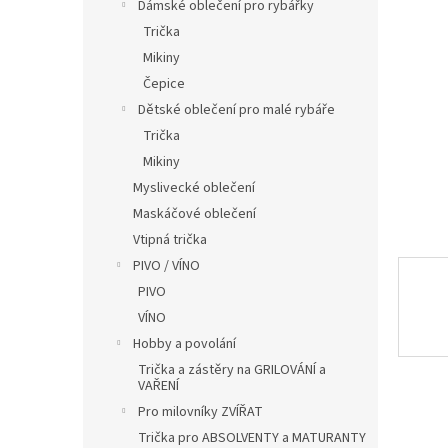
í
Dámské oblečení pro rybářky
p
Trička
a
Mikiny
n
Čepice
e
Dětské oblečení pro malé rybáře
l
Trička
Mikiny
Myslivecké oblečení
Maskáčové oblečení
Vtipná trička
PIVO / VÍNO
PIVO
VÍNO
Hobby a povolání
Trička a zástěry na GRILOVÁNÍ a
VAŘENÍ
Pro milovníky ZVÍŘAT
Trička pro ABSOLVENTY a MATURANTY