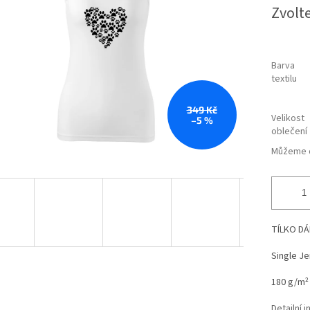
Měrná
Zvolt
hvězdiček.
cena:
Barva
textilu
349 Kč
Velikost
–5 %
oblečení
Můžeme d
TÍLKO DÁ
Single Je
180 g/m²
Detailní 