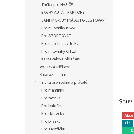
Trička pro HASIČE
BAGRY-AUTA-TRAKTORY
CAMPING-OBYTNÁ AUTA-CESTOVÁNÍ
Pro milovníky KÁVA
Pro SPORTOVCE
Pro učitele a učitelky
Pro milovníky CHILLI
Karnevalové oblečení
Vodácká trička☀
K narozeninám
Trička pro rodinu a přátelé
Pro maminku
Pro tatínka
Souvi
Pro babičku
Pro dědečka
Akce
Pro brášku
Tip
Pro sestřičku
D