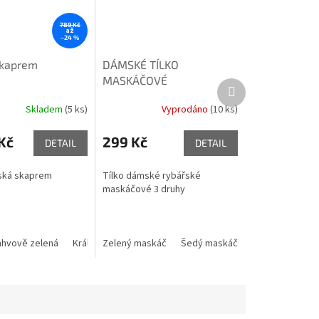
789 Kč
až
–24 %
 kaprem
DÁMSKÉ TÍLKO
MASKÁČOVÉ
Další
produkt
Skladem
(5 ks)
Vyprodáno
(10 ks)
Kč
299 Kč
DETAIL
DETAIL
ská skaprem
Tílko dámské rybářské
maskáčové 3 druhy
ahvově zelená
Azurově modrá
Královská modrá
Růžová
Zelený maskáč
Šedý melír
Červená
Šedý maskáč
Hnědý maskáč