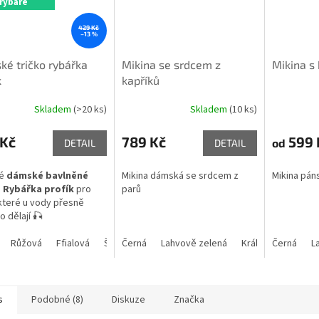
rybáře
429 Kč
–13 %
é tričko rybářka
Mikina se srdcem z
Mikina s
k
kapříků
Skladem
(>20 ks)
Skladem
(10 ks)
Průměrné
hodnocení
produktu
 Kč
789 Kč
599 
od
DETAIL
DETAIL
je
5,0
vé
dámské bavlněné
Mikina dámská se srdcem z
Mikina pán
z
o Rybářka profík
pro
parů
5
které u vody přesně
hvězdiček.
o dělají 🎣
Růžová
Ffialová
Šedý melír
Černá
Lahvově zelená
Královská modrá
Černá
L
s
Podobné (8)
Diskuze
Značka