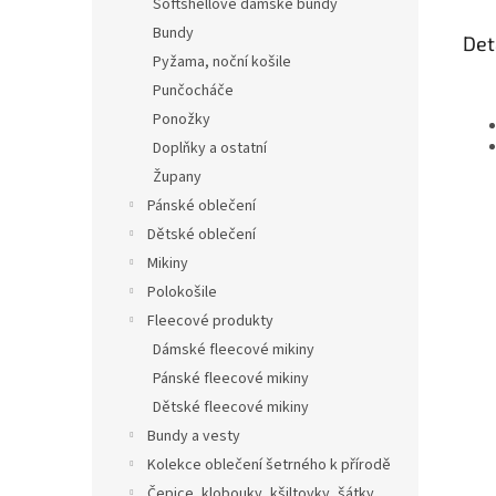
Softshellové dámské bundy
Bundy
Det
Pyžama, noční košile
Punčocháče
Ponožky
Doplňky a ostatní
Župany
Pánské oblečení
Dětské oblečení
Mikiny
Polokošile
Fleecové produkty
Dámské fleecové mikiny
Pánské fleecové mikiny
Dětské fleecové mikiny
Bundy a vesty
Kolekce oblečení šetrného k přírodě
Čepice, klobouky, kšiltovky, šátky