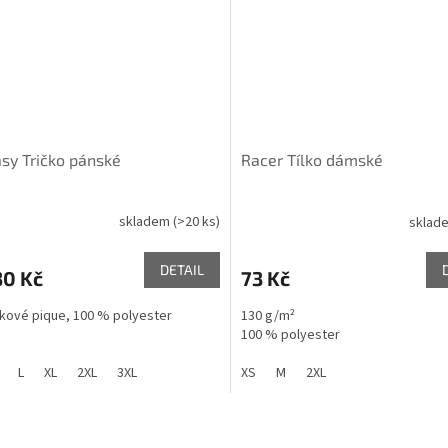
sy Tričko pánské
Racer Tílko dámské
skladem
(>20 ks)
sklad
DETAIL
30 Kč
73 Kč
okové pique, 100 % polyester
130 g/m²
100 % polyester
L
XL
2XL
3XL
XS
M
2XL
O
v