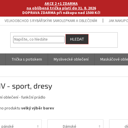
AKCE 2 +1 ZDARMA
na oblíbená trička platí do 31. 8. 2026
DOPRAVA ZDARMA při nákupu nad 1500 Kč!
VELKOOBCHOD S RYBÁŘSKÝMI SAMOLEPKAMI A OBLEČENÍM
JAK NAKUPO
HLEDAT
Trička s potiskem
Myslivecké oblečení
Maskáčové oble
V - sport, dresy
í oblečení - funkční prádlo
ho produktu
velký výběr barev
pánské
Dámské
d