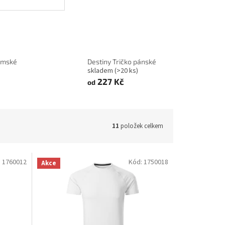
dámské
Destiny Tričko pánské
skladem
(>20 ks)
227 Kč
od
11
položek celkem
:
1760012
Kód:
1750018
Akce