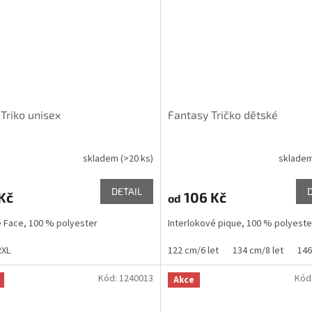
 Triko unisex
Fantasy Tričko dětské
skladem
(>20 ks)
sklade
DETAIL
Kč
106 Kč
od
 Face, 100 % polyester
Interlokové pique, 100 % polyeste
2XL
122 cm/6 let
134 cm/8 let
146
Kód:
1240013
Kód
Akce