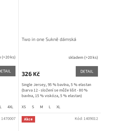
Two in one Sukně dámská
m
(>20 ks)
skladem
(>20 ks)
DETAIL
DETAIL
326 Kč
Single Jersey, 95 % bavlna, 5 % elastan
(barva 12 - složení se může lišit - 80 %
bavlna, 15 % viskóza, 5 % elastan)
L
4XL
XS
S
M
L
XL
:
1470007
Kód:
1409012
Akce