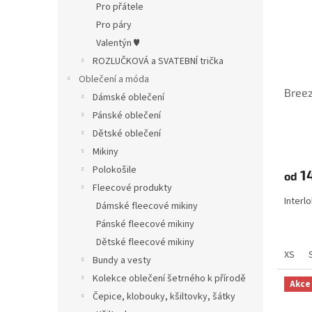
Pro přátele
Pro páry
Valentýn ♥
ROZLUČKOVÁ a SVATEBNÍ trička
Oblečení a móda
Breez
Dámské oblečení
Pánské oblečení
Dětské oblečení
Mikiny
Polokošile
1
od
Fleecové produkty
Interl
Dámské fleecové mikiny
Pánské fleecové mikiny
Dětské fleecové mikiny
XS
Bundy a vesty
Kolekce oblečení šetrného k přírodě
Akce
Čepice, klobouky, kšiltovky, šátky