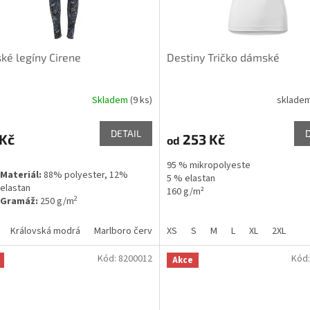
é legíny Cirene
Destiny Tričko dámské
Skladem
(9 ks)
sklade
DETAIL
 Kč
253 Kč
od
95 % mikropolyeste
Materiál:
88% polyester, 12%
5 % elastan
elastan
160 g/m²
2
Gramáž:
250 g/m
Královská modrá
Marlboro červená
XS
S
M
L
XL
2XL
Kód:
8200012
Kód
Akce