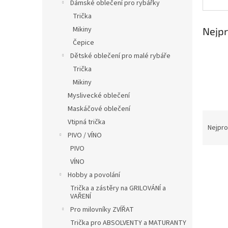
í
Dámské oblečení pro rybářky
p
Trička
a
Mikiny
Nejpr
n
Čepice
e
Dětské oblečení pro malé rybáře
l
Trička
Mikiny
Myslivecké oblečení
Maskáčové oblečení
Ř
Vtipná trička
a
Nejpro
PIVO / VÍNO
z
e
PIVO
V
n
VÍNO
ý
í
Hobby a povolání
p
p
Trička a zástěry na GRILOVÁNÍ a
i
r
VAŘENÍ
s
o
Pro milovníky ZVÍŘAT
p
d
Trička pro ABSOLVENTY a MATURANTY
r
u