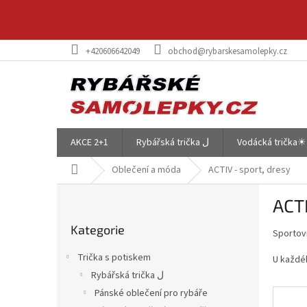
Přejít
na
obsah
+420606642049
obchod@rybarskesamolepky.cz
AKCE 2+1
Rybářská trička ل
Vodácká trička☀
Domů
Oblečení a móda
ACTIV - sport, dresy
P
ACTI
o
Přeskočit
s
Kategorie
kategorie
Sportovn
t
r
Trička s potiskem
U každé
a
Rybářská trička ل
n
Pánské oblečení pro rybáře
n