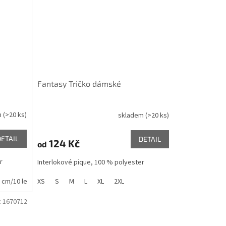
Fantasy Tričko dámské
m
(>20 ks)
skladem
(>20 ks)
DETAIL
DETAIL
124 Kč
od
r
Interlokové pique, 100 % polyester
 cm/10 let
XS
158 cm/12 let
S
M
L
XL
2XL
:
1670712