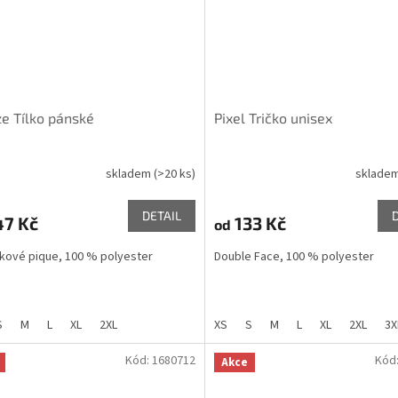
e Tílko pánské
Pixel Tričko unisex
skladem
(>20 ks)
sklade
DETAIL
47 Kč
133 Kč
od
okové pique, 100 % polyester
Double Face, 100 % polyester
S
M
L
XL
2XL
XS
S
M
L
XL
2XL
3X
Kód:
1680712
Kód
Akce