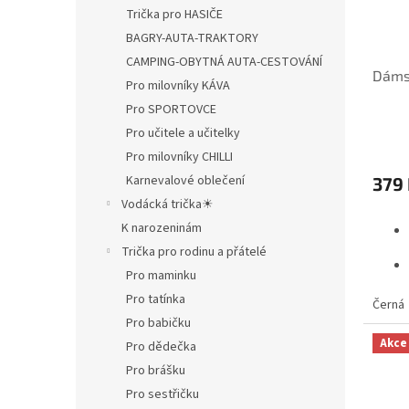
Trička pro HASIČE
o
k
d
t
BAGRY-AUTA-TRAKTORY
u
ů
CAMPING-OBYTNÁ AUTA-CESTOVÁNÍ
Dámsk
k
Pro milovníky KÁVA
t
Pro SPORTOVCE
ů
Pro učitele a učitelky
Pro milovníky CHILLI
Karnevalové oblečení
379
Vodácká trička☀
K narozeninám
Trička pro rodinu a přátelé
Pro maminku
Pro tatínka
Černá
Pro babičku
Akce
Pro dědečka
Pro brášku
Pro sestřičku