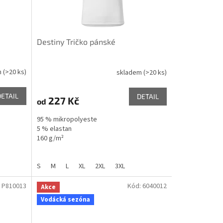
Destiny Tričko pánské
m
(>20 ks)
skladem
(>20 ks)
DETAIL
DETAIL
227 Kč
od
95 % mikropolyeste
5 % elastan
160 g/m²
S
M
L
XL
2XL
3XL
:
P810013
Kód:
6040012
Akce
Vodácká sezóna