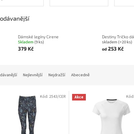
odávanější
Dámské legíny Cirene
Destiny Tričko 
Skladem
(9 ks)
skladem
(>20 ks)
379 Kč
253 Kč
od
dávanější
Nejlevnější
Nejdražší
Abecedně
Kód:
2543/CER
Kód
Akce