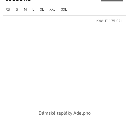
XS
S
M
L
XL
XXL
3XL
Kód:
E1175-02-L
Dámské tepláky Adelpho