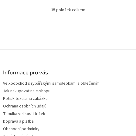
15
položek celkem
O
v
l
á
d
a
c
Z
í
p
á
r
p
v
a
Informace pro vás
k
t
y
Velkoobchod s rybářskými samolepkami a oblečením
í
v
Jak nakupovat na e-shopu
ý
p
Potisk textilu na zakázku
i
Ochrana osobních údajů
s
Tabulka velikostí triček
u
Doprava a platba
Obchodní podmínky