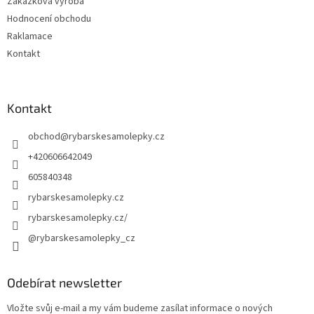
Zakázková výroba
Hodnocení obchodu
Raklamace
Kontakt
Kontakt
obchod
@
rybarskesamolepky.cz
+420606642049
605840348
rybarskesamolepky.cz
rybarskesamolepky.cz/
@rybarskesamolepky_cz
Odebírat newsletter
Vložte svůj e-mail a my vám budeme zasílat informace o nových