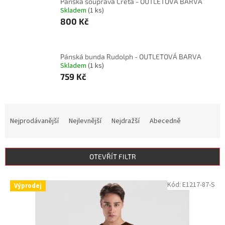
Pánská souprava Creta - OUTLETOVÁ BARVA
Skladem
(1 ks)
800 Kč
Pánská bunda Rudolph - OUTLETOVÁ BARVA
Skladem
(1 ks)
759 Kč
Ř
a
Nejprodávanější
Nejlevnější
Nejdražší
Abecedně
z
e
n
OTEVŘÍT FILTR
í
p
V
Kód:
E1217-87-S
r
Výprodej
ý
o
p
d
i
u
s