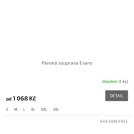
Pánská souprava Evans
Skladem
(1 ks)
DETAIL
1 068 Kč
od
S
M
L
XL
XXL
3XL
Kód:
E6410-02-L