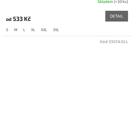
Skladem
(>20 ks)
DETAIL
533 Kč
od
S
M
L
XL
XXL
3XL
Kód:
E5074-02-L