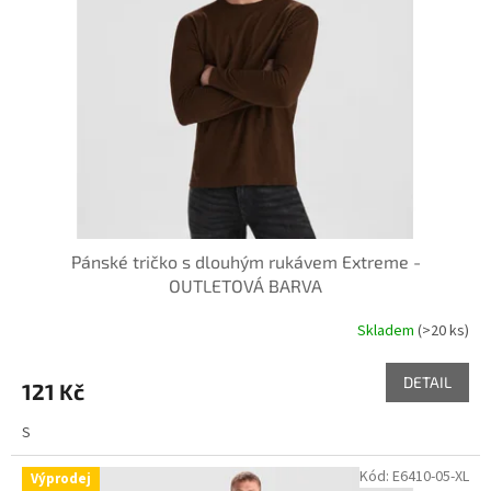
k
p
t
r
ů
o
d
u
k
t
ů
Pánské tričko s dlouhým rukávem Extreme -
OUTLETOVÁ BARVA
Skladem
(>20 ks)
DETAIL
121 Kč
S
Kód:
E6410-05-XL
Výprodej