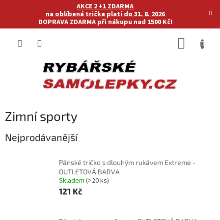
Přejít
AKCE 2 +1 ZDARMA
na
na oblíbená trička platí do 31. 8. 2026
DOPRAVA ZDARMA při nákupu nad 1500 Kč!
obsah
NÁKUP
KOŠÍK
Zimní sporty
Nejprodávanější
Pánské tričko s dlouhým rukávem Extreme -
OUTLETOVÁ BARVA
Skladem
(>20 ks)
121 Kč