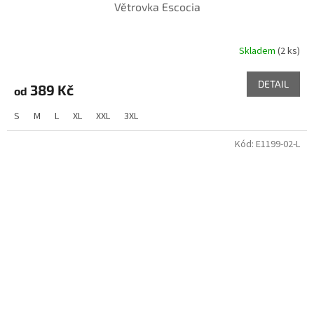
Větrovka Escocia
Skladem
(2 ks)
DETAIL
389 Kč
od
S
M
L
XL
XXL
3XL
Kód:
E1199-02-L