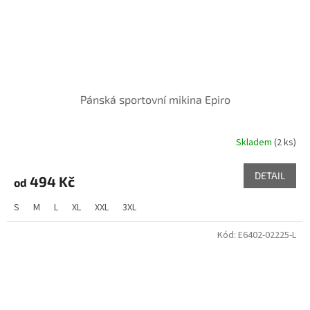
Pánská sportovní mikina Epiro
Skladem
(2 ks)
DETAIL
494 Kč
od
S
M
L
XL
XXL
3XL
Kód:
E6402-02225-L