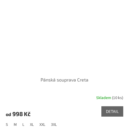
Pánská souprava Creta
Skladem
(10 ks)
DETAIL
998 Kč
od
S
M
L
XL
XXL
3XL