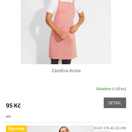
k
p
t
r
ů
o
d
u
k
t
ů
Zástěra Arola
Skladem
(>20 ks)
DETAIL
95 Kč
uni
Kód:
E9140-02-UNI
Výprodej