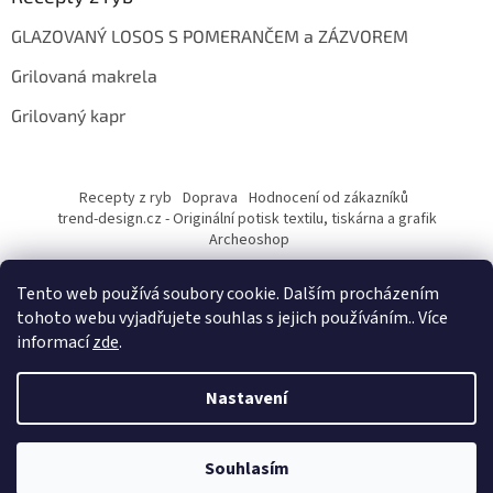
GLAZOVANÝ LOSOS S POMERANČEM a ZÁZVOREM
Grilovaná makrela
Grilovaný kapr
Recepty z ryb
Doprava
Hodnocení od zákazníků
trend-design.cz - Originální potisk textilu, tiskárna a grafik
Archeoshop
Tento web používá soubory cookie. Dalším procházením
tohoto webu vyjadřujete souhlas s jejich používáním.. Více
informací
zde
.
Nastavení
Vytvořil Shoptet
Souhlasím
Copyright 2026
rybarskesamolepky.cz
. Všechna práva vyhrazena.