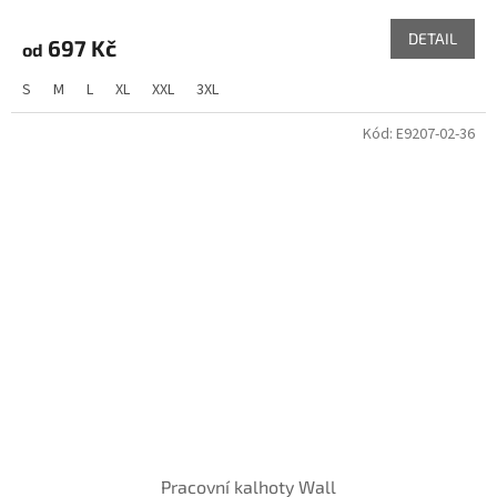
DETAIL
697 Kč
od
S
M
L
XL
XXL
3XL
Kód:
E9207-02-36
Pracovní kalhoty Wall