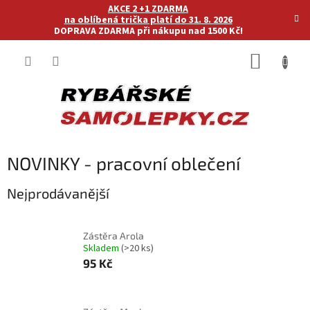
Přejít
AKCE 2 +1 ZDARMA
na
na oblíbená trička platí do 31. 8. 2026
DOPRAVA ZDARMA při nákupu nad 1500 Kč!
obsah
NÁKUP
KOŠÍK
NOVINKY - pracovní oblečení
Nejprodávanější
Zástěra Arola
Skladem
(>20 ks)
95 Kč