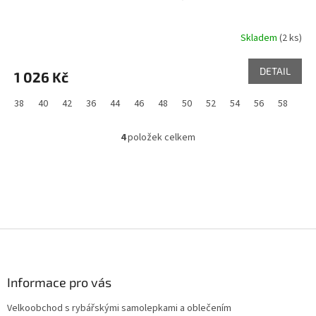
Skladem
(2 ks)
DETAIL
1 026 Kč
38
40
42
36
44
46
48
50
52
54
56
58
60
4
položek celkem
O
v
l
á
d
a
c
Z
í
p
á
r
p
v
a
Informace pro vás
k
t
y
Velkoobchod s rybářskými samolepkami a oblečením
í