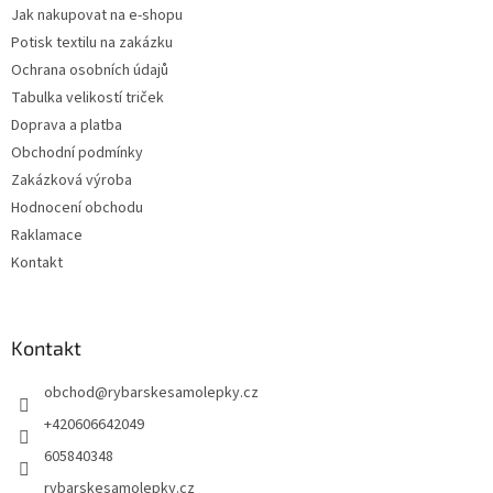
v
Jak nakupovat na e-shopu
ý
p
Potisk textilu na zakázku
i
Ochrana osobních údajů
s
Tabulka velikostí triček
u
Doprava a platba
Obchodní podmínky
Zakázková výroba
Hodnocení obchodu
Raklamace
Kontakt
Kontakt
obchod
@
rybarskesamolepky.cz
+420606642049
605840348
rybarskesamolepky.cz