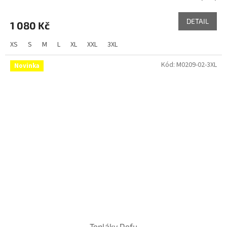
DETAIL
1 080 Kč
XS
S
M
L
XL
XXL
3XL
Kód:
M0209-02-3XL
Novinka
Tepláky Defu