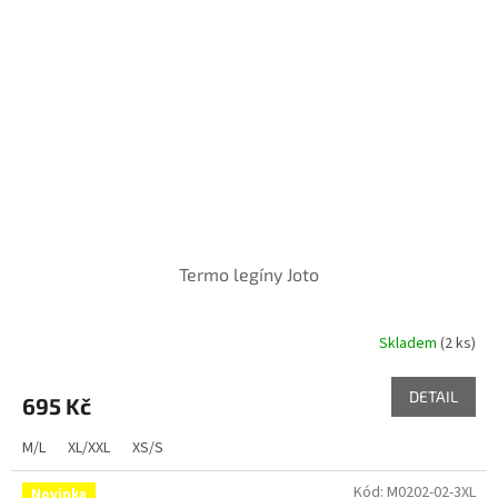
Termo legíny Joto
Skladem
(2 ks)
DETAIL
695 Kč
M/L
XL/XXL
XS/S
Kód:
M0202-02-3XL
Novinka