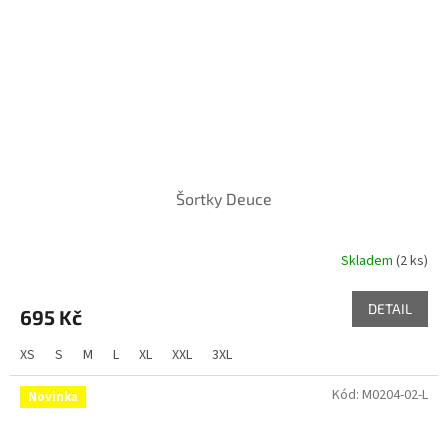
Šortky Deuce
Skladem
(2 ks)
DETAIL
695 Kč
XS
S
M
L
XL
XXL
3XL
Kód:
M0204-02-L
Novinka