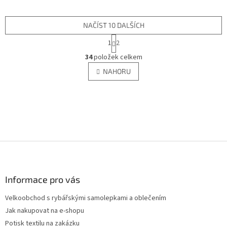
NAČÍST 10 DALŠÍCH
S
1
2
t
O
r
34
položek celkem
v
á
l
NAHORU
n
á
k
d
o
v
a
á
c
n
í
í
p
r
Z
v
á
k
y
p
v
a
Informace pro vás
ý
t
p
Velkoobchod s rybářskými samolepkami a oblečením
í
i
Jak nakupovat na e-shopu
s
Potisk textilu na zakázku
u