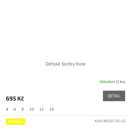
Dětské šortky Kute
Skladem
(2 ks)
DETAIL
695 Kč
4
6
8
10
12
14
Kód:
M0207-01-10
Novinka