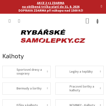
Přejít
AKCE 2 +1 ZDARMA
na
na oblíbená trička platí do 31. 8. 2026
DOPRAVA ZDARMA při nákupu nad 1500 Kč!
obsah
NÁKUP
KOŠÍK
Kalhoty
Sportovní dresy a
Legíny a tepláky
soupravy
Pracovní šortky a
Bermudy a šortky
kalhoty
Džíny a kalhoty
NOVINKY - Kalhoty