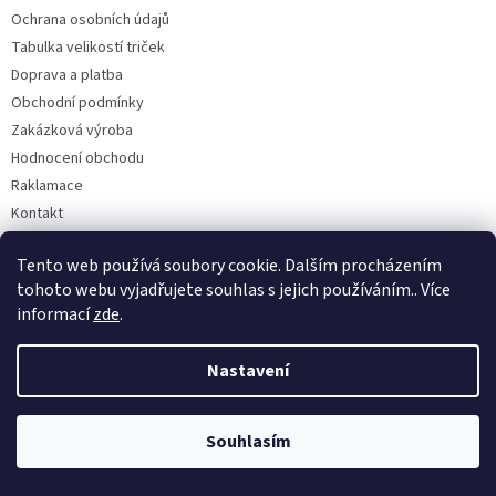
Ochrana osobních údajů
Tabulka velikostí triček
Doprava a platba
Obchodní podmínky
Zakázková výroba
Hodnocení obchodu
Raklamace
Kontakt
Tento web používá soubory cookie. Dalším procházením
tohoto webu vyjadřujete souhlas s jejich používáním.. Více
Kontakt
informací
zde
.
obchod
@
rybarskesamolepky.cz
Nastavení
+420606642049
605840348
rybarskesamolepky.cz
Souhlasím
rybarskesamolepky.cz/