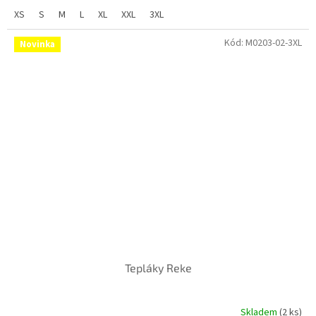
XS
S
M
L
XL
XXL
3XL
Kód:
M0203-02-3XL
Novinka
Tepláky Reke
Skladem
(2 ks)