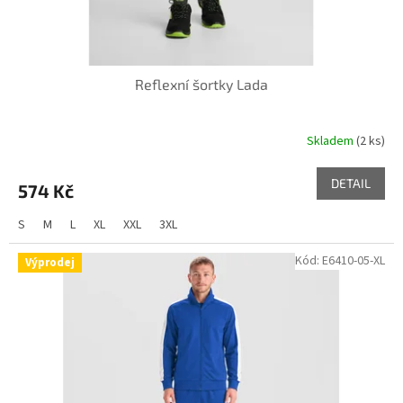
t
ů
Reflexní šortky Lada
Skladem
(2 ks)
DETAIL
574 Kč
S
M
L
XL
XXL
3XL
Kód:
E6410-05-XL
Výprodej