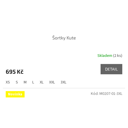
Šortky Kute
Skladem
(2 ks)
DETAIL
695 Kč
XS
S
M
L
XL
XXL
3XL
Kód:
M0207-01-3XL
Novinka