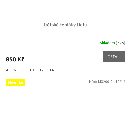
Dětské tepláky Defu
Skladem
(2 ks)
DETAIL
850 Kč
4
6
8
10
12
14
Kód:
M0200-01-12/14
Novinka