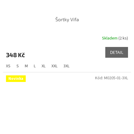
Šortky Vifa
Skladem
(2 ks)
DETAIL
348 Kč
XS
S
M
L
XL
XXL
3XL
Kód:
M0205-01-3XL
Novinka