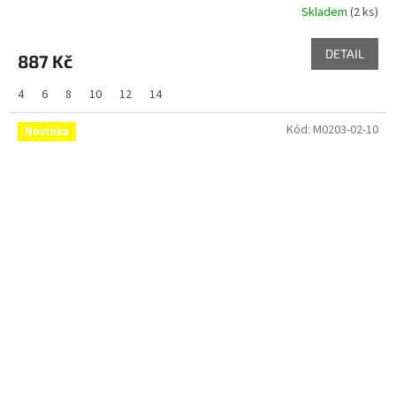
Skladem
(2 ks)
DETAIL
887 Kč
4
6
8
10
12
14
Kód:
M0203-02-10
Novinka