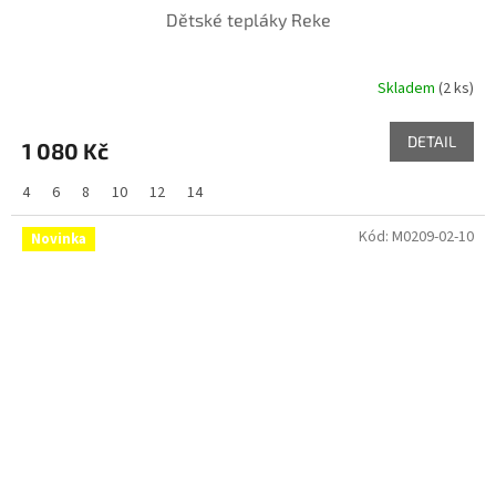
Dětské tepláky Reke
Skladem
(2 ks)
DETAIL
1 080 Kč
4
6
8
10
12
14
Kód:
M0209-02-10
Novinka