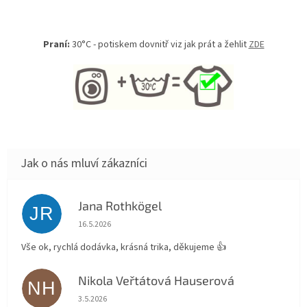
Praní:
30°C - potiskem dovnitř viz jak prát a žehlit
ZDE
Jana Rothkögel
JR
Hodnocení obchodu je 5 z 5 hvězdiček.
16.5.2026
Vše ok, rychlá dodávka, krásná trika, děkujeme 👍
Nikola Veřtátová Hauserová
NH
Hodnocení obchodu je 5 z 5 hvězdiček.
3.5.2026