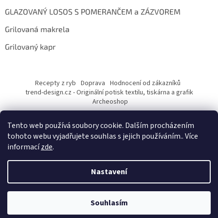
GLAZOVANÝ LOSOS S POMERANČEM a ZÁZVOREM
Grilovaná makrela
Grilovaný kapr
Recepty z ryb
Doprava
Hodnocení od zákazníků
trend-design.cz - Originální potisk textilu, tiskárna a grafik
Archeoshop
Tento web používá soubory cookie. Dalším procházením
tohoto webu vyjadřujete souhlas s jejich používáním.. Více
informací
zde
.
Nastavení
Vytvořil Shoptet
Souhlasím
Copyright 2026
rybarskesamolepky.cz
. Všechna práva vyhrazena.