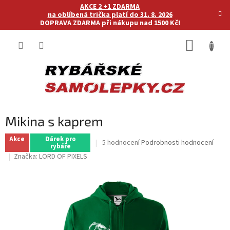
Přejít
AKCE 2 +1 ZDARMA
na
na oblíbená trička platí do 31. 8. 2026
DOPRAVA ZDARMA při nákupu nad 1500 Kč!
obsah
NÁKUP
KOŠÍK
Mikina s kaprem
Akce
Dárek pro
Průměrné
5 hodnocení
Podrobnosti hodnocení
rybáře
hodnocení
Značka:
LORD OF PIXELS
produktu
je
5,0
z
5
hvězdiček.