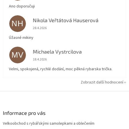
Ano doporučuji
Nikola Veřtátová Hauserová
NH
Hodnocení obchodu je 5 z 5 hvězdiček.
28.4.2026
Úžasné mikiny
Michaela Vystrcilova
MV
Hodnocení obchodu je 5 z 5 hvězdiček.
18.4.2026
Velmi, spokojená, rychlé dodání, moc pěkná rybarska trička.
Zobrazit další hodnocení
Z
á
p
a
Informace pro vás
t
Velkoobchod s rybářskými samolepkami a oblečením
í