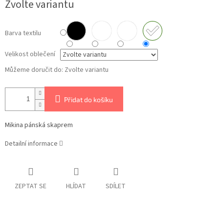
Zvolte variantu
cena:
Barva textilu
Velikost oblečení
Můžeme doručit do:
Zvolte variantu
Přidat do košíku
Mikina pánská skaprem
Detailní informace
ZEPTAT SE
HLÍDAT
SDÍLET