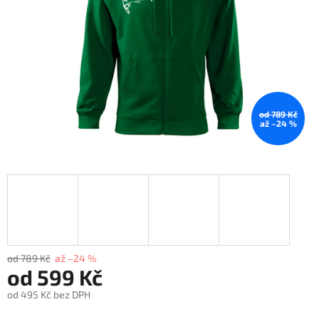
od 789 Kč
až –24 %
od 789 Kč
až –24 %
od
599 Kč
od
495 Kč
bez DPH
Měrná