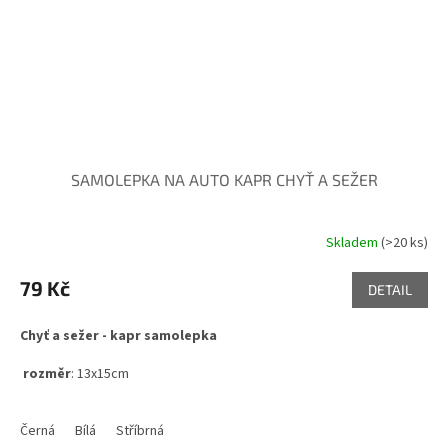
SAMOLEPKA NA AUTO KAPR CHYŤ A SEŽER
Skladem
(>20 ks)
Průměrné
hodnocení
produktu
79 Kč
DETAIL
je
5,0
Chyť a sežer - kapr samolepka
z
5
rozměr
: 13x15cm
hvězdiček.
Černá
Bílá
Stříbrná