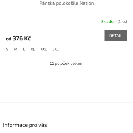
Pánská polokošile Nation
Skladem
(1 ks)
DETAIL
376 Kč
od
S
M
L
XL
XXL
3XL
11
položek celkem
O
v
l
á
d
a
c
Z
í
p
á
r
p
v
a
Informace pro vás
k
t