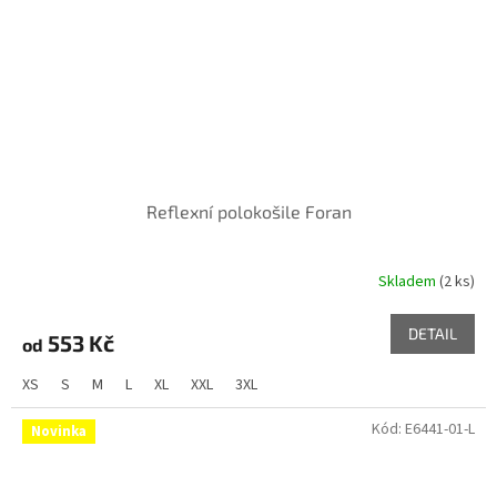
Reflexní polokošile Foran
Skladem
(2 ks)
DETAIL
553 Kč
od
XS
S
M
L
XL
XXL
3XL
Kód:
E6441-01-L
Novinka