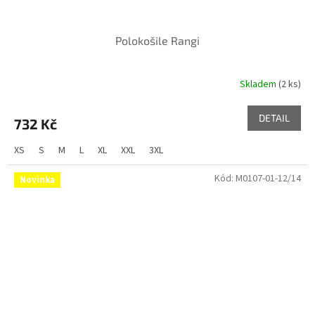
Polokošile Rangi
Skladem
(2 ks)
DETAIL
732 Kč
XS
S
M
L
XL
XXL
3XL
Kód:
M0107-01-12/14
Novinka