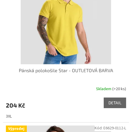
k
p
t
r
ů
o
d
u
k
t
ů
Pánská polokošile Star - OUTLETOVÁ BARVA
Skladem
(>20 ks)
DETAIL
204 Kč
3XL
Kód:
E6629-0112-L
Výprodej