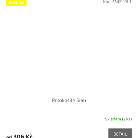
Kód:
E8421-01-L
Novinka
Polokošile Sian
Skladem
(2 ks)
DETAIL
306 Kč
od