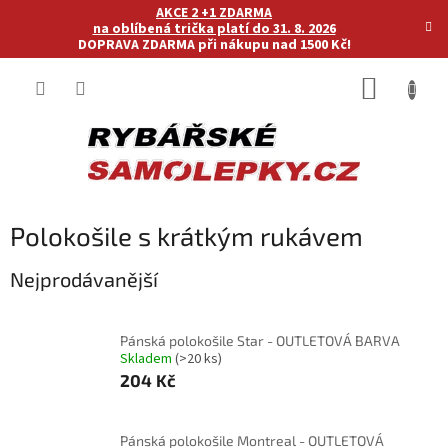
Přejít
AKCE 2 +1 ZDARMA
na
na oblíbená trička platí do 31. 8. 2026
DOPRAVA ZDARMA při nákupu nad 1500 Kč!
obsah
NÁKUP
KOŠÍK
Polokošile s krátkým rukávem
Nejprodávanější
Pánská polokošile Star - OUTLETOVÁ BARVA
Skladem
(>20 ks)
204 Kč
Pánská polokošile Montreal - OUTLETOVÁ