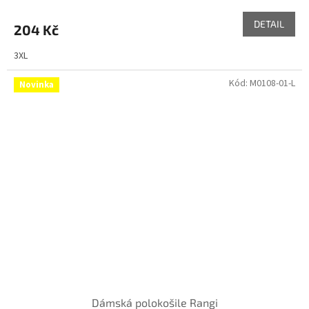
DETAIL
204 Kč
3XL
Kód:
M0108-01-L
Novinka
Dámská polokošile Rangi