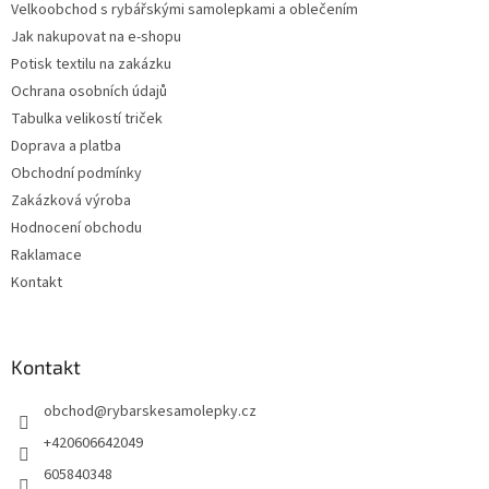
y
Velkoobchod s rybářskými samolepkami a oblečením
í
v
Jak nakupovat na e-shopu
ý
p
Potisk textilu na zakázku
i
Ochrana osobních údajů
s
Tabulka velikostí triček
u
Doprava a platba
Obchodní podmínky
Zakázková výroba
Hodnocení obchodu
Raklamace
Kontakt
Kontakt
obchod
@
rybarskesamolepky.cz
+420606642049
605840348