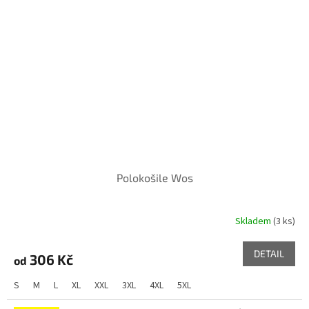
Polokošile Wos
Skladem
(3 ks)
DETAIL
306 Kč
od
S
M
L
XL
XXL
3XL
4XL
5XL