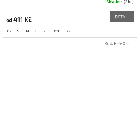
Skladem
(2 ks)
DETAIL
411 Kč
od
XS
S
M
L
XL
XXL
3XL
Kód:
E6640-02-L