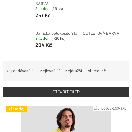
BARVA
Skladem
(19 ks)
257 Kč
Dámská polokošile Star - OUTLETOVÁ BARVA
Skladem
(>20 ks)
204 Kč
Ř
a
Nejprodávanější
Nejlevnější
Nejdražší
Abecedně
z
e
n
OTEVŘÍT FILTR
í
p
V
Kód:
E6638-163-3XL
r
Výprodej
ý
o
p
d
i
u
s