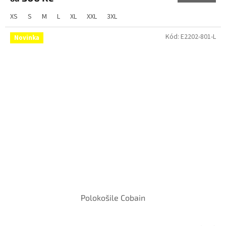
XS
S
M
L
XL
XXL
3XL
Kód:
E2202-801-L
Novinka
Polokošile Cobain