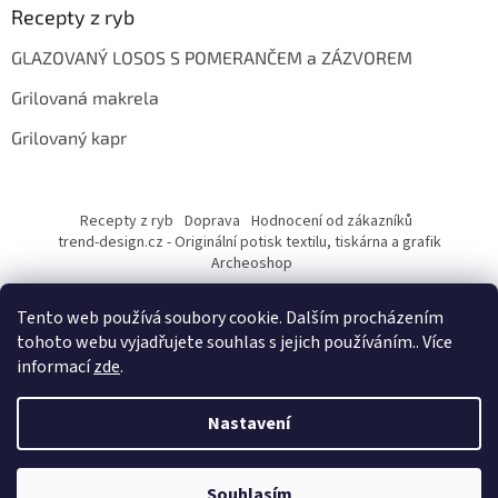
Recepty z ryb
GLAZOVANÝ LOSOS S POMERANČEM a ZÁZVOREM
Grilovaná makrela
Grilovaný kapr
Recepty z ryb
Doprava
Hodnocení od zákazníků
trend-design.cz - Originální potisk textilu, tiskárna a grafik
Archeoshop
Tento web používá soubory cookie. Dalším procházením
tohoto webu vyjadřujete souhlas s jejich používáním.. Více
informací
zde
.
Nastavení
Vytvořil Shoptet
Souhlasím
Copyright 2026
rybarskesamolepky.cz
. Všechna práva vyhrazena.