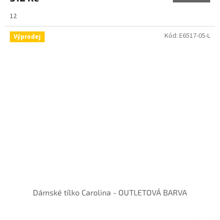
12
Kód:
E6517-05-L
Výprodej
Dámské tílko Carolina - OUTLETOVÁ BARVA