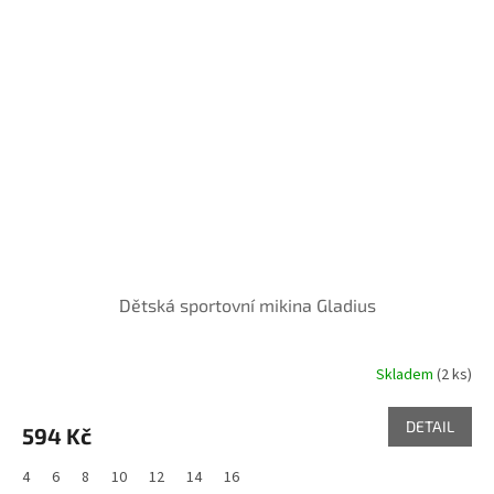
Dětská sportovní mikina Gladius
Skladem
(2 ks)
DETAIL
594 Kč
4
6
8
10
12
14
16