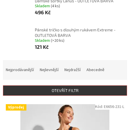
Dámské šortky Lanus - OUTLETOVÁ BARVA
Skladem
(4 ks)
496 Kč
Pánské tričko s dlouhým rukávem Extreme -
OUTLETOVÁ BARVA
Skladem
(>20 ks)
121 Kč
Ř
a
Nejprodávanější
Nejlevnější
Nejdražší
Abecedně
z
e
n
OTEVŘÍT FILTR
í
p
V
Kód:
E6656-231-L
r
Výprodej
ý
o
p
d
i
u
s