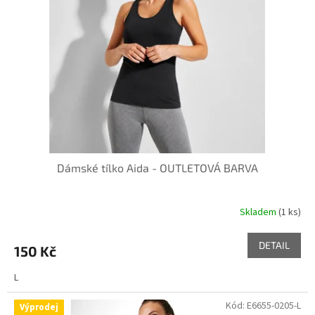
k
p
t
r
ů
o
d
u
k
t
ů
Dámské tílko Aida - OUTLETOVÁ BARVA
Skladem
(1 ks)
DETAIL
150 Kč
L
Kód:
E6655-0205-L
Výprodej