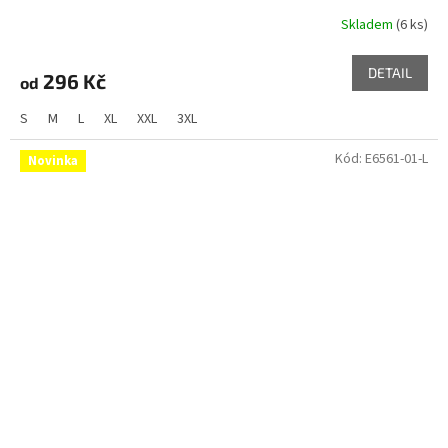
Skladem
(6 ks)
DETAIL
296 Kč
od
S
M
L
XL
XXL
3XL
Kód:
E6561-01-L
Novinka