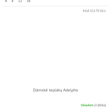
4
8
12
16
Kód:
E1175-02-L
Dámské tepláky Adelpho
Skladem
(>20 ks)