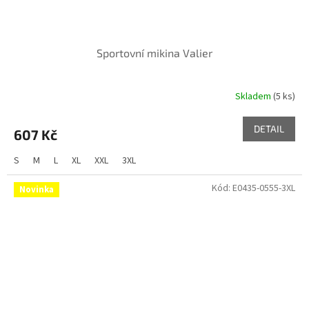
Sportovní mikina Valier
Skladem
(5 ks)
DETAIL
607 Kč
S
M
L
XL
XXL
3XL
Kód:
E0435-0555-3XL
Novinka