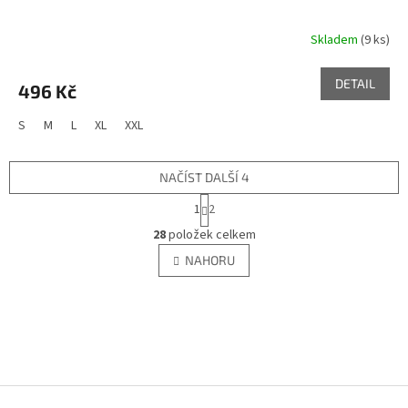
Skladem
(9 ks)
DETAIL
496 Kč
S
M
L
XL
XXL
NAČÍST DALŠÍ 4
S
1
2
t
O
r
28
položek celkem
v
á
l
NAHORU
n
á
k
d
o
v
a
á
c
n
í
í
p
r
Z
v