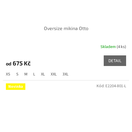
Oversize mikina Otto
Skladem
(4 ks)
DETAIL
675 Kč
od
XS
S
M
L
XL
XXL
3XL
Kód:
E2204-801-L
Novinka