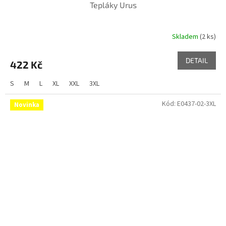
Tepláky Urus
Skladem
(2 ks)
DETAIL
422 Kč
S
M
L
XL
XXL
3XL
Kód:
E0437-02-3XL
Novinka