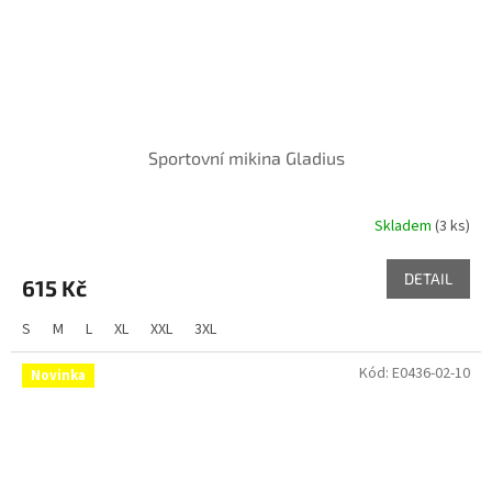
Sportovní mikina Gladius
Skladem
(3 ks)
DETAIL
615 Kč
S
M
L
XL
XXL
3XL
Kód:
E0436-02-10
Novinka