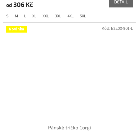
DETAIL
306 Kč
od
S
M
L
XL
XXL
3XL
4XL
5XL
Kód:
E2200-801-L
Novinka
Pánské tričko Corgi