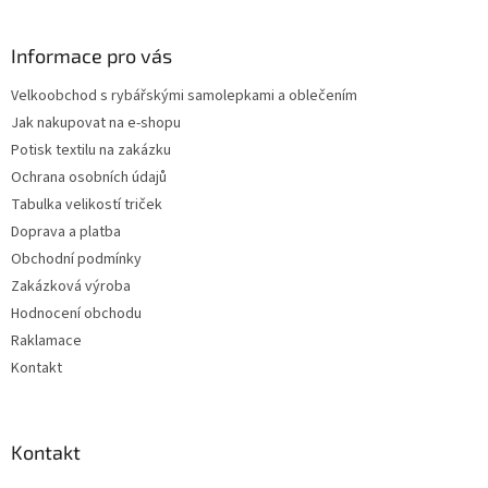
á
k
y
p
v
a
Informace pro vás
ý
t
p
Velkoobchod s rybářskými samolepkami a oblečením
í
i
Jak nakupovat na e-shopu
s
Potisk textilu na zakázku
u
Ochrana osobních údajů
Tabulka velikostí triček
Doprava a platba
Obchodní podmínky
Zakázková výroba
Hodnocení obchodu
Raklamace
Kontakt
Kontakt