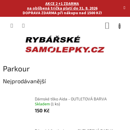
Přejít
AKCE 2 +1 ZDARMA
na
na oblíbená trička platí do 31. 8. 2026
DOPRAVA ZDARMA při nákupu nad 1500 Kč!
obsah
NÁKUP
KOŠÍK
Parkour
Nejprodávanější
Dámské tílko Aida - OUTLETOVÁ BARVA
Skladem
(1 ks)
150 Kč