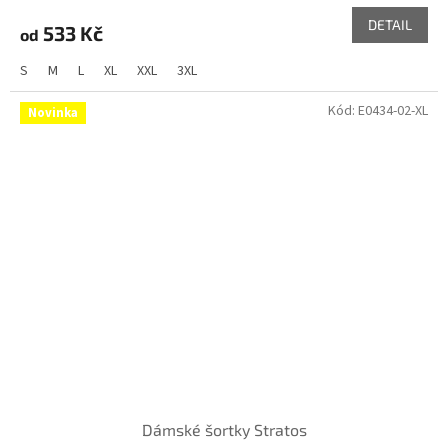
DETAIL
533 Kč
od
S
M
L
XL
XXL
3XL
Kód:
E0434-02-XL
Novinka
Dámské šortky Stratos