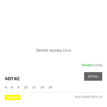
Dětské tepláky Urus
Skladem
(2 ks)
DETAIL
401 Kč
4
6
8
10
12
14
16
Kód:
E0435-0555-10
Novinka