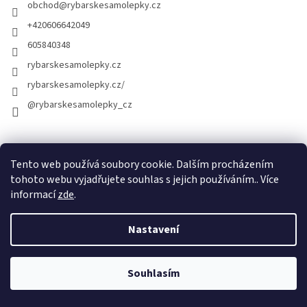
obchod
@
rybarskesamolepky.cz
+420606642049
605840348
rybarskesamolepky.cz
rybarskesamolepky.cz/
@rybarskesamolepky_cz
Odebírat newsletter
Tento web používá soubory cookie. Dalším procházením
Vložte svůj e-mail a my vám budeme zasílat informace o nových
tohoto webu vyjadřujete souhlas s jejich používáním.. Více
produktech na našem e-shopu.
informací
zde
.
E-mail
Nastavení
Vložením e-mailu souhlasíte s
podmínkami ochrany osobních údajů
Souhlasím
PŘIHLÁSIT SE