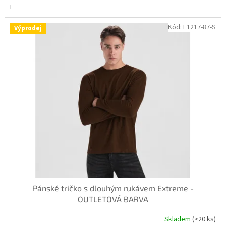
L
Kód:
E1217-87-S
Výprodej
Pánské tričko s dlouhým rukávem Extreme -
OUTLETOVÁ BARVA
Skladem
(>20 ks)