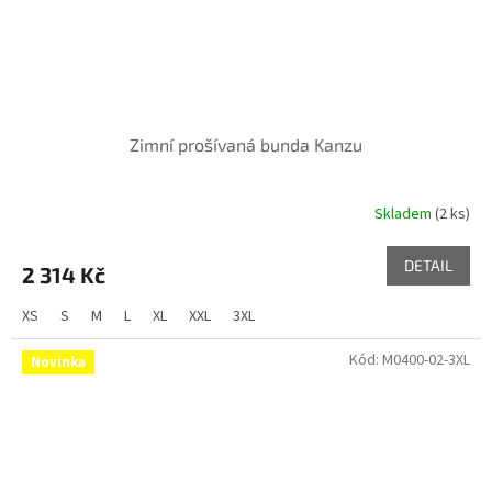
Zimní prošívaná bunda Kanzu
Skladem
(2 ks)
DETAIL
2 314 Kč
XS
S
M
L
XL
XXL
3XL
Kód:
M0400-02-3XL
Novinka