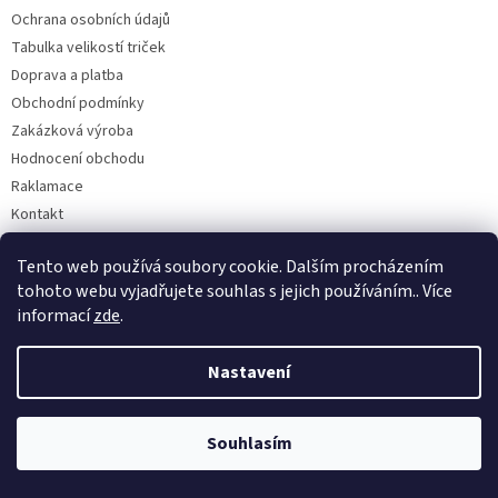
Ochrana osobních údajů
Tabulka velikostí triček
Doprava a platba
Obchodní podmínky
Zakázková výroba
Hodnocení obchodu
Raklamace
Kontakt
Tento web používá soubory cookie. Dalším procházením
tohoto webu vyjadřujete souhlas s jejich používáním.. Více
Kontakt
informací
zde
.
obchod
@
rybarskesamolepky.cz
Nastavení
+420606642049
605840348
rybarskesamolepky.cz
Souhlasím
rybarskesamolepky.cz/