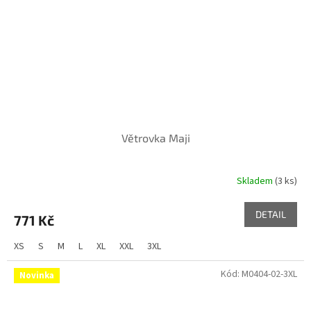
Větrovka Maji
Skladem
(3 ks)
DETAIL
771 Kč
XS
S
M
L
XL
XXL
3XL
Kód:
M0404-02-3XL
Novinka