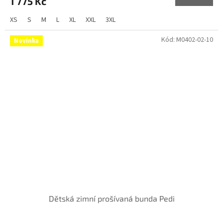
1 775 Kč
XS
S
M
L
XL
XXL
3XL
Kód:
M0402-02-10
Novinka
Dětská zimní prošívaná bunda Pedi