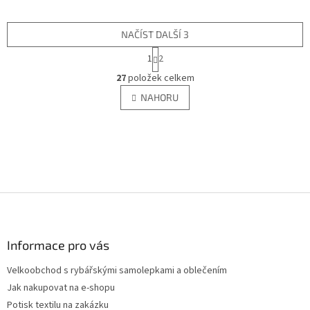
NAČÍST DALŠÍ 3
S
1
2
t
O
r
27
položek celkem
v
á
l
NAHORU
n
á
k
d
o
v
a
á
c
n
í
í
p
r
Z
v
á
k
y
p
v
a
Informace pro vás
ý
t
p
Velkoobchod s rybářskými samolepkami a oblečením
í
i
Jak nakupovat na e-shopu
s
Potisk textilu na zakázku
u