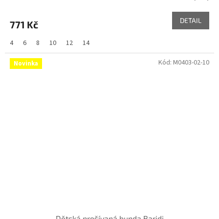
DETAIL
771 Kč
4
6
8
10
12
14
Kód:
M0403-02-10
Novinka
Dětská prošívaná bunda Baridi