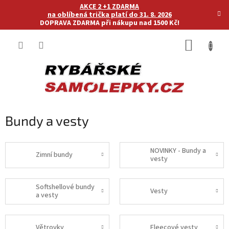
Přejít
AKCE 2 +1 ZDARMA
na
na oblíbená trička platí do 31. 8. 2026
DOPRAVA ZDARMA při nákupu nad 1500 Kč!
obsah
NÁKUP
KOŠÍK
Bundy a vesty
NOVINKY - Bundy a
Zimní bundy
vesty
Softshellové bundy
Vesty
a vesty
Větrovky
Fleecové vesty