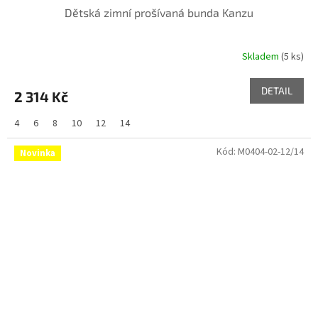
Dětská zimní prošívaná bunda Kanzu
Skladem
(5 ks)
DETAIL
2 314 Kč
4
6
8
10
12
14
Kód:
M0404-02-12/14
Novinka