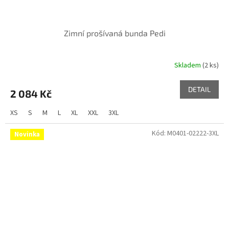
Zimní prošívaná bunda Pedi
Skladem
(2 ks)
DETAIL
2 084 Kč
XS
S
M
L
XL
XXL
3XL
Kód:
M0401-02222-3XL
Novinka