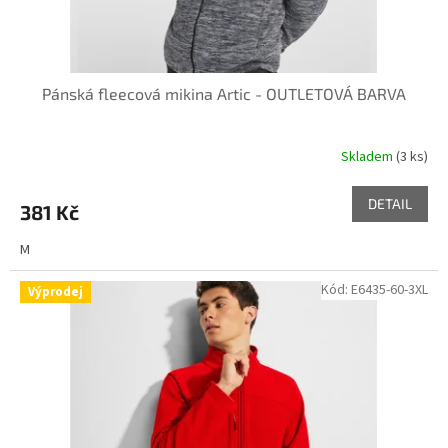
t
ů
Pánská fleecová mikina Artic - OUTLETOVÁ BARVA
Skladem
(3 ks)
DETAIL
381 Kč
M
Kód:
E6435-60-3XL
Výprodej