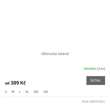
Větrovka Island
Skladem
(2 ks)
DETAIL
389 Kč
od
S
M
L
XL
XXL
3XL
Kód:
E5074-02-L