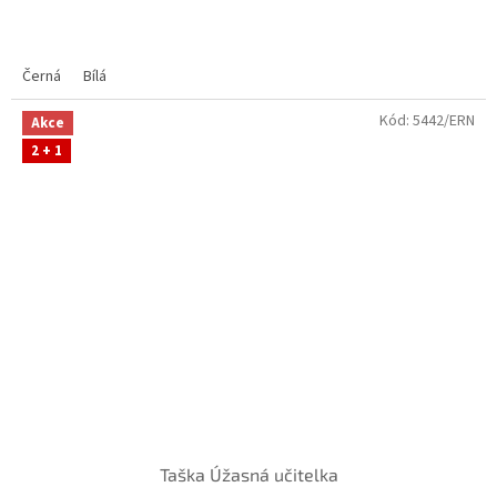
Černá
Bílá
Kód:
5442/ERN
Akce
2 + 1
Taška Úžasná učitelka