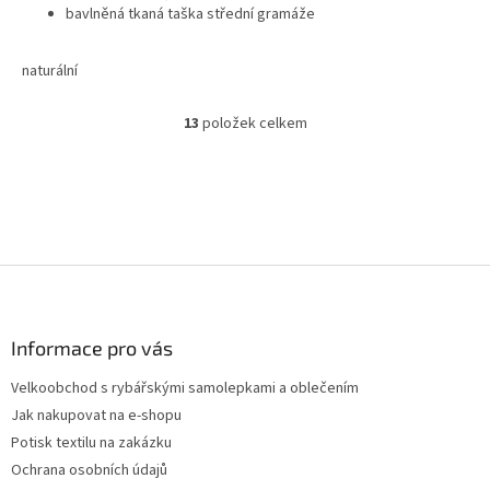
bavlněná tkaná taška střední gramáže
naturální
13
položek celkem
O
v
l
á
d
a
c
Z
í
p
á
r
p
v
a
Informace pro vás
k
t
y
Velkoobchod s rybářskými samolepkami a oblečením
í
v
Jak nakupovat na e-shopu
ý
p
Potisk textilu na zakázku
i
Ochrana osobních údajů
s