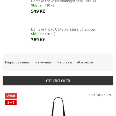
Dámské tričko Nejhodnější paní učitelka
Skladem
(20 ks)
549 Kč
Dámské tričko Učitelka, která učí srdcem
Skladem
(20 ks)
369 Kč
Ř
a
Nejprodávanější
Nejlevnější
Nejdražší
Abecedně
z
e
n
OTEVŘÍT FILTR
í
p
V
Kód:
5857/ERN
r
Akce
ý
o
2 + 1
p
d
i
u
s