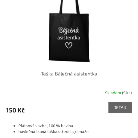
k
p
t
r
ů
o
d
u
k
t
ů
Taška Báječná asistentka
Skladem
(9 ks)
DETAIL
150 Kč
Plátnová vazba, 100 % bavlna
bavlněná tkaná taška střední gramáže