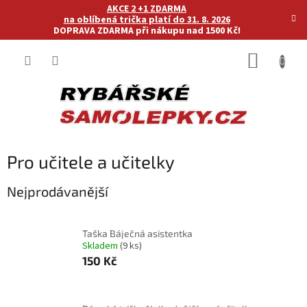
Přejít
AKCE 2 +1 ZDARMA
na
na oblíbená trička platí do 31. 8. 2026
DOPRAVA ZDARMA při nákupu nad 1500 Kč!
obsah
NÁKUP
KOŠÍK
Pro učitele a učitelky
Nejprodávanější
Taška Báječná asistentka
Skladem
(9 ks)
150 Kč