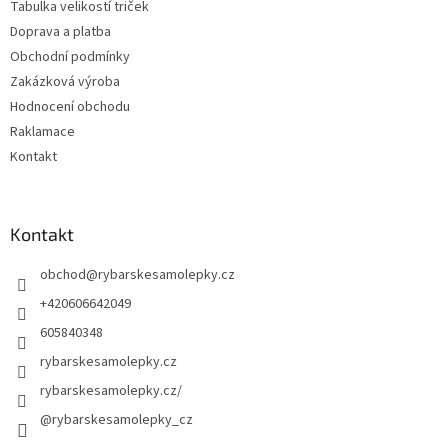
Tabulka velikostí triček
u
Doprava a platba
Obchodní podmínky
Zakázková výroba
Hodnocení obchodu
Raklamace
Kontakt
Kontakt
obchod
@
rybarskesamolepky.cz
+420606642049
605840348
rybarskesamolepky.cz
rybarskesamolepky.cz/
@rybarskesamolepky_cz