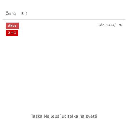
Černá
Bílá
Kód:
5424/ERN
Akce
2 + 1
Taška Nejlepší učitelka na světě