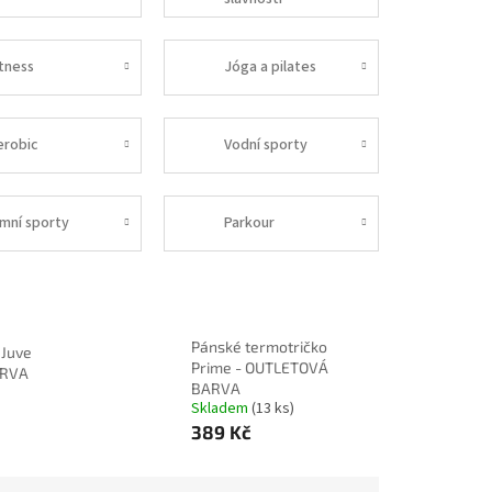
itness
Jóga a pilates
erobic
Vodní sporty
imní sporty
Parkour
Pánské termotričko
 Juve
Prime - OUTLETOVÁ
ARVA
BARVA
Skladem
(13 ks)
389 Kč