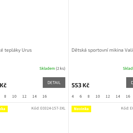
é tepláky Urus
Dětská sportovní mikina Val
Skladem
(2 ks)
Skla
DETAIL
 Kč
553 Kč
8
10
12
14
16
4
6
8
10
12
14
16
Kód:
E0324-157-3XL
Kód:
E
nka
Novinka