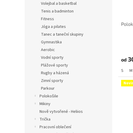
Volejbal a basketbal
Tenis a badminton
Fitness
Polok
Jóga a pilates
Tanec a taneční skupiny
Gymnastika
Aerobic
Vodní sporty
3
od
Plážové sporty
S
M
Rugby a házená
Zimní sporty
Novi
Parkour
Polokošile
Mikiny
Nově vytvořené - Heliios
Trička
Pracovní oblečení