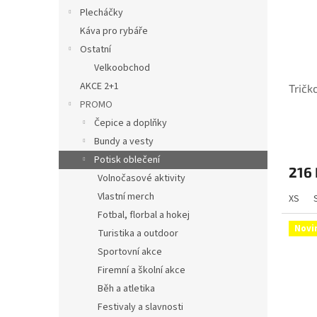
Plecháčky
Káva pro rybáře
Ostatní
Velkoobchod
AKCE 2+1
Tričk
PROMO
Čepice a doplňky
Bundy a vesty
Potisk oblečení
216 
Volnočasové aktivity
Vlastní merch
XS
Fotbal, florbal a hokej
Novi
Turistika a outdoor
Sportovní akce
Firemní a školní akce
Běh a atletika
Festivaly a slavnosti