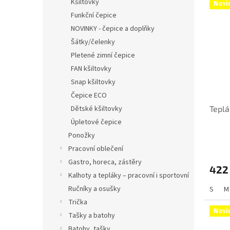
Kšiltovky
Novi
Funkční čepice
NOVINKY - čepice a doplňky
Šátky/čelenky
Pletené zimní čepice
FAN kšiltovky
Snap kšiltovky
Čepice ECO
Dětské kšiltovky
Teplá
Úpletové čepice
Ponožky
Pracovní oblečení
Gastro, horeca, zástěry
422
Kalhoty a tepláky – pracovní i sportovní
Ručníky a osušky
S
M
Trička
Novi
Tašky a batohy
Batohy, tašky