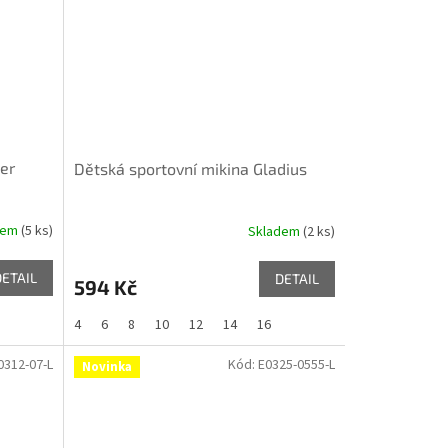
ier
Dětská sportovní mikina Gladius
dem
(5 ks)
Skladem
(2 ks)
DETAIL
DETAIL
594 Kč
4
6
8
10
12
14
16
0312-07-L
Kód:
E0325-0555-L
Novinka