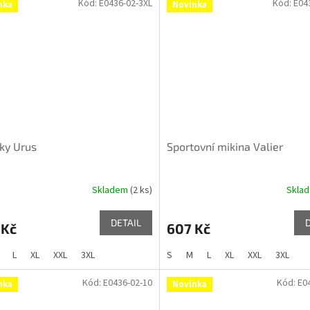
Kód:
E0436-02-3XL
Kód:
E04
nka
Novinka
ky Urus
Sportovní mikina Valier
Skladem
(2 ks)
Skla
DETAIL
 Kč
607 Kč
L
XL
XXL
3XL
S
M
L
XL
XXL
3XL
Kód:
E0436-02-10
Kód:
E0
nka
Novinka