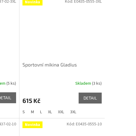
37-02-3XL
Kód:
E0435-0555-3XL
Novinka
Sportovní mikina Gladius
dem
(5 ks)
Skladem
(3 ks)
DETAIL
DETAIL
615 Kč
S
M
L
XL
XXL
3XL
437-02-10
Kód:
E0435-0555-10
Novinka