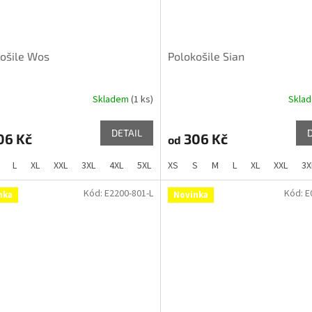
ošile Wos
Polokošile Sian
Skladem
(1 ks)
Skla
DETAIL
06 Kč
306 Kč
od
L
XL
XXL
3XL
4XL
5XL
XS
S
M
L
XL
XXL
3X
Kód:
E2200-801-L
Kód:
E
nka
Novinka