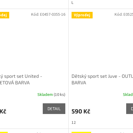
L
Kód:
E0457-0355-16
Kód:
E052
odej
Výprodej
ý sport set United -
Dětský sport set Juve - OU
ETOVÁ BARVA
BARVA
Skladem
(10 ks)
Skla
DETAIL
 Kč
590 Kč
12