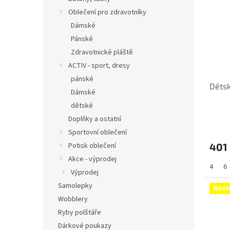
Oblečení pro zdravotníky
Dámské
Pánské
Zdravotnické pláště
ACTIV - sport, dresy
pánské
Dětsk
Dámské
dětské
Doplňky a ostatní
Sportovní oblečení
Potisk oblečení
401
Akce - výprodej
4
6
Výprodej
Samolepky
Novi
Wobblery
Ryby polštáře
Dárkové poukazy