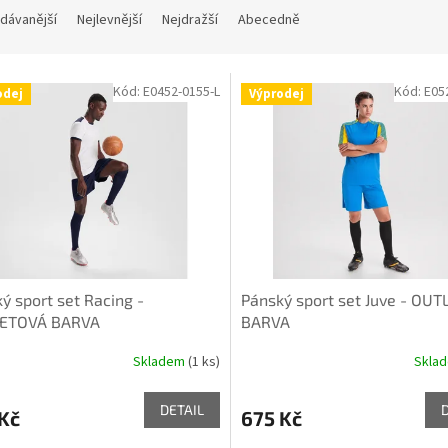
dávanější
Nejlevnější
Nejdražší
Abecedně
Kód:
E0452-0155-L
Kód:
E05
odej
Výprodej
ý sport set Racing -
Pánský sport set Juve - OU
ETOVÁ BARVA
BARVA
Skladem
(1 ks)
Skla
DETAIL
Kč
675 Kč