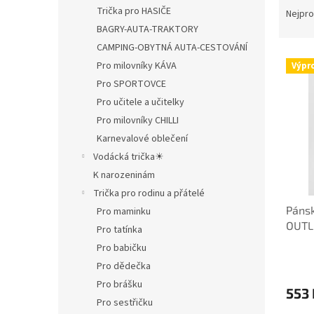
Trička pro HASIČE
a
Nejpro
z
BAGRY-AUTA-TRAKTORY
e
CAMPING-OBYTNÁ AUTA-CESTOVÁNÍ
V
n
Pro milovníky KÁVA
Výpr
ý
í
Pro SPORTOVCE
p
p
Pro učitele a učitelky
i
r
s
o
Pro milovníky CHILLI
p
d
Karnevalové oblečení
r
u
Vodácká trička☀
o
k
K narozeninám
d
t
Trička pro rodinu a přátelé
u
ů
Pánsk
k
Pro maminku
OUTL
t
Pro tatínka
ů
Pro babičku
Pro dědečka
Pro brášku
553 
Pro sestřičku