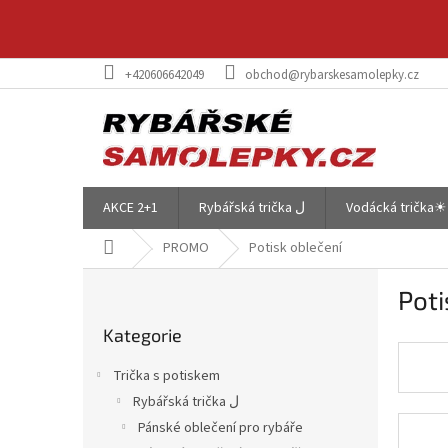
Přejít
na
obsah
+420606642049
obchod@rybarskesamolepky.cz
AKCE 2+1
Rybářská trička ل
Vodácká trička☀
Domů
PROMO
Potisk oblečení
P
Poti
o
Přeskočit
s
Kategorie
kategorie
t
r
Trička s potiskem
a
Rybářská trička ل
n
Pánské oblečení pro rybáře
n