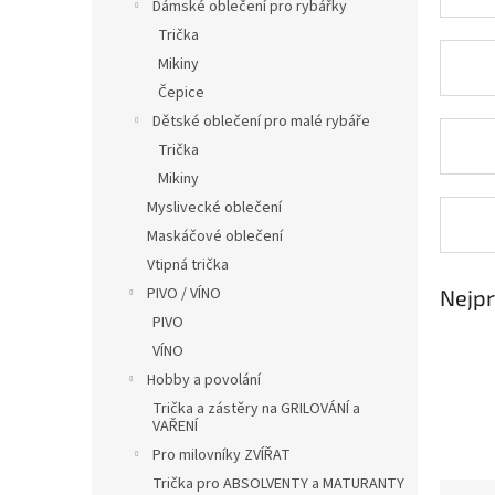
í
Dámské oblečení pro rybářky
p
Trička
a
Mikiny
n
Čepice
e
Dětské oblečení pro malé rybáře
l
Trička
Mikiny
Myslivecké oblečení
Maskáčové oblečení
Vtipná trička
PIVO / VÍNO
Nejpr
PIVO
VÍNO
Hobby a povolání
Trička a zástěry na GRILOVÁNÍ a
VAŘENÍ
Pro milovníky ZVÍŘAT
Trička pro ABSOLVENTY a MATURANTY
Ř