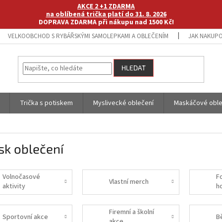
AKCE 2 +1 ZDARMA
na oblíbená trička platí do 31. 8. 2026
DOPRAVA ZDARMA při nákupu nad 1500 Kč!
VELKOOBCHOD S RYBÁŘSKÝMI SAMOLEPKAMI A OBLEČENÍM
JAK NAKUPO
HLEDAT
Trička s potiskem
Myslivecké oblečení
Maskáčové oble
sk oblečení
Volnočasové
Fo
Vlastní merch
aktivity
h
Firemní a školní
Sportovní akce
B
akce