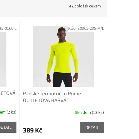
42
položek celkem
25-0160-L
Kód:
E0365-235-M/L
TLETOVÁ
Pánské termotričko Prime -
OUTLETOVÁ BARVA
dem
(2 ks)
Skladem
(13 ks)
DETAIL
DETAIL
389 Kč