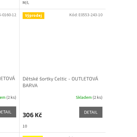
M/L
5-0160-12
Kód:
E0553-243-10
Výprodej
TLETOVÁ
Dětské šortky Celtic - OUTLETOVÁ
BARVA
dem
(2 ks)
Skladem
(2 ks)
DETAIL
DETAIL
306 Kč
10