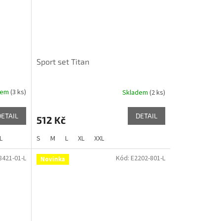
Sport set Titan
dem
(3 ks)
Skladem
(2 ks)
DETAIL
DETAIL
512 Kč
L
S
M
L
XL
XXL
8421-01-L
Kód:
E2202-801-L
Novinka