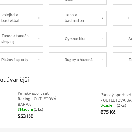
Volejbal a
Tenis a
F
basketbal
badminton
Tanec a taneční
Gymnastika
A
skupiny
Plážové sporty
Rugby a házená
Z
odávanější
Pánský sport set
Pánský sport set
Racing - OUTLETOVÁ
- OUTLETOVÁ B
BARVA
Skladem
(2 ks)
Skladem
(1 ks)
675 Kč
553 Kč