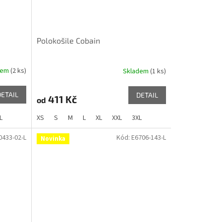
Polokošile Cobain
dem
(2 ks)
Skladem
(1 ks)
DETAIL
DETAIL
411 Kč
od
L
XS
S
M
L
XL
XXL
3XL
0433-02-L
Kód:
E6706-143-L
Novinka