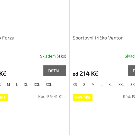
o Forza
Sportovní tričko Ventor
Skladem
(4 ks)
Skla
DETAIL
Kč
214 Kč
od
S
M
L
XL
XXL
3XL
XS
S
M
L
XL
XXL
3X
Kód:
E6441-01-L
Kód:
E
nka
Novinka