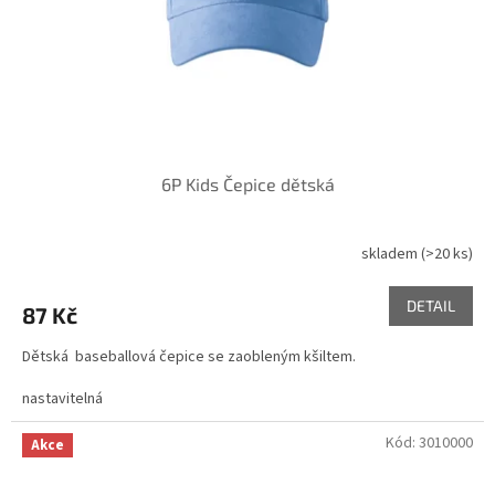
d
u
k
t
ů
6P Kids Čepice dětská
skladem
(>20 ks)
DETAIL
87 Kč
Dětská baseballová čepice se zaobleným kšiltem.
nastavitelná
Kód:
3010000
Akce