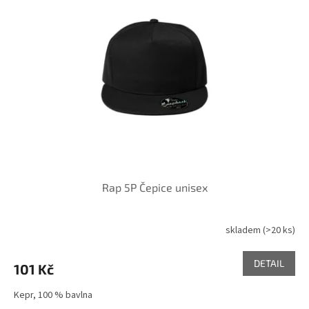
Rap 5P Čepice unisex
skladem
(>20 ks)
DETAIL
101 Kč
Kepr, 100 % bavlna