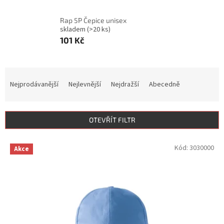
Rap 5P Čepice unisex
skladem
(>20 ks)
101 Kč
Ř
a
Nejprodávanější
Nejlevnější
Nejdražší
Abecedně
z
e
n
OTEVŘÍT FILTR
í
p
V
Kód:
3030000
r
Akce
ý
o
p
d
i
u
s
k
p
t
r
ů
o