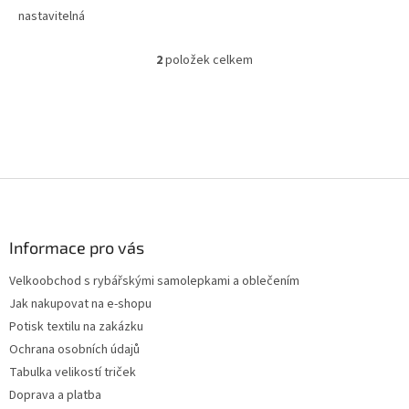
nastavitelná
2
položek celkem
O
v
l
á
d
a
c
Z
í
p
á
r
p
v
a
Informace pro vás
k
t
y
Velkoobchod s rybářskými samolepkami a oblečením
í
v
Jak nakupovat na e-shopu
ý
p
Potisk textilu na zakázku
i
Ochrana osobních údajů
s
Tabulka velikostí triček
u
Doprava a platba