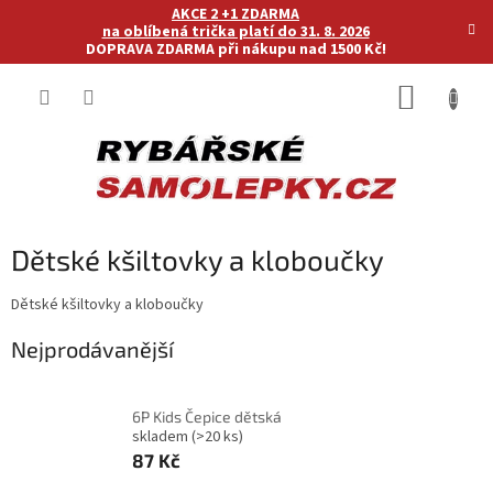
Přejít
AKCE 2 +1 ZDARMA
na
na oblíbená trička platí do 31. 8. 2026
DOPRAVA ZDARMA při nákupu nad 1500 Kč!
obsah
NÁKUP
KOŠÍK
Dětské kšiltovky a kloboučky
Dětské kšiltovky a kloboučky
Nejprodávanější
6P Kids Čepice dětská
skladem
(>20 ks)
87 Kč