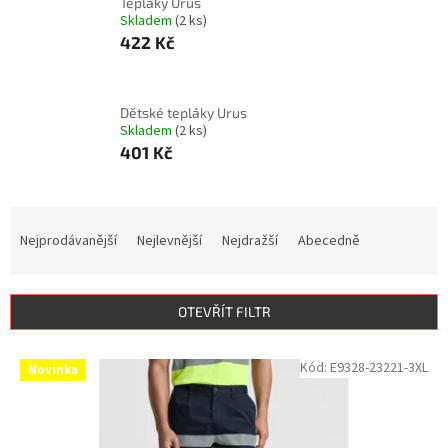
Tepláky Urus
Skladem
(2 ks)
422 Kč
Dětské tepláky Urus
Skladem
(2 ks)
401 Kč
Ř
a
Nejprodávanější
Nejlevnější
Nejdražší
Abecedně
z
e
n
OTEVŘÍT FILTR
í
p
V
Kód:
E9328-23221-3XL
r
Novinka
ý
o
p
d
i
u
s