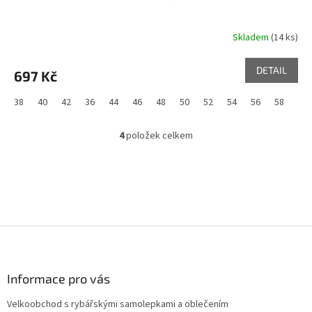
Skladem
(14 ks)
DETAIL
697 Kč
38
40
42
36
44
46
48
50
52
54
56
58
60
4
položek celkem
O
v
l
á
d
a
c
Z
í
p
á
r
p
v
a
Informace pro vás
k
t
y
Velkoobchod s rybářskými samolepkami a oblečením
í