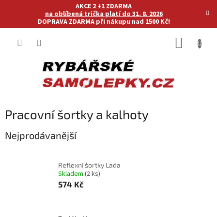
Přejít
AKCE 2 +1 ZDARMA
na
na oblíbená trička platí do 31. 8. 2026
DOPRAVA ZDARMA při nákupu nad 1500 Kč!
obsah
NÁKUP
KOŠÍK
Pracovní šortky a kalhoty
Nejprodávanější
Reflexní šortky Lada
Skladem
(2 ks)
574 Kč