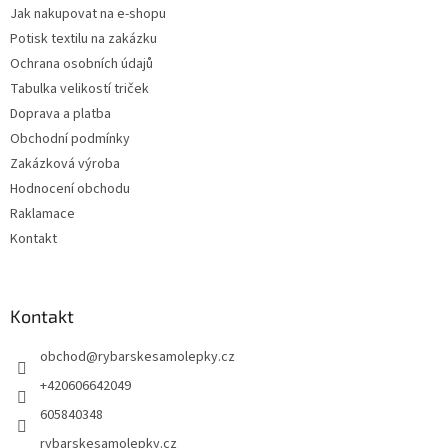
v
Jak nakupovat na e-shopu
ý
p
Potisk textilu na zakázku
i
Ochrana osobních údajů
s
Tabulka velikostí triček
u
Doprava a platba
Obchodní podmínky
Zakázková výroba
Hodnocení obchodu
Raklamace
Kontakt
Kontakt
obchod
@
rybarskesamolepky.cz
+420606642049
605840348
rybarskesamolepky.cz