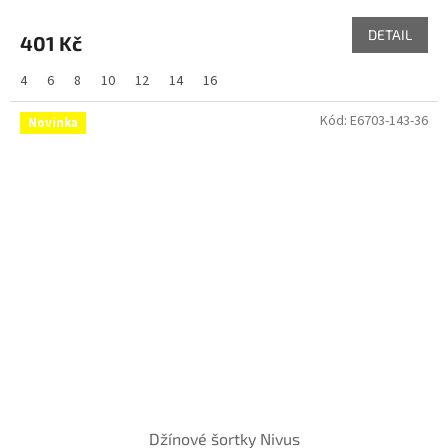
DETAIL
401 Kč
4
6
8
10
12
14
16
Kód:
E6703-143-36
Novinka
Džínové šortky Nivus