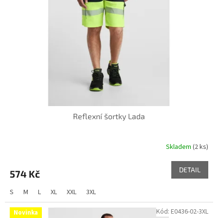
k
p
t
r
ů
o
d
u
k
t
ů
Reflexní šortky Lada
Skladem
(2 ks)
DETAIL
574 Kč
S
M
L
XL
XXL
3XL
Kód:
E0436-02-3XL
Novinka