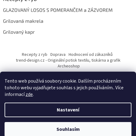
GLAZOVANÝ LOSOS S POMERANČEM a ZÁZVOREM
Grilovaná makrela
Grilovaný kapr
Recepty z ryb
Doprava
Hodnocení od zákazníků
trend-design.cz - Originální potisk textilu, tiskárna a grafik
Archeoshop
Tento web používá soubory cookie. Dalším procházením
tohoto webu vyjadřujete souhlas s jejich používáním.. Více
informací
zde
.
Nastavení
Vytvořil Shoptet
Souhlasím
Copyright 2026
rybarskesamolepky.cz
. Všechna práva vyhrazena.