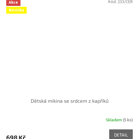
Kód:
233/CER
Akce
Novinka
Dětská mikina se srdcem z kapříků
Skladem
(5 ks)
DETAIL
698 Kč