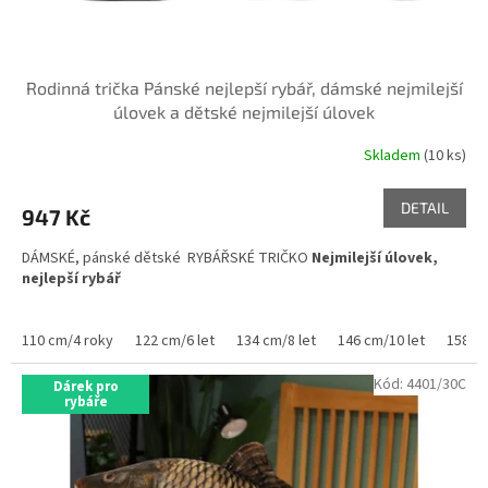
Rodinná trička Pánské nejlepší rybář, dámské nejmilejší
úlovek a dětské nejmilejší úlovek
Skladem
(10 ks)
Průměrné
hodnocení
produktu
DETAIL
947 Kč
je
5,0
DÁMSKÉ, pánské dětské RYBÁŘSKÉ TRIČKO
Nejmilejší úlovek,
z
nejlepší rybář
5
hvězdiček.
110 cm/4 roky
122 cm/6 let
134 cm/8 let
146 cm/10 let
158 cm
Kód:
4401/30C
Dárek pro
rybáře