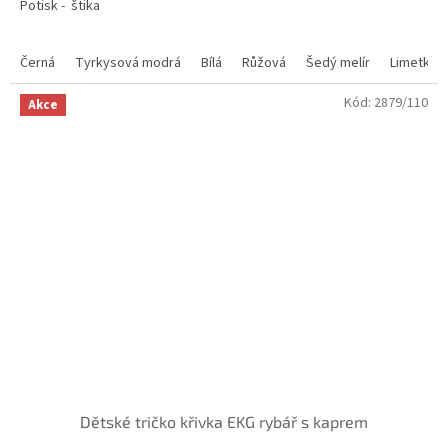
Potisk - štika
Černá
Tyrkysová modrá
Bílá
Růžová
Šedý melír
Limetkov
Kód:
2879/110
Akce
Dětské tričko křivka EKG rybář s kaprem