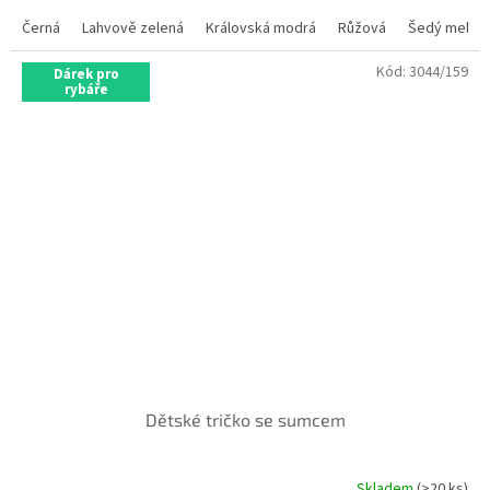
Černá
Lahvově zelená
Královská modrá
Růžová
Šedý melír
Kód:
3044/159
Dárek pro
rybáře
Dětské tričko se sumcem
Skladem
(>20 ks)