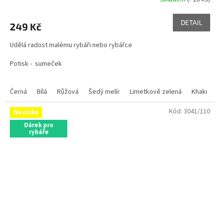
Průměrné
hodnocení
produktu
DETAIL
249 Kč
je
5,0
Udělá radost malému rybáři nebo rybářce
z
5
Potisk - sumeček
hvězdiček.
Černá
Bílá
Růžová
Šedý melír
Limetkově zelená
Khaki
Kód:
3041/110
Novinka
Dárek pro
rybáře