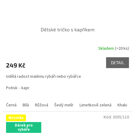
Dětské tričko s kapříkem
Skladem
(>20 ks)
DETAIL
249 Kč
Udělá radost malému rybáři nebo rybářce
Potisk - kapr
Černá
Bílá
Růžová
Šedý melír
Limetkově zelená
Khaki
Kód:
3035/110
Novinka
Dárek pro
rybáře