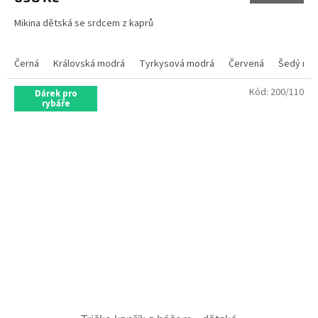
Mikina dětská se srdcem z kaprů
Černá
Královská modrá
Tyrkysová modrá
Červená
Šedý mel
Kód:
200/110
Dárek pro
rybáře