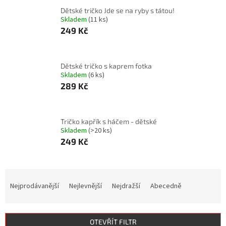
Dětské tričko Jde se na ryby s tátou!
Skladem
(11 ks)
249 Kč
Dětské tričko s kaprem fotka
Skladem
(6 ks)
289 Kč
Tričko kapřík s háčem - dětské
Skladem
(>20 ks)
249 Kč
Ř
a
Nejprodávanější
Nejlevnější
Nejdražší
Abecedně
z
e
n
OTEVŘÍT FILTR