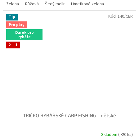
Zelená
Růžová
Šedý melír
Limetkově zelená
Kód:
140/CER
Tip
Pro páry
Dárek pro
rybáře
2 + 1
TRIČKO RYBÁŘSKÉ CARP FISHING - dětské
Skladem
(>20 ks)