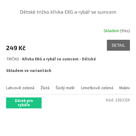
Dětské tričko křivka EKG a rybář se sumcem
Skladem
(9 ks)
Průměrné
hodnocení
produktu
DETAIL
249 Kč
je
5,0
TRIČKO -
Křivka EKG a rybář se sumcem - Dětské
z
5
Skladem ve variantách
hvězdiček.
Lahvově zelená
Žlutá
Šedý melír
Limetkově zelená
Malinová
Kód:
236/CER
Dárek pro
rybáře