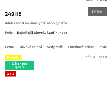
DETAIL
249 Kč
Udělá radost malému rybáři nebo rybářce
Potisk -
Nejmilejší úlovek, kapřík, kapr
Černá
Lahvově zelená
Šedý melír
Limetkově zelená
Khaki
Kód:
4302/CER
Novinka
Dárek pro
rybáře
2 + 1