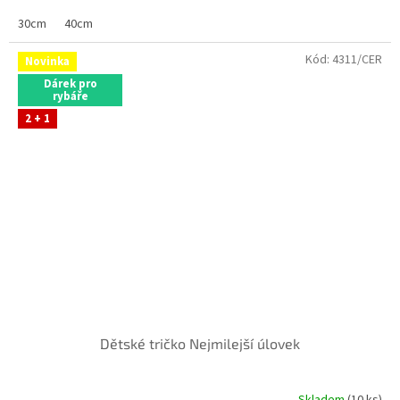
Délka:
30cm /40cm/ 60cm / 80cm velikost zvolte níže
30cm
Materiál:
40cm
100% Polyester
Kód:
4311/CER
Novinka
Dárek pro
rybáře
2 + 1
Dětské tričko Nejmilejší úlovek
Skladem
(10 ks)