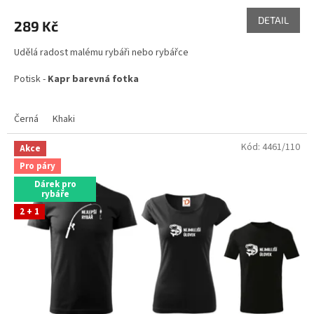
DETAIL
289 Kč
Udělá radost malému rybáři nebo rybářce
Potisk -
Kapr barevná fotka
Černá
Khaki
Skladem ve variantách
Kód:
4461/110
Akce
Pro páry
Dárek pro
rybáře
2 + 1