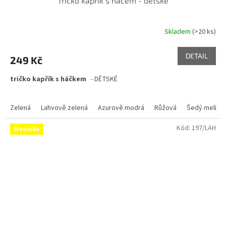
Tričko kapřík s háčem - dětské
Skladem
(>20 ks)
DETAIL
249 Kč
tričko kapřík s háčkem
- DĚTSKÉ
Zelená
Lahvově zelená
Azurově modrá
Růžová
Šedý melír
Kód:
197/LAH
Novinka