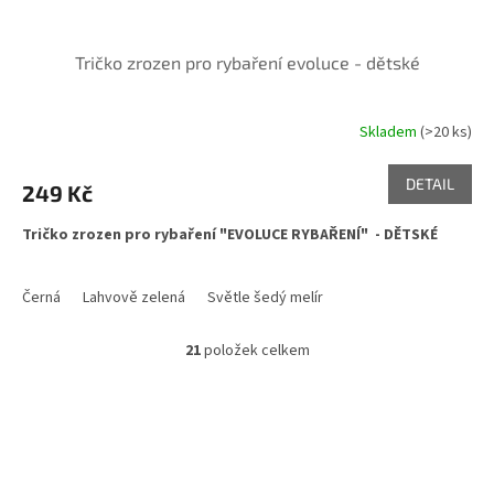
Tričko zrozen pro rybaření evoluce - dětské
Skladem
(>20 ks)
DETAIL
249 Kč
Tričko zrozen pro rybaření "EVOLUCE RYBAŘENÍ" - DĚTSKÉ
Černá
Lahvově zelená
Světle šedý melír
21
položek celkem
O
v
l
á
d
a
c