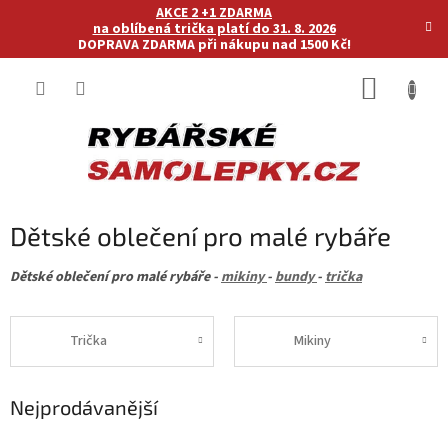
Přejít
AKCE 2 +1 ZDARMA
na
na oblíbená trička platí do 31. 8. 2026
DOPRAVA ZDARMA při nákupu nad 1500 Kč!
obsah
NÁKUP
KOŠÍK
Dětské oblečení pro malé rybáře
Dětské oblečení pro malé rybáře -
mikiny
-
bundy
-
trička
Trička
Mikiny
Nejprodávanější