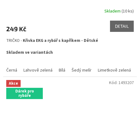
Skladem
(10 ks)
DETAIL
249 Kč
TRIČKO -
Křivka EKG a rybář s kapříkem - Dětské
Skladem ve variantách
Černá
Lahvově zelená
Bílá
Šedý melír
Limetkově zelená
K
Kód:
1493207
Akce
Dárek pro
rybáře