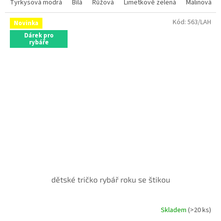
Tyrkysová modrá
Bílá
Růžová
Limetkově zelená
Malinová
Kód:
563/LAH
Novinka
Dárek pro
rybáře
dětské tričko rybář roku se štikou
Skladem
(>20 ks)