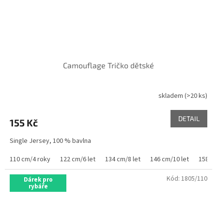
Camouflage Tričko dětské
skladem
(>20 ks)
DETAIL
155 Kč
Single Jersey, 100 % bavlna
110 cm/4 roky
122 cm/6 let
134 cm/8 let
146 cm/10 let
158 cm
Kód:
1805/110
Dárek pro
rybáře