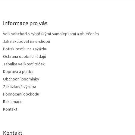
Z
í
p
á
r
p
v
a
Informace pro vás
k
t
y
Velkoobchod s rybářskými samolepkami a oblečením
í
v
Jak nakupovat na e-shopu
ý
p
Potisk textilu na zakázku
i
Ochrana osobních údajů
s
Tabulka velikostí triček
u
Doprava a platba
Obchodní podmínky
Zakázková výroba
Hodnocení obchodu
Raklamace
Kontakt
Kontakt