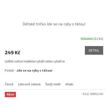
Dětské tričko Jde se na ryby s tátou!
Skladem
(11 ks)
Průměrné
hodnocení
produktu
DETAIL
249 Kč
je
5,0
Udělá radost malému rybáři nebo rybářce
z
5
Potisk -
Jde se na ryby s tátou!
hvězdiček.
Černá
Lahvově zelená
Šedý melír
Khaki
Kód:
4086/LAH
Akce