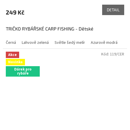
DETAIL
249 Kč
TRIČKO RYBÁŘSKÉ CARP FISHING - Dětské
Černá
Lahvově zelená
Světle šedý melír
Azurově modrá
Kód:
119/CER
Akce
Novinka
Dárek pro
rybáře