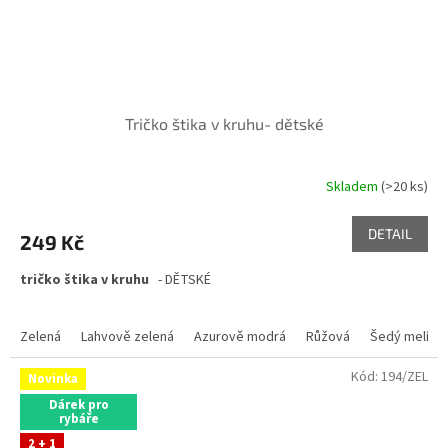
Tričko štika v kruhu- dětské
Skladem
(>20 ks)
DETAIL
249 Kč
tričko štika v kruhu
- DĚTSKÉ
Zelená
Lahvově zelená
Azurově modrá
Růžová
Šedý melír
Kód:
194/ZEL
Novinka
Dárek pro
rybáře
2 + 1