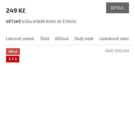
DETAIL
249 Kč
DĚTSKÉ
tričko RYBÁŘ ROKU SE ŠTIKOU
Lahvově zelená
Žlutá
Růžová
Šedý melír
Limetkově zelená
Kód:
503/LAH
Akce
2 + 1