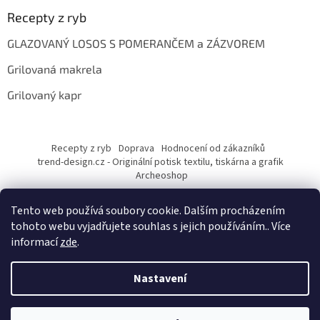
Recepty z ryb
GLAZOVANÝ LOSOS S POMERANČEM a ZÁZVOREM
Grilovaná makrela
Grilovaný kapr
Recepty z ryb
Doprava
Hodnocení od zákazníků
trend-design.cz - Originální potisk textilu, tiskárna a grafik
Archeoshop
Tento web používá soubory cookie. Dalším procházením
tohoto webu vyjadřujete souhlas s jejich používáním.. Více
informací
zde
.
Nastavení
Vytvořil Shoptet