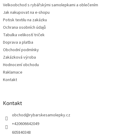
t
y
Velkoobchod s rybářskými samolepkami a oblečením
í
v
Jak nakupovat na e-shopu
ý
p
Potisk textilu na zakázku
i
Ochrana osobních údajů
s
Tabulka velikostí triček
u
Doprava a platba
Obchodní podmínky
Zakázková výroba
Hodnocení obchodu
Raklamace
Kontakt
Kontakt
obchod
@
rybarskesamolepky.cz
+420606642049
605840348