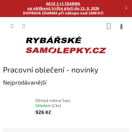
Přejít
AKCE 2 +1 ZDARMA
na
na oblíbená trička platí do 31. 8. 2026
DOPRAVA ZDARMA při nákupu nad 1500 Kč!
obsah
NÁKUP
KOŠÍK
Pracovní oblečení - novinky
Nejprodávanější
Dětská mikina Sajo
Skladem
(2 ks)
926 Kč
Ř