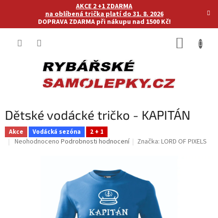
Přejít
AKCE 2 +1 ZDARMA
na
na oblíbená trička platí do 31. 8. 2026
DOPRAVA ZDARMA při nákupu nad 1500 Kč!
obsah
NÁKUP
KOŠÍK
Dětské vodácké tričko - KAPITÁN
Akce
Vodácká sezóna
2 + 1
Průměrné
Neohodnoceno
Podrobnosti hodnocení
Značka:
LORD OF PIXELS
hodnocení
produktu
je
0,0
z
5
hvězdiček.