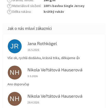
?
Gramáž textilu
:
160 g/m²
?
Materiálové složení
:
100% bavlna Single Jersey
?
Délka rukávu
:
krátký rukáv
Jana Rothkögel
JR
Hodnocení obchodu je 5 z 5 hvězdiček.
16.5.2026
Vše ok, rychlá dodávka, krásná trika, děkujeme 👍
Nikola Veřtátová Hauserová
NH
Hodnocení obchodu je 5 z 5 hvězdiček.
3.5.2026
Ano doporučuji
Nikola Veřtátová Hauserová
NH
Hodnocení obchodu je 5 z 5 hvězdiček.
28.4.2026