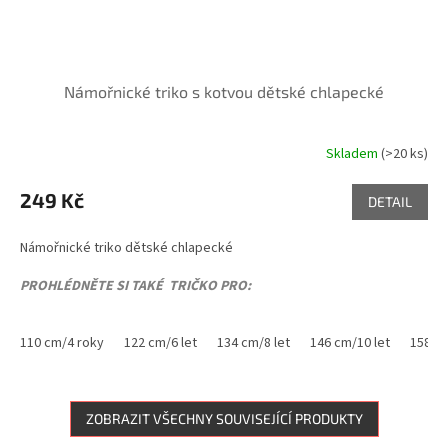
Námořnické triko s kotvou dětské chlapecké
Skladem
(>20 ks)
Průměrné
hodnocení
produktu
249 Kč
DETAIL
je
5,0
Námořnické triko dětské chlapecké
z
5
PROHLÉDNĚTE SI TAKÉ TRIČKO PRO:
hvězdiček.
MAMINKU
,
TATÍNKA
,
SESTŘIČKU
110 cm/4 roky
122 cm/6 let
134 cm/8 let
146 cm/10 let
158 cm
Single Jersey, 100 % bavlna
ZOBRAZIT VŠECHNY SOUVISEJÍCÍ PRODUKTY