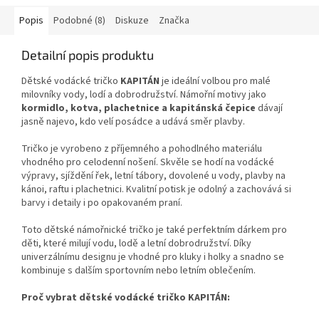
Popis
Podobné (8)
Diskuze
Značka
Detailní popis produktu
Dětské vodácké tričko
KAPITÁN
je ideální volbou pro malé
milovníky vody, lodí a dobrodružství. Námořní motivy jako
kormidlo, kotva, plachetnice a kapitánská čepice
dávají
jasně najevo, kdo velí posádce a udává směr plavby.
Tričko je vyrobeno z příjemného a pohodlného materiálu
vhodného pro celodenní nošení. Skvěle se hodí na vodácké
výpravy, sjíždění řek, letní tábory, dovolené u vody, plavby na
kánoi, raftu i plachetnici. Kvalitní potisk je odolný a zachovává si
barvy i detaily i po opakovaném praní.
Toto dětské námořnické tričko je také perfektním dárkem pro
děti, které milují vodu, lodě a letní dobrodružství. Díky
univerzálnímu designu je vhodné pro kluky i holky a snadno se
kombinuje s dalším sportovním nebo letním oblečením.
Proč vybrat dětské vodácké tričko KAPITÁN: