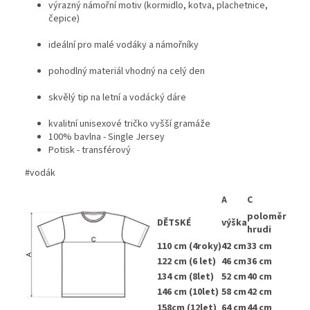
výrazný námořní motiv (kormidlo, kotva, plachetnice,
čepice)
ideální pro malé vodáky a námořníky
pohodlný materiál vhodný na celý den
skvělý tip na letní a vodácký dáre
kvalitní unisexové tričko vyšší gramáže
100% bavlna - Single Jersey
Potisk - transférový
#vodák
A
C
poloměr
DĚTSKÉ
výška
hrudi
110 cm (4roky)
42 cm
33 cm
122 cm (6 let)
46 cm
36 cm
134 cm (8let)
52 cm
40 cm
146 cm (10let)
58 cm
42 cm
158cm (12let)
64 cm
44 cm