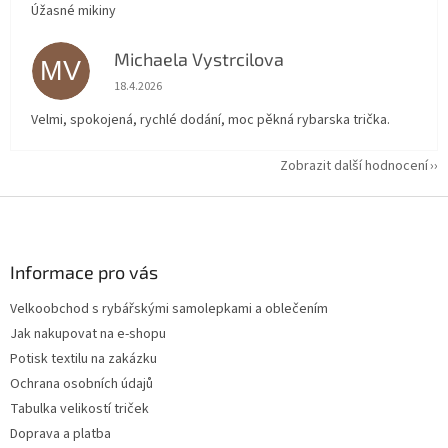
Úžasné mikiny
Michaela Vystrcilova
MV
Hodnocení obchodu je 5 z 5 hvězdiček.
18.4.2026
Velmi, spokojená, rychlé dodání, moc pěkná rybarska trička.
Zobrazit další hodnocení
Z
á
p
a
Informace pro vás
t
Velkoobchod s rybářskými samolepkami a oblečením
í
Jak nakupovat na e-shopu
Potisk textilu na zakázku
Ochrana osobních údajů
Tabulka velikostí triček
Doprava a platba