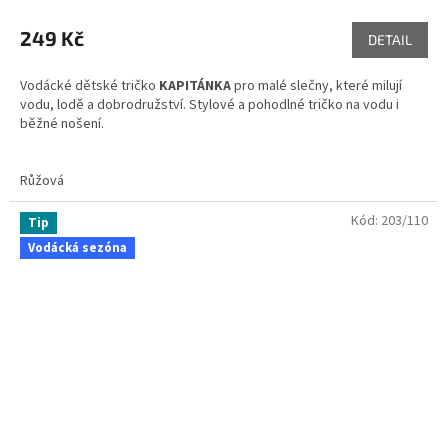
249 Kč
DETAIL
Vodácké dětské tričko
KAPITÁNKA
pro malé slečny, které milují
vodu, lodě a dobrodružství. Stylové a pohodlné tričko na vodu i
běžné nošení.
#vodák
Růžová
Skladem ve variantách
Kód:
203/110
Tip
Vodácká sezóna