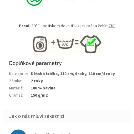
Praní:
30°C - potiskem dovnitř viz jak prát a žehlit
ZDE
Doplňkové parametry
Kategorie
:
Dětská trička
,
110 cm/4 roky
,
110 cm/4 roky
Záruka
:
2 roky
Materiál
:
100 % bavlna
Gramáž
:
150 g/m2