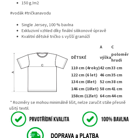
150 g/m2
#vodák #tričkanavodu
Single Jersey, 100 % bavlna
Exkluzivní vzhled díky finální silikonové úpravě
Kvalitní dětské tričko s vyšší gramáží
A
C
poloměr
DĚTSKÉ
výška
hrudi
110 cm (4roky)
42 cm
33 cm
122 cm (6 let)
46 cm
35 cm
134 cm (8let)
52 cm
38 cm
146 cm (10let)
58 cm
41 cm
158cm (12let)
64 cm
44 cm
* Rozměry se mohou minimálně lišit, nelze zaručit stále přesně
ušitý textil.