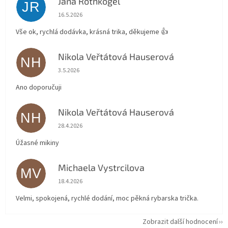
Jana Rothkögel
JR
Hodnocení obchodu je 5 z 5 hvězdiček.
16.5.2026
Vše ok, rychlá dodávka, krásná trika, děkujeme 👍
Nikola Veřtátová Hauserová
NH
Hodnocení obchodu je 5 z 5 hvězdiček.
3.5.2026
Ano doporučuji
Nikola Veřtátová Hauserová
NH
Hodnocení obchodu je 5 z 5 hvězdiček.
28.4.2026
Úžasné mikiny
Michaela Vystrcilova
MV
Hodnocení obchodu je 5 z 5 hvězdiček.
18.4.2026
Velmi, spokojená, rychlé dodání, moc pěkná rybarska trička.
Zobrazit další hodnocení