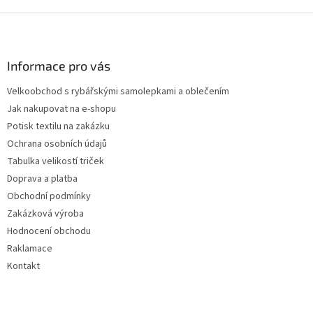
Z
á
p
a
Informace pro vás
t
Velkoobchod s rybářskými samolepkami a oblečením
í
Jak nakupovat na e-shopu
Potisk textilu na zakázku
Ochrana osobních údajů
Tabulka velikostí triček
Doprava a platba
Obchodní podmínky
Zakázková výroba
Hodnocení obchodu
Raklamace
Kontakt