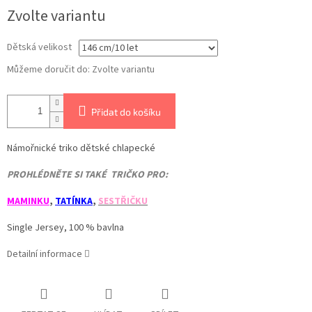
Měrná
Zvolte variantu
cena:
Dětská velikost
Můžeme doručit do:
Zvolte variantu
Přidat do košíku
Námořnické triko dětské chlapecké
PROHLÉDNĚTE SI TAKÉ TRIČKO PRO:
MAMINKU
,
TATÍNKA
,
SESTŘIČKU
Single Jersey, 100 % bavlna
Detailní informace