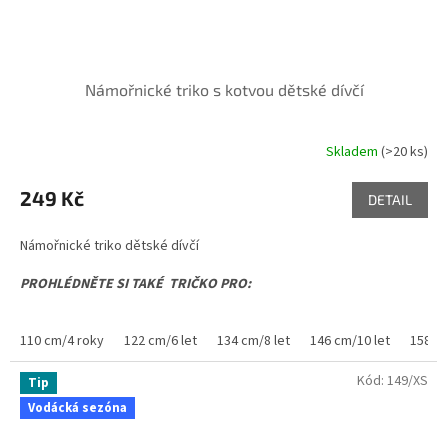
Námořnické triko s kotvou dětské dívčí
Skladem
(>20 ks)
249 Kč
DETAIL
Námořnické triko dětské dívčí
PROHLÉDNĚTE SI TAKÉ TRIČKO PRO:
MAMINKU
,
TATÍNKA
,
BRÁŠKU
110 cm/4 roky
122 cm/6 let
134 cm/8 let
146 cm/10 let
158 cm
Kód:
149/XS
Tip
Single Jersey, 100 % bavlna
Vodácká sezóna