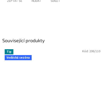
ZEPTAT SE
HLÍDAT
SDÍLET
Související produkty
Kód:
206/110
Tip
Vodácká sezóna