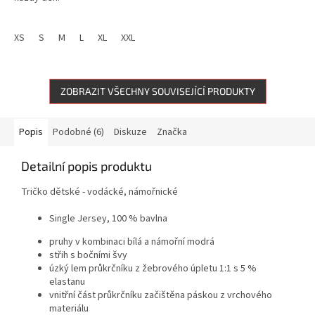
PROHLÉDNĚTE SI TAKÉ TRIČKO PRO:
XS
S
M
L
XL
XXL
MAMINKU
,
TATÍNKA
,
SESTŘIČKU
,
BRÁŠKU
ZOBRAZIT VŠECHNY SOUVISEJÍCÍ PRODUKTY
Popis
Podobné (6)
Diskuze
Značka
Detailní popis produktu
Tričko dětské - vodácké, námořnické
Single Jersey, 100 % bavlna
pruhy v kombinaci bílá a námořní modrá
střih s bočními švy
úzký lem průkrčníku z žebrového úpletu 1:1 s 5 %
elastanu
vnitřní část průkrčníku začištěna páskou z vrchového
materiálu