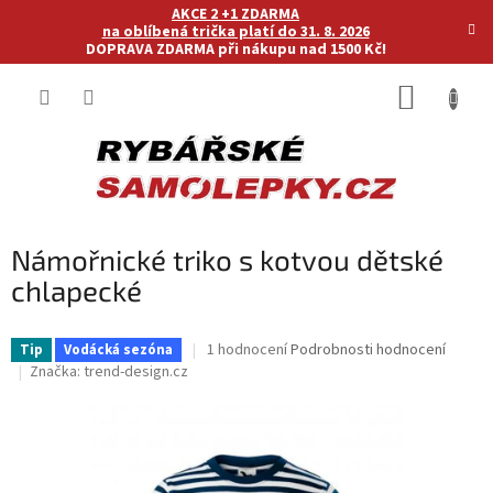
Přejít
AKCE 2 +1 ZDARMA
na
na oblíbená trička platí do 31. 8. 2026
DOPRAVA ZDARMA při nákupu nad 1500 Kč!
obsah
NÁKUP
KOŠÍK
Námořnické triko s kotvou dětské
chlapecké
Průměrné
1 hodnocení
Podrobnosti hodnocení
Tip
Vodácká sezóna
hodnocení
Značka:
trend-design.cz
produktu
je
5,0
z
5