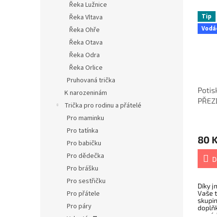
Řeka Lužnice
Tip
Řeka Vltava
Vodá
Řeka Ohře
Řeka Otava
Řeka Odra
Řeka Orlice
Pruhovaná trička
Poti
K narozeninám
PŘEZ
Trička pro rodinu a přátelé
Pro maminku
Pro tatínka
80 
Pro babičku
Pro dědečka
D
Pro brášku
Pro sestřičku
Díky 
Pro přátele
Vaše t
skupin
Pro páry
doplň
na zád