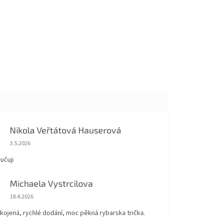
Nikola Veřtátová Hauserová
Hodnocení obchodu je 5 z 5 hvězdiček.
3.5.2026
učuji
Michaela Vystrcilova
Hodnocení obchodu je 5 z 5 hvězdiček.
18.4.2026
kojená, rychlé dodání, moc pěkná rybarska trička.