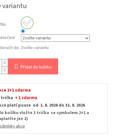
e variantu
tilu
oblečení
oručit do:
Zvolte variantu
Přidat do košíku
kce 2+1 zdarma
 trička
+ 1 zdarma
kce platí pouze od 1. 8. 2026 do 31. 8. 2026
do košíku vložte 3 trička se symbolem 2+1 a
aplatíte jen 2)
odmínky akce