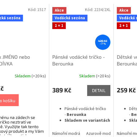
Kód:
1517
Kód:
2234/2XL
Akce
Akce
cká sezóna
Vodácká sezóna
Vodácká 
2 + 1
2 + 1
420 Kč
–7 %
sk JMÉNO nebo
Pánské vodácké tričko -
Dětské v
DÍVKA
Berounka
Berounk
Skladem
(>20 ks)
Skladem
(>20 ks)
Kč
389 Kč
259 Kč
DETAIL
o košíku
Pánské vodácké tričko
Děts
-
Berounka
-
Be
jménu na zádech se
Skladem ve variantách
Skl
ričko neztratí ve
ě. Využijte tak tento
kový produkt a my Vám
Námořní modrá
Azurově modrá
Námořní m
Bílá
t
a trička natiskneme