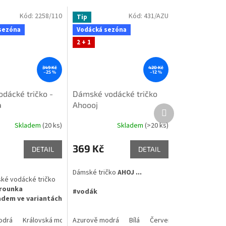
Kód:
2258/110
Kód:
431/AZU
Tip
sezóna
Vodácká sezóna
2 + 1
349 Kč
420 Kč
–25 %
–12 %
odácké tričko -
Dámské vodácké tričko
a
Ahoooj
Další
produkt
Skladem
(20 ks)
Skladem
(>20 ks)
369 Kč
DETAIL
DETAIL
Dámské tričko
AHOJ ...
ké vodácké tričko
rounka
#vodák
adem ve variantách
odrá
yrkysová
Královská modrá
Azurově modrá
Azurově modrá
Bílá
Bílá
Červená
Růžová
tyrkysová