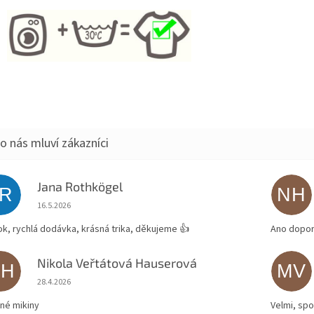
Jana Rothkögel
JR
NH
Hodnocení obchodu je 5 z 5 hvězdiček.
16.5.2026
ok, rychlá dodávka, krásná trika, děkujeme 👍
Ano dopor
Nikola Veřtátová Hauserová
NH
MV
Hodnocení obchodu je 5 z 5 hvězdiček.
28.4.2026
né mikiny
Velmi, spo