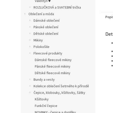
Valentýn ♥
jméno
jakýko
ROZLUČKOVÁ a SVATEBNÍ trička
rozmě
Oblečení a móda
Tento
Popi
Dámské oblečení
jedno
textil
Pánské oblečení
Det
Dětské oblečení
Mikiny
Polokošile
Fleecové produkty
Dámské fleecové mikiny
Pánské fleecové mikiny
Dětské fleecové mikiny
Bundy a vesty
Kolekce oblečení šetrného k přírodě
Čepice, klobouky, kšiltovky, šátky
Kšiltovky
Funkční čepice
NOVINKY - čepice a doplňky