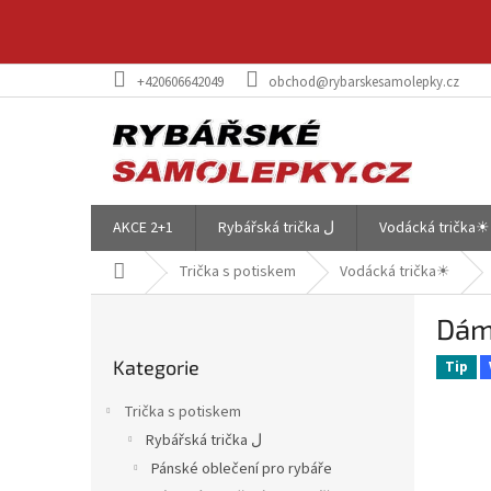
Přejít
na
obsah
+420606642049
obchod@rybarskesamolepky.cz
AKCE 2+1
Rybářská trička ل
Vodácká trička☀
Domů
Trička s potiskem
Vodácká trička☀
P
Dám
o
Přeskočit
s
Kategorie
kategorie
Tip
t
r
Trička s potiskem
a
Rybářská trička ل
n
Pánské oblečení pro rybáře
n