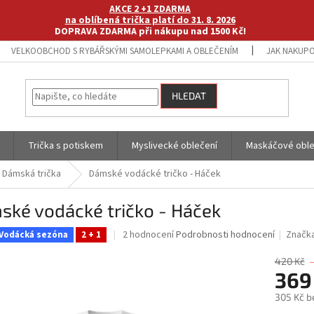
AKCE 2 +1 ZDARMA
na oblíbená trička platí do 31. 8. 2026
DOPRAVA ZDARMA při nákupu nad 1500 Kč!
VELKOOBCHOD S RYBÁŘSKÝMI SAMOLEPKAMI A OBLEČENÍM
JAK NAKUPO
HLEDAT
Trička s potiskem
Myslivecké oblečení
Maskáčové oble
Dámská trička
Dámské vodácké tričko - Háček
ské vodácké tričko - Háček
Průměrné
2 hodnocení
Podrobnosti hodnocení
Značk
Vodácká sezóna
2 + 1
hodnocení
produktu
420 Kč
je
369
5,0
305 Kč b
z
5