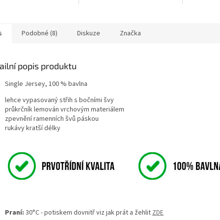
, přezdívku nebo
liv text o maximálním
ru 300x100mm.
 DOTISK JE URČEN pro
s
Podobné (8)
Diskuze
Značka
barevný bavlněný
.
ailní popis produktu
Single Jersey, 100 % bavlna
lehce vypasovaný střih s bočními švy
průkrčník lemován vrchovým materiálem
zpevnění ramenních švů páskou
rukávy kratší délky
Praní:
30°C - potiskem dovnitř viz jak prát a žehlit
ZDE