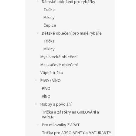
í
Dámské oblečení pro rybářky
p
Trička
a
Mikiny
n
Čepice
e
Dětské oblečení pro malé rybáře
l
Trička
Mikiny
Myslivecké oblečení
Maskáčové oblečení
Vtipná trička
PIVO / VÍNO
PIVO
VÍNO
Hobby a povolání
Trička a zástěry na GRILOVÁNÍ a
VAŘENÍ
Pro milovníky ZVÍŘAT
Trička pro ABSOLVENTY a MATURANTY