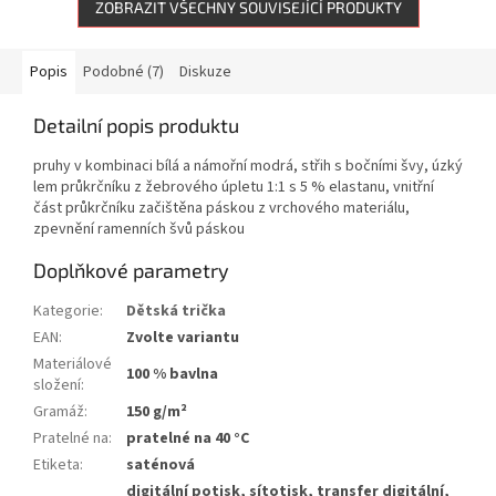
ZOBRAZIT VŠECHNY SOUVISEJÍCÍ PRODUKTY
Popis
Podobné (7)
Diskuze
Detailní popis produktu
pruhy v kombinaci bílá a námořní modrá, střih s bočními švy, úzký
lem průkrčníku z žebrového úpletu 1:1 s 5 % elastanu, vnitřní
část průkrčníku začištěna páskou z vrchového materiálu,
zpevnění ramenních švů páskou
Doplňkové parametry
Kategorie
:
Dětská trička
EAN
:
Zvolte variantu
Materiálové
100 % bavlna
složení
:
Gramáž
:
150 g/m²
Pratelné na
:
pratelné na 40 °C
Etiketa
:
saténová
digitální potisk, sítotisk, transfer digitální,