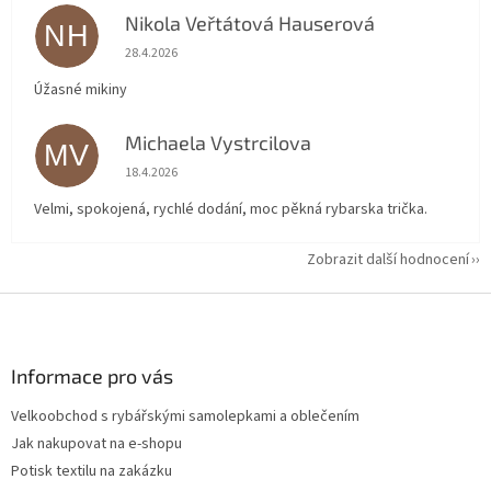
Nikola Veřtátová Hauserová
NH
Hodnocení obchodu je 5 z 5 hvězdiček.
28.4.2026
Úžasné mikiny
Michaela Vystrcilova
MV
Hodnocení obchodu je 5 z 5 hvězdiček.
18.4.2026
Velmi, spokojená, rychlé dodání, moc pěkná rybarska trička.
Zobrazit další hodnocení
Z
á
p
a
Informace pro vás
t
Velkoobchod s rybářskými samolepkami a oblečením
í
Jak nakupovat na e-shopu
Potisk textilu na zakázku