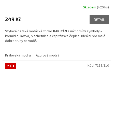
Skladem
(>20 ks)
249 Kč
DETAIL
Stylové dětské vodácké tričko
KAPITÁN
s námořními symboly –
kormidlo, kotva, plachetnice a kapitánská čepice. Ideální pro malé
dobrodruhy na vodě.
Skladem ve variantách
Královská modrá
Azurově modrá
Kód:
7118/110
2 + 1