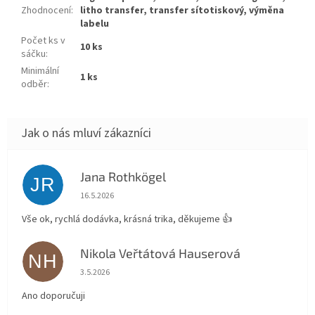
Zhodnocení
:
litho transfer, transfer sítotiskový, výměna
labelu
Počet ks v
10 ks
sáčku
:
Minimální
1 ks
odběr
:
Jana Rothkögel
JR
Hodnocení obchodu je 5 z 5 hvězdiček.
16.5.2026
Vše ok, rychlá dodávka, krásná trika, děkujeme 👍
Nikola Veřtátová Hauserová
NH
Hodnocení obchodu je 5 z 5 hvězdiček.
3.5.2026
Ano doporučuji