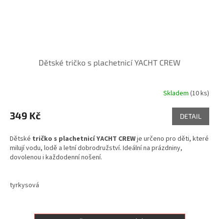
Dětské tričko s plachetnicí YACHT CREW
Skladem
(10 ks)
349 Kč
DETAIL
Dětské
tričko s plachetnicí YACHT CREW
je určeno pro děti, které
milují vodu, lodě a letní dobrodružství. Ideální na prázdniny,
dovolenou i každodenní nošení.
tyrkysová