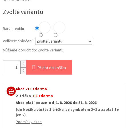
Měrná
Zvolte variantu
cena:
Barva textilu
Velikost oblečení
Můžeme doručit do:
Zvolte variantu
Přidat do košíku
Akce 2+1 zdarma
2 trička
+ 1 zdarma
Akce platí pouze od 1. 8. 2026 do 31. 8. 2026
(do košíku vložte 3 trička se symbolem 2+1 a zaplatíte
jen 2)
Podmínky akce