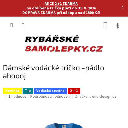
Přejít
AKCE 2 +1 ZDARMA
na
na oblíbená trička platí do 31. 8. 2026
DOPRAVA ZDARMA při nákupu nad 1500 Kč!
obsah
NÁKUP
KOŠÍK
Dámské vodácké tričko -pádlo
ahoooj
Novinka
Tip
Vodácká sezóna
2 + 1
Průměrné
1 hodnocení
Podrobnosti hodnocení
Značka:
trend-design.cz
hodnocení
produktu
je
5,0
z