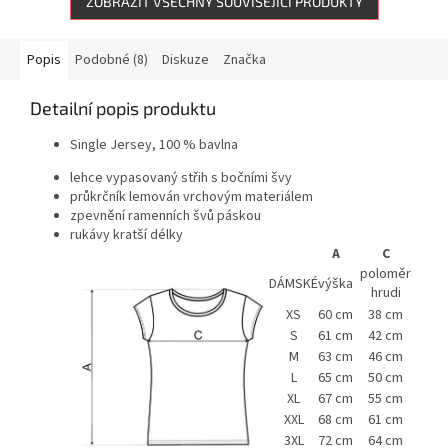
ZOBRAZIT VŠECHNY SOUVISEJÍCÍ PRODUKTY
Popis
Podobné (8)
Diskuze
Značka
Detailní popis produktu
Single Jersey, 100 % bavlna
lehce vypasovaný střih s bočními švy
průkrčník lemován vrchovým materiálem
zpevnění ramenních švů páskou
rukávy kratší délky
A
C
poloměr
DÁMSKÉ
výška
hrudi
XS
60 cm
38 cm
S
61 cm
42 cm
M
63 cm
46 cm
L
65 cm
50 cm
XL
67 cm
55 cm
XXL
68 cm
61 cm
3XL
72 cm
64 cm