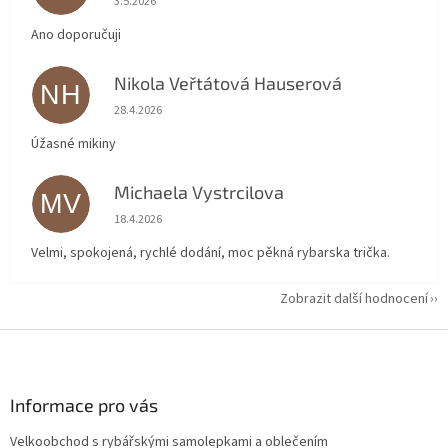
3.5.2026
Ano doporučuji
Nikola Veřtátová Hauserová
NH
Hodnocení obchodu je 5 z 5 hvězdiček.
28.4.2026
Úžasné mikiny
Michaela Vystrcilova
MV
Hodnocení obchodu je 5 z 5 hvězdiček.
18.4.2026
Velmi, spokojená, rychlé dodání, moc pěkná rybarska trička.
Zobrazit další hodnocení
Z
á
p
a
Informace pro vás
t
Velkoobchod s rybářskými samolepkami a oblečením