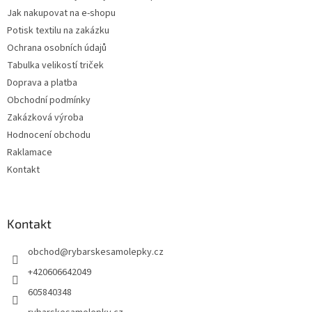
í
Jak nakupovat na e-shopu
Potisk textilu na zakázku
Ochrana osobních údajů
Tabulka velikostí triček
Doprava a platba
Obchodní podmínky
Zakázková výroba
Hodnocení obchodu
Raklamace
Kontakt
Kontakt
obchod
@
rybarskesamolepky.cz
+420606642049
605840348