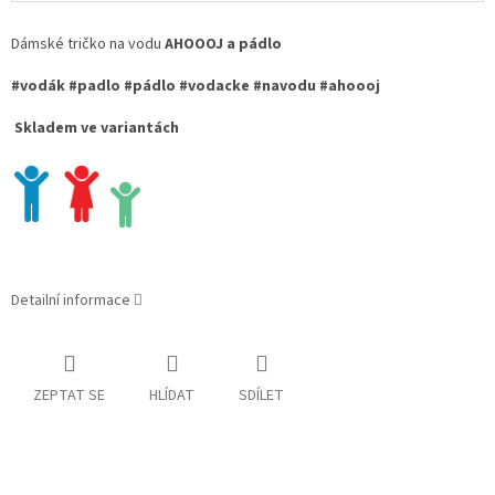
Dámské tričko na vodu
AHOOOJ a pádlo
#vodák #padlo #pádlo #vodacke #navodu #ahoooj
Skladem ve variantách
Detailní informace
ZEPTAT SE
HLÍDAT
SDÍLET