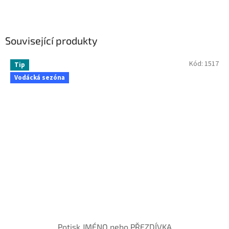
Související produkty
Kód:
1517
Tip
Vodácká sezóna
Potisk JMÉNO nebo PŘEZDÍVKA