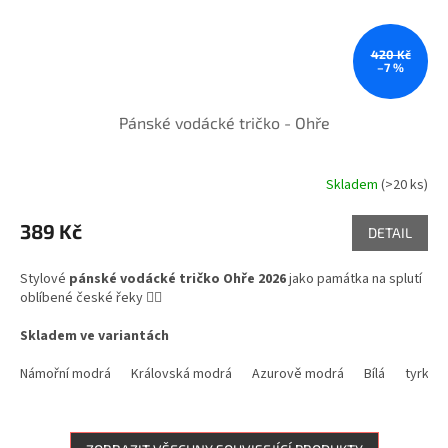
420 Kč
–7 %
Pánské vodácké tričko - Ohře
Skladem
(>20 ks)
389 Kč
DETAIL
Stylové
pánské vodácké tričko Ohře 2026
jako památka na splutí
oblíbené české řeky 🚣‍♂️
Skladem ve variantách
Námořní modrá
Královská modrá
Azurově modrá
Bílá
tyrkys