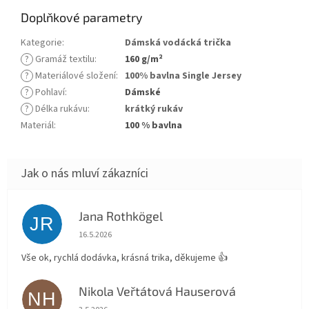
Doplňkové parametry
Kategorie
:
Dámská vodácká trička
?
Gramáž textilu
:
160 g/m²
?
Materiálové složení
:
100% bavlna Single Jersey
?
Pohlaví
:
Dámské
?
Délka rukávu
:
krátký rukáv
Materiál
:
100 % bavlna
Jana Rothkögel
JR
Hodnocení obchodu je 5 z 5 hvězdiček.
16.5.2026
Vše ok, rychlá dodávka, krásná trika, děkujeme 👍
Nikola Veřtátová Hauserová
NH
Hodnocení obchodu je 5 z 5 hvězdiček.