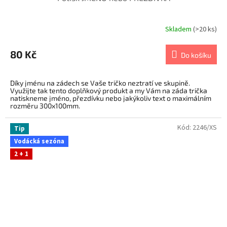
Skladem
(>20 ks)
80 Kč
Do košíku
Díky jménu na zádech se Vaše tričko neztratí ve skupině.
Využijte tak tento doplňkový produkt a my Vám na záda trička
natiskneme jméno, přezdívku nebo jakýkoliv text o maximálním
rozměru 300x100mm.
Tento DOTISK JE URČEN pro jednobarevný bavlněný textil.
Kód:
2246/XS
Tip
Vodácká sezóna
2 + 1