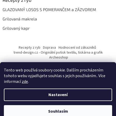
Recepty z ryb
GLAZOVANÝ LOSOS S POMERANČEM a ZÁZVOREM
Grilovaná makrela
Grilovaný kapr
Recepty z ryb
Doprava
Hodnocení od zákazníků
trend-design.cz - Originální potisk textilu, tiskárna a grafik
Archeoshop
Tento web používá soubory cookie. Dalším procházením
tohoto webu vyjadřujete souhlas s jejich používáním.. Více
informací
zde
.
Nastavení
Vytvořil Shoptet
Souhlasím
Copyright 2026
rybarskesamolepky.cz
. Všechna práva vyhrazena.