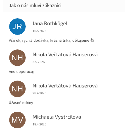
Jana Rothkögel
JR
Hodnocení obchodu je 5 z 5 hvězdiček.
16.5.2026
Vše ok, rychlá dodávka, krásná trika, děkujeme 👍
Nikola Veřtátová Hauserová
NH
Hodnocení obchodu je 5 z 5 hvězdiček.
3.5.2026
Ano doporučuji
Nikola Veřtátová Hauserová
NH
Hodnocení obchodu je 5 z 5 hvězdiček.
28.4.2026
Úžasné mikiny
Michaela Vystrcilova
MV
Hodnocení obchodu je 5 z 5 hvězdiček.
18.4.2026