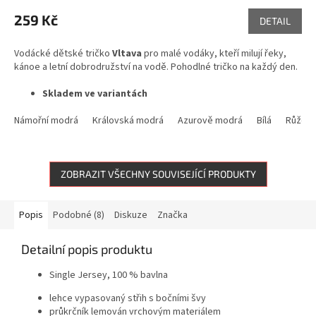
259 Kč
DETAIL
Vodácké dětské tričko
Vltava
pro malé vodáky, kteří milují řeky,
kánoe a letní dobrodružství na vodě. Pohodlné tričko na každý den.
Skladem ve variantách
Námořní modrá
Královská modrá
Azurově modrá
Bílá
Růžov
ZOBRAZIT VŠECHNY SOUVISEJÍCÍ PRODUKTY
Popis
Podobné (8)
Diskuze
Značka
Detailní popis produktu
Single Jersey, 100 % bavlna
lehce vypasovaný střih s bočními švy
průkrčník lemován vrchovým materiálem