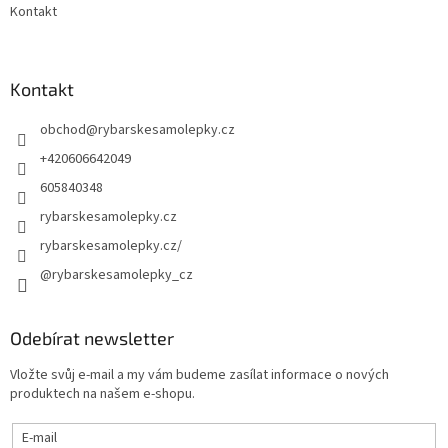
Kontakt
Kontakt
obchod
@
rybarskesamolepky.cz
+420606642049
605840348
rybarskesamolepky.cz
rybarskesamolepky.cz/
@rybarskesamolepky_cz
Odebírat newsletter
Vložte svůj e-mail a my vám budeme zasílat informace o nových
produktech na našem e-shopu.
E-mail