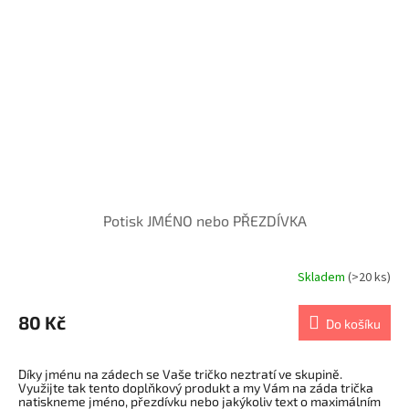
Potisk JMÉNO nebo PŘEZDÍVKA
Skladem
(>20 ks)
80 Kč
Do košíku
Díky jménu na zádech se Vaše tričko neztratí ve skupině.
Využijte tak tento doplňkový produkt a my Vám na záda trička
natiskneme jméno, přezdívku nebo jakýkoliv text o maximálním