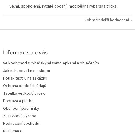
Velmi, spokojená, rychlé dodání, moc pěkná rybarska trička.
Zobrazit další hodnocení
Z
á
p
a
Informace pro vás
t
Velkoobchod s rybářskými samolepkami a oblečením
í
Jak nakupovat na e-shopu
Potisk textilu na zakázku
Ochrana osobních údajů
Tabulka velikostí triček
Doprava a platba
Obchodní podmínky
Zakázková výroba
Hodnocení obchodu
Raklamace