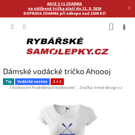
Přejít
AKCE 2 +1 ZDARMA
na
na oblíbená trička platí do 31. 8. 2026
DOPRAVA ZDARMA při nákupu nad 1500 Kč!
obsah
NÁKUP
KOŠÍK
Dámské vodácké tričko Ahoooj
Tip
Vodácká sezóna
2 + 1
Průměrné
3 hodnocení
Podrobnosti hodnocení
Značka:
trend-design.cz
hodnocení
produktu
je
5,0
z
5
hvězdiček.