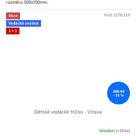
rozměru 300x100mm.
Tento DOTISK JE URČEN pro jednobarevný bavlněný textil.
Kód:
2276/110
Akce
Vodácká sezóna
2 + 1
389 Kč
–33 %
Dětské vodácké tričko - Vltava
Skladem
(>20 ks)