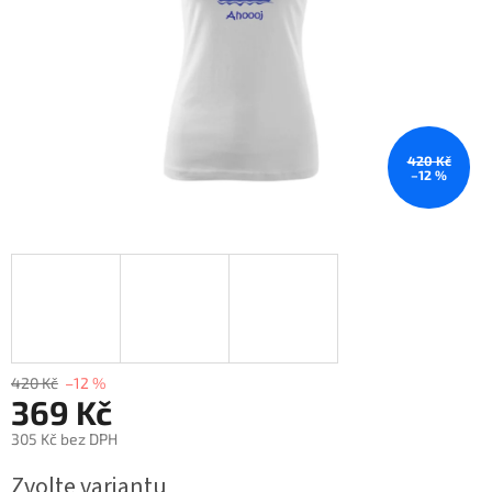
420 Kč
–12 %
420 Kč
–12 %
369 Kč
305 Kč bez DPH
Měrná
Zvolte variantu
cena: