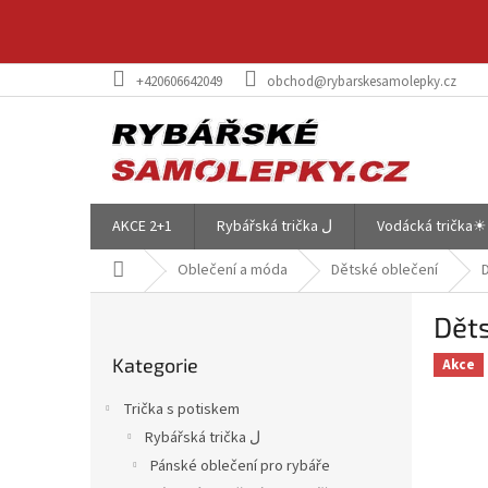
Přejít
na
obsah
+420606642049
obchod@rybarskesamolepky.cz
AKCE 2+1
Rybářská trička ل
Vodácká trička☀
Domů
Oblečení a móda
Dětské oblečení
P
Děts
o
Přeskočit
s
Kategorie
kategorie
Akce
t
r
Trička s potiskem
a
Rybářská trička ل
n
Pánské oblečení pro rybáře
n