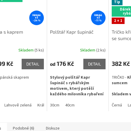
Tip
Dárek
rybá
789 Kč
199 Kč
až
až
2 + 1
–24 %
–11 %
a s kaprem
Polštář Kapr šupináč
Tričko kř
se sumc
Skladem
(5 ks)
Skladem
(2 ks)
Průměrné
Průměrné
hodnocení
hodnocení
produktu
produktu
99 Kč
176 Kč
382 Kč
od
DETAIL
DETAIL
je
je
5,0
5,0
 pánská skaprem
Stylový polštář Kapr
TRIČKO -
Kř
z
z
šupináč s rybářským
sumcem
5
5
motivem, který potěší
hvězdiček.
hvězdiček.
každého milovníka rybaření
Skladem v
🎣
Lahvově zelená
Královská modrá
30cm
40cm
Červená
Černá
L
Barva:
kapr mini šupináč
Délka:
30cm /40cm/
60cm / 80cm velikost
zvolte níže
s
Podobné (6)
Diskuze