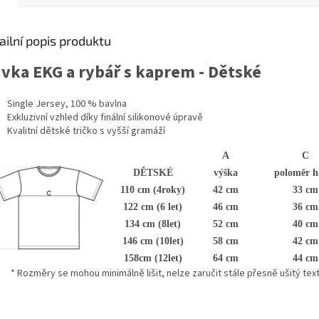
Materiál:
100%
Polyester
ailní popis produktu
ivka EKG a rybář s kaprem - Dětské
Single Jersey, 100 % bavlna
Exkluzivní vzhled díky finální silikonové úpravě
Kvalitní dětské tričko s vyšší gramáží
A
C
DĚTSKÉ
výška
poloměr h
110 cm (4roky)
42 cm
33 cm
122 cm (6 let)
46 cm
36 cm
134 cm (8let)
52 cm
40 cm
146 cm (10let)
58 cm
42 cm
158cm (12let)
64 cm
44 cm
* Rozměry se mohou minimálně lišit, nelze zaručit stále přesně ušitý texti