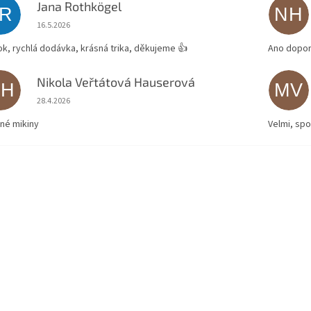
Jana Rothkögel
JR
NH
Hodnocení obchodu je 5 z 5 hvězdiček.
16.5.2026
ok, rychlá dodávka, krásná trika, děkujeme 👍
Ano dopor
Nikola Veřtátová Hauserová
NH
MV
Hodnocení obchodu je 5 z 5 hvězdiček.
28.4.2026
né mikiny
Velmi, spo