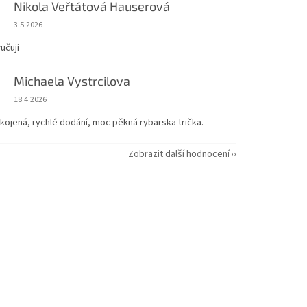
Nikola Veřtátová Hauserová
Hodnocení obchodu je 5 z 5 hvězdiček.
3.5.2026
učuji
Michaela Vystrcilova
Hodnocení obchodu je 5 z 5 hvězdiček.
18.4.2026
kojená, rychlé dodání, moc pěkná rybarska trička.
Zobrazit další hodnocení