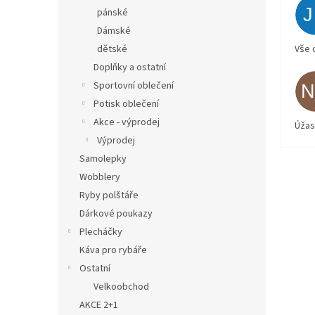
pánské
Dámské
Vše 
dětské
Doplňky a ostatní
Sportovní oblečení
Potisk oblečení
Akce - výprodej
Úžas
Výprodej
Samolepky
Wobblery
Ryby polštáře
Dárkové poukazy
Plecháčky
Káva pro rybáře
Ostatní
Velkoobchod
AKCE 2+1