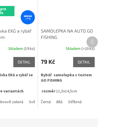
 pro
ře
389 Kč
–1 %
ivka EKG a rybář
SAMOLEPKA NA AUTO GO
em
FISHING
Další
produkt
Skladem
(19 ks)
Skladem
(>20 ks)
79 Kč
DETAIL
DETAIL
ivka EKG a rybář se
Rybář samolepka s textem
GO FISHING
e variantách
rozměr
:11,5x14,5cm
ahvově zelená
Světle šedý melír
Černá
Bílá
Khaki
Stříbrná