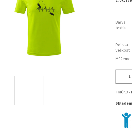
Zvolt
cena:
hvězdiček.
Barva
textilu
Dětská
velikost
Můžeme d
TRIČKO -
Skladem