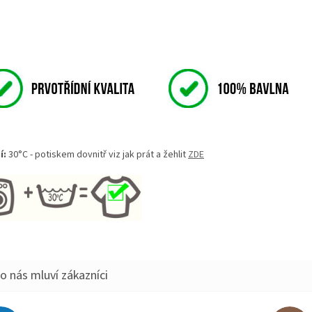
í:
30°C - potiskem dovnitř viz jak prát a žehlit
ZDE