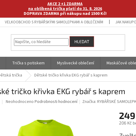
AKCE 2 +1 ZDARMA
na oblíbená trička platí do 31. 8. 2026
DOPRAVA ZDARMA při nákupu nad 1500 Kč!
VELKOOBCHOD S RYBÁŘSKÝMI SAMOLEPKAMI A OBLEČENÍM
JAK NAKUPO
HLEDAT
Trička s potiskem
Myslivecké oblečení
Maskáčové oble
Dětská trička
Dětské tričko křivka EKG rybář s kaprem
ké tričko křivka EKG rybář s kaprem
Průměrné
Neohodnoceno
Podrobnosti hodnocení
Značka:
RYBÁŘSKÉ SAMOLEPK
hodnocení
produktu
249
je
206 Kč b
0,0
z
Měrná
5