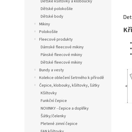
Dětské kšiltovky a kloboučky
Dětské polokošile
Dětské body
Det
Mikiny
Kř
Polokošile
Fleecové produkty
Dámské fleecové mikiny
Pánské fleecové mikiny
Dětské fleecové mikiny
Bundy a vesty
Kolekce oblečení šetrného k přírodě
Čepice, klobouky, kšiltovky, šátky
Kšiltovky
Funkční čepice
NOVINKY - čepice a doplňky
Šátky/čelenky
Pletené zimní čepice
FAN kšiltovky