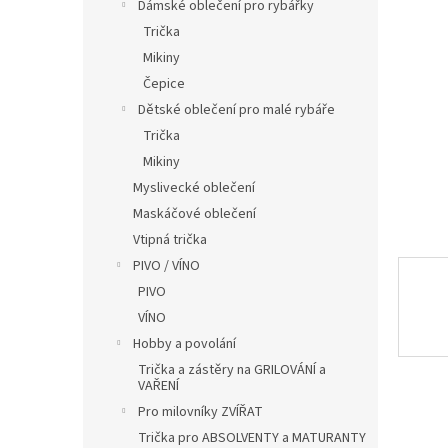
í
Dámské oblečení pro rybářky
p
Trička
a
Mikiny
n
Čepice
e
Dětské oblečení pro malé rybáře
l
Trička
Mikiny
Myslivecké oblečení
Maskáčové oblečení
Vtipná trička
PIVO / VÍNO
PIVO
VÍNO
Hobby a povolání
Trička a zástěry na GRILOVÁNÍ a
VAŘENÍ
Pro milovníky ZVÍŘAT
Trička pro ABSOLVENTY a MATURANTY