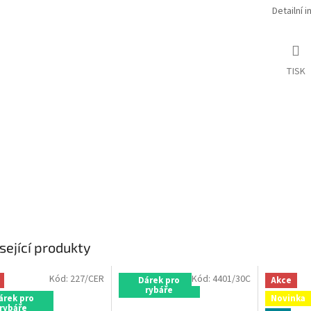
Detailní 
TISK
sející produkty
Kód:
227/CER
Kód:
4401/30C
Dárek pro
Akce
rybáře
árek pro
Novinka
rybáře