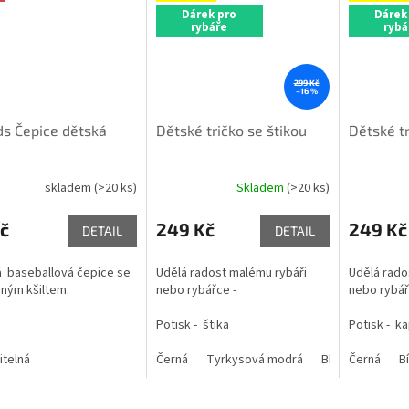
Dárek pro
Dárek
rybáře
rybá
299 Kč
–16 %
ds Čepice dětská
Dětské tričko se štikou
Dětské t
skladem
(>20 ks)
Skladem
(>20 ks)
č
249 Kč
249 Kč
DETAIL
DETAIL
 baseballová čepice se
Udělá radost malému rybáři
Udělá rado
ným kšiltem.
nebo rybářce -
nebo rybá
Potisk - štika
Potisk - ka
itelná
Černá
Tyrkysová modrá
Bílá
Černá
Růžová
Bí