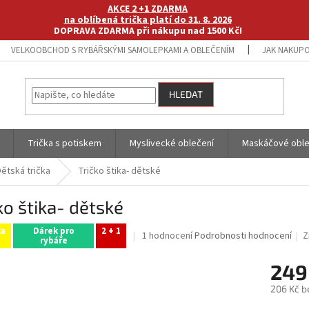
AKCE 2 +1 ZDARMA
na oblíbená trička platí do 31. 8. 2026
DOPRAVA ZDARMA při nákupu nad 1500 Kč!
VELKOOBCHOD S RYBÁŘSKÝMI SAMOLEPKAMI A OBLEČENÍM
JAK NAKUPO
HLEDAT
Trička s potiskem
Myslivecké oblečení
Maskáčové oble
Dětská trička
Tričko štika- dětské
ko štika- dětské
ka
Dárek pro
2 + 1
Průměrné
1 hodnocení
Podrobnosti hodnocení
Z
rybáře
hodnocení
produktu
249
je
5,0
206 Kč b
z
Měrná