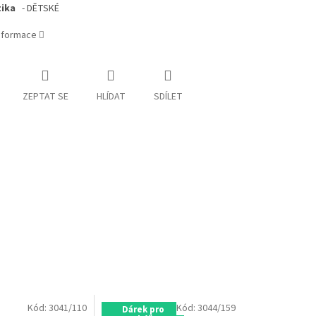
tika
- DĚTSKÉ
informace
ZEPTAT SE
HLÍDAT
SDÍLET
Kód:
3041/110
Kód:
3044/159
Dárek pro