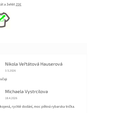
át a žehlit
ZDE
Nikola Veřtátová Hauserová
Hodnocení obchodu je 5 z 5 hvězdiček.
3.5.2026
učuji
Michaela Vystrcilova
Hodnocení obchodu je 5 z 5 hvězdiček.
18.4.2026
kojená, rychlé dodání, moc pěkná rybarska trička.