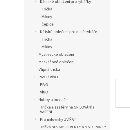
í
Dámské oblečení pro rybářky
p
Trička
a
Mikiny
n
Čepice
e
Dětské oblečení pro malé rybáře
l
Trička
Mikiny
Myslivecké oblečení
Maskáčové oblečení
Vtipná trička
PIVO / VÍNO
PIVO
VÍNO
Hobby a povolání
Trička a zástěry na GRILOVÁNÍ a
VAŘENÍ
Pro milovníky ZVÍŘAT
Trička pro ABSOLVENTY a MATURANTY