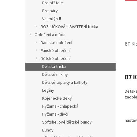
Pro přátele
Pro páry
Valentýn ♥
ROZLUČKOVÁ a SVATEBNÍ trička
Oblečení a móda
Dámské oblečení
6P Ki
Pánské oblečení
Dětské oblečení
Dětská trička
Dětské mikiny
87 K
Dětské tepláky a kalhoty
Legíny
Dětská
zaoble
Kojenecké deky
Pyžama - chlapecká
Pyžama - dívčí
nastav
Softshellové dětské bundy
Bundy