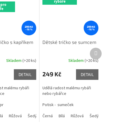
rybáře
 pro
ře
299 Kč
299 Kč
–16 %
–16 %
ričko s kapříkem
Dětské tričko se sumcem
Další
produkt
Skladem
(>20 ks)
Skladem
(>20 ks)
Průměrné
hodnocení
produktu
249 Kč
DETAIL
DETAIL
je
5,0
st malému rybáři
Udělá radost malému rybáři
z
řce
nebo rybářce
5
hvězdiček.
pr
Potisk - sumeček
lá
Šedý melír
Růžová
Limetkově zelená
Šedý melír
Černá
Limetkově zelená
Bílá
Khaki
Růžová
Zelené jablko
Khaki
Šedý melír
Zelené jablko
Limetkově