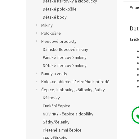
Dětské kšiltovky a kloboučky
Popi
Dětské polokošile
Dětské body
Mikiny
Det
Polokošile
trič
Fleecové produkty
Dámské fleecové mikiny
Pánské fleecové mikiny
Dětské fleecové mikiny
Bundy a vesty
Kolekce oblečení šetrného k přírodě
Čepice, klobouky, kšiltovky, šátky
Kšiltovky
Funkční čepice
NOVINKY - čepice a doplňky
Šátky/čelenky
Pletené zimní čepice
FAN kšiltovky