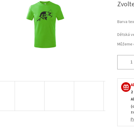
5
Zvolt
cena:
hvězdiček.
Barva tex
Dětská ve
Můžeme d
A
2
A
(
z
P