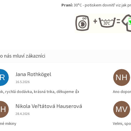
Praní:
30°C - potiskem dovnitř viz jak pr
Jana Rothkögel
JR
NH
Hodnocení obchodu je 5 z 5 hvězdiček.
16.5.2026
ok, rychlá dodávka, krásná trika, děkujeme 👍
Ano dopor
Nikola Veřtátová Hauserová
NH
MV
Hodnocení obchodu je 5 z 5 hvězdiček.
28.4.2026
né mikiny
Velmi, spo