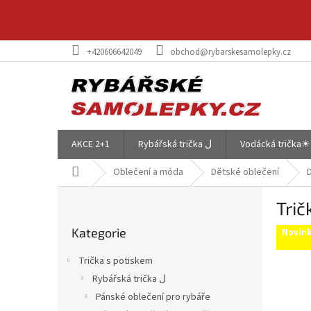
Přejít
na
obsah
+420606642049
obchod@rybarskesamolepky.cz
AKCE 2+1
Rybářská trička ل
Vodácká trička☀
Domů
Oblečení a móda
Dětské oblečení
P
Trič
o
Přeskočit
s
Kategorie
kategorie
Novin
t
r
Trička s potiskem
a
Rybářská trička ل
n
Pánské oblečení pro rybáře
n