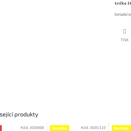
tričko š
Detailní 
TISK
sející produkty
Kód:
3030000
Kód:
3035/110
Novinka
Novinka