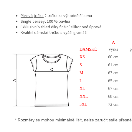
Párová
trička
2 trička za výhodnější cenu
Single Jersey, 100 % bavlna
Exkluzivní vzhled díky finální silikonové úpravě
Kvalitní dámské tričko s vyšší gramáží
A
DÁMSKÉ
výška
p
XS
60 cm
S
61 cm
M
63 cm
L
65 cm
XL
67 cm
XXL
68 cm
3XL
72 cm
* Rozměry se mohou minimálně lišit, nelze zaručit stále přesně u