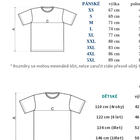
PÁNSKÉ
výška
polo
XS
67 cm
S
69 cm
M
71 cm
L
74 cm
XL
77 cm
XXL
80 cm
3XL
83 cm
4XL
86 cm
5XL
89 cm
* Rozměry se mohou minimálně lišit, nelze zaručit stále přesně ušitý te
DĚTSKÉ
vý
110 cm (4roky)
42
122 cm (6 let)
46
134 cm (8let)
52
146 cm (10let)
58