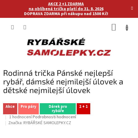
Přejít
AKCE 2 +1 ZDARMA
na
na oblíbená trička platí do 31. 8. 2026
DOPRAVA ZDARMA při nákupu nad 1500 Kč!
obsah
NÁKUP
KOŠÍK
Rodinná trička Pánské nejlepší
rybář, dámské nejmilejší úlovek a
dětské nejmilejší úlovek
Akce
Pro páry
Dárek pro
2 + 1
rybáře
Průměrné
1 hodnocení
Podrobnosti hodnocení
hodnocení
Značka:
RYBÁŘSKÉ SAMOLEPKY.CZ
produktu
je