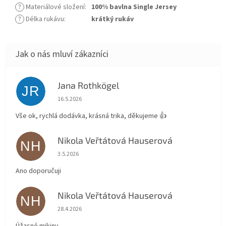
?
Materiálové složení
:
100% bavlna Single Jersey
?
Délka rukávu
:
krátký rukáv
Jana Rothkögel
JR
Hodnocení obchodu je 5 z 5 hvězdiček.
16.5.2026
Vše ok, rychlá dodávka, krásná trika, děkujeme 👍
Nikola Veřtátová Hauserová
NH
Hodnocení obchodu je 5 z 5 hvězdiček.
3.5.2026
Ano doporučuji
Nikola Veřtátová Hauserová
NH
Hodnocení obchodu je 5 z 5 hvězdiček.
28.4.2026