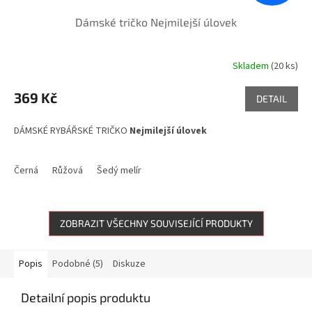
Dámské tričko Nejmilejší úlovek
Skladem
(20 ks)
369 Kč
DETAIL
DÁMSKÉ RYBÁŘSKÉ TRIČKO
Nejmilejší úlovek
Černá
Růžová
Šedý melír
ZOBRAZIT VŠECHNY SOUVISEJÍCÍ PRODUKTY
Popis
Podobné (5)
Diskuze
Detailní popis produktu