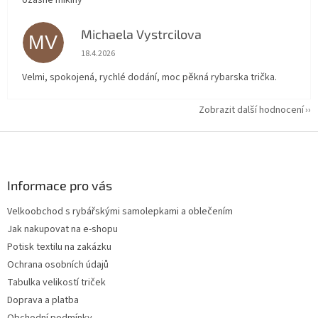
Úžasné mikiny
Michaela Vystrcilova
MV
Hodnocení obchodu je 5 z 5 hvězdiček.
18.4.2026
Velmi, spokojená, rychlé dodání, moc pěkná rybarska trička.
Zobrazit další hodnocení
Z
á
p
a
Informace pro vás
t
Velkoobchod s rybářskými samolepkami a oblečením
í
Jak nakupovat na e-shopu
Potisk textilu na zakázku
Ochrana osobních údajů
Tabulka velikostí triček
Doprava a platba