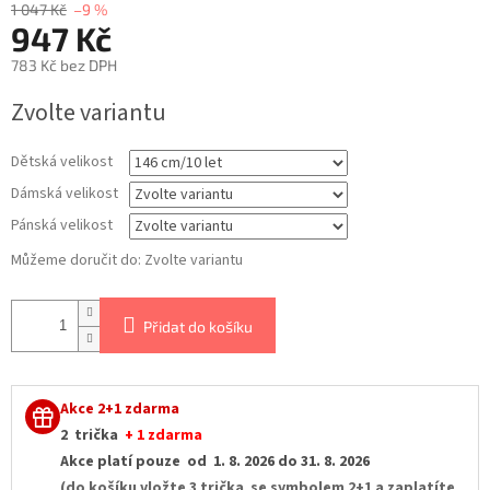
1 047 Kč
–9 %
947 Kč
783 Kč bez DPH
Měrná
Zvolte variantu
cena:
Dětská velikost
Dámská velikost
Pánská velikost
Můžeme doručit do:
Zvolte variantu
Přidat do košíku
Akce 2+1 zdarma
2 trička
+ 1 zdarma
Akce platí pouze od 1. 8. 2026 do 31. 8. 2026
(do košíku vložte 3 trička se symbolem 2+1 a zaplatíte