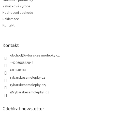
Obchodní podmínky
Zakázková výroba
Hodnocení obchodu
Raklamace
Kontakt
Kontakt
obchod
@
rybarskesamolepky.cz
+420606642049
605840348
rybarskesamolepky.cz
rybarskesamolepky.cz/
@rybarskesamolepky_cz
Odebírat newsletter