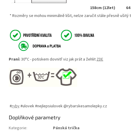
158cm (12let)
64
* Rozměry se mohou minimálně lišit, nelze zaručit stále přesně ušitý te
Praní:
30°C - potiskem dovnitř viz jak prát a žehlit
ZDE
#
ryby
#ulovek #nejlepsiulovek @rybarskesamolepky.cz
Doplňkové parametry
Kategorie
:
Pánská trička