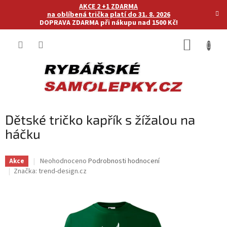
Přejít
AKCE 2 +1 ZDARMA
na
na oblíbená trička platí do 31. 8. 2026
DOPRAVA ZDARMA při nákupu nad 1500 Kč!
obsah
NÁKUP
KOŠÍK
Dětské tričko kapřík s žížalou na
háčku
Průměrné
Neohodnoceno
Podrobnosti hodnocení
Akce
hodnocení
Značka:
trend-design.cz
produktu
je
0,0
z
5