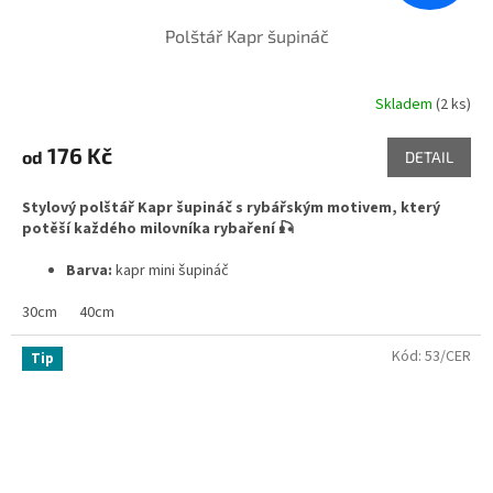
Polštář Kapr šupináč
Skladem
(2 ks)
Průměrné
hodnocení
produktu
176 Kč
od
DETAIL
je
5,0
Stylový polštář Kapr šupináč s rybářským motivem, který
z
potěší každého milovníka rybaření 🎣
5
hvězdiček.
Barva:
kapr mini šupináč
Délka:
30cm /40cm/ 60cm / 80cm velikost zvolte níže
30cm
Materiál:
40cm
100% Polyester
Kód:
53/CER
Tip