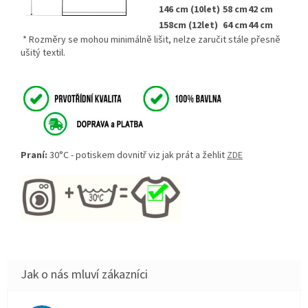
146 cm (10let)
58 cm
42 cm
158cm (12let)
64 cm
44 cm
* Rozměry se mohou minimálně lišit, nelze zaručit stále přesně
ušitý textil.
Praní:
30°C - potiskem dovnitř viz jak prát a žehlit
ZDE