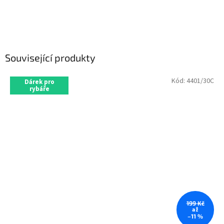
Související produkty
Kód:
4401/30C
Dárek pro
rybáře
199 Kč
až
–11 %