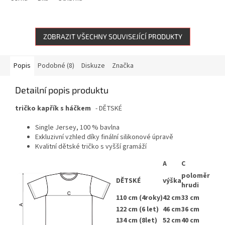
ZOBRAZIT VŠECHNY SOUVISEJÍCÍ PRODUKTY
Popis
Podobné (8)
Diskuze
Značka
Detailní popis produktu
tričko kapřík s háčkem
- DĚTSKÉ
Single Jersey, 100 % bavlna
Exkluzivní vzhled díky finální silikonové úpravě
Kvalitní dětské tričko s vyšší gramáží
A
C
poloměr
DĚTSKÉ
výška
hrudi
110 cm (4roky)
42 cm
33 cm
122 cm (6 let)
46 cm
36 cm
134 cm (8let)
52 cm
40 cm