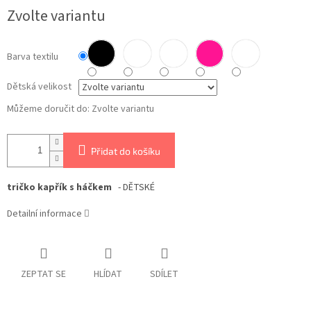
Měrná
Zvolte variantu
cena:
Barva textilu
Dětská velikost
Můžeme doručit do:
Zvolte variantu
Přidat do košíku
tričko kapřík s háčkem
- DĚTSKÉ
Detailní informace
ZEPTAT SE
HLÍDAT
SDÍLET