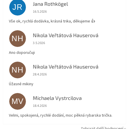
Jana Rothkögel
JR
Hodnocení obchodu je 5 z 5 hvězdiček.
16.5.2026
Vše ok, rychlá dodávka, krásná trika, děkujeme 👍
Nikola Veřtátová Hauserová
NH
Hodnocení obchodu je 5 z 5 hvězdiček.
3.5.2026
Ano doporučuji
Nikola Veřtátová Hauserová
NH
Hodnocení obchodu je 5 z 5 hvězdiček.
28.4.2026
Úžasné mikiny
Michaela Vystrcilova
MV
Hodnocení obchodu je 5 z 5 hvězdiček.
18.4.2026
Velmi, spokojená, rychlé dodání, moc pěkná rybarska trička.
Zobrazit další hodnocení