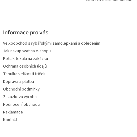
Z
á
p
a
Informace pro vás
t
Velkoobchod s rybářskými samolepkami a oblečením
í
Jak nakupovat na e-shopu
Potisk textilu na zakázku
Ochrana osobních údajů
Tabulka velikostí triček
Doprava a platba
Obchodní podmínky
Zakázková výroba
Hodnocení obchodu
Raklamace
Kontakt