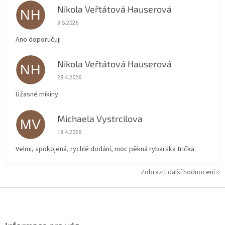
Nikola Veřtátová Hauserová
NH
Hodnocení obchodu je 5 z 5 hvězdiček.
3.5.2026
Ano doporučuji
Nikola Veřtátová Hauserová
NH
Hodnocení obchodu je 5 z 5 hvězdiček.
28.4.2026
Úžasné mikiny
Michaela Vystrcilova
MV
Hodnocení obchodu je 5 z 5 hvězdiček.
18.4.2026
Velmi, spokojená, rychlé dodání, moc pěkná rybarska trička.
Zobrazit další hodnocení
Z
á
p