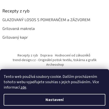
Recepty z ryb
GLAZOVANÝ LOSOS S POMERANČEM a ZÁZVOREM
Grilovaná makrela
Grilovaný kapr
Recepty z ryb
Doprava
Hodnocení od zákazníků
trend-design.cz - Originální potisk textilu, tiskárna a grafik
Archeoshop
Tento web používá soubory cookie. Dalším procházením
tohoto webu vyjadřujete souhlas s jejich používáním.. Více
informací
zde
.
Nastavení
Vytvořil Shoptet