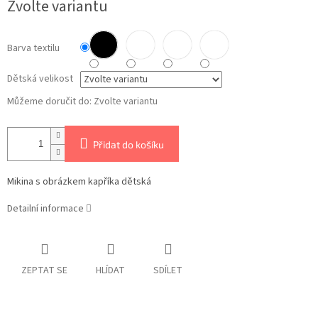
Zvolte variantu
cena:
Barva textilu
Dětská velikost
Můžeme doručit do:
Zvolte variantu
Přidat do košíku
Mikina s obrázkem kapříka dětská
Detailní informace
ZEPTAT SE
HLÍDAT
SDÍLET