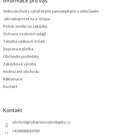
a
Informace pro vás
t
Velkoobchod s rybářskými samolepkami a oblečením
í
Jak nakupovat na e-shopu
Potisk textilu na zakázku
Ochrana osobních údajů
Tabulka velikostí triček
Doprava a platba
Obchodní podmínky
Zakázková výroba
Hodnocení obchodu
Raklamace
Kontakt
Kontakt
obchod
@
rybarskesamolepky.cz
+420606642049