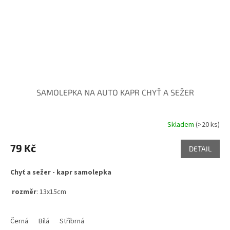
SAMOLEPKA NA AUTO KAPR CHYŤ A SEŽER
Skladem
(>20 ks)
Průměrné
hodnocení
produktu
79 Kč
DETAIL
je
5,0
Chyť a sežer - kapr samolepka
z
5
rozměr
: 13x15cm
hvězdiček.
Černá
Bílá
Stříbrná