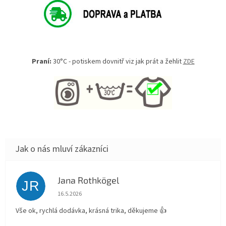
Praní:
30°C - potiskem dovnitř viz jak prát a žehlit
ZDE
Jana Rothkögel
JR
Hodnocení obchodu je 5 z 5 hvězdiček.
16.5.2026
Vše ok, rychlá dodávka, krásná trika, děkujeme 👍