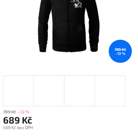
789 Kč
–12 %
789 Kč
–12 %
689 Kč
569 Kč bez DPH
Měrná