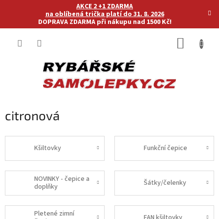
Přejít
AKCE 2 +1 ZDARMA
na
na oblíbená trička platí do 31. 8. 2026
DOPRAVA ZDARMA při nákupu nad 1500 Kč!
obsah
NÁKUP
KOŠÍK
citronová
Kšiltovky
Funkční čepice
NOVINKY - čepice a
Šátky/čelenky
doplňky
Pletené zimní
FAN kšiltovky