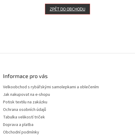
ZPĚT DO OBCHODU
Z
á
p
a
Informace pro vás
t
Velkoobchod s rybářskými samolepkami a oblečením
í
Jak nakupovat na e-shopu
Potisk textilu na zakázku
Ochrana osobních údajů
Tabulka velikostí triček
Doprava a platba
Obchodní podmínky