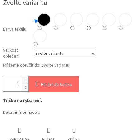
Zvolte variantu
cena:
Barva textilu
Velikost
oblečení
Můžeme doručit do:
Zvolte variantu
Přidat do košíku
Tričko na rybaření.
Detailní informace
ZEPTAT SE
HLÍDAT
SDÍLET