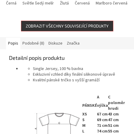
Černá
Světle šedý melír
Žlutá
Červená
Marlboro červená + bí
ZOBRAZIT VŠECHNY SOUVISEJÍCÍ PRODUKTY
Popis
Podobné (8)
Diskuze
Značka
Detailní popis produktu
Single Jersey, 100 % bavlna
Exkluzivní vzhled díky finální silikonové úpravě
Kvalitní pánské tričko s vyšší gramáží
A
C
poloměr
PÁNSKÉ
výška
hrudi
XS
67 cm
43 cm
S
69 cm
47 cm
M
71 cm
51 cm
L
74 cm
55 cm