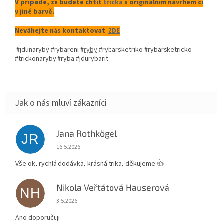
V případě, že budete chtít
trička
s originálním návrhem či
v jiné barvě.
Neváhejte nás kontaktovat
ZDE
#jdunaryby #rybareni #
ryby
#rybarsketriko #rybarsketricko
#trickonaryby #ryba #jdurybarit
Jana Rothkögel
JR
Hodnocení obchodu je 5 z 5 hvězdiček.
16.5.2026
Vše ok, rychlá dodávka, krásná trika, děkujeme 👍
Nikola Veřtátová Hauserová
NH
Hodnocení obchodu je 5 z 5 hvězdiček.
3.5.2026
Ano doporučuji