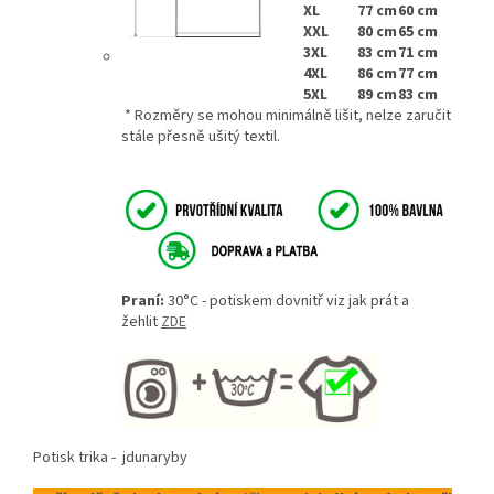
XL
77 cm
60 cm
XXL
80 cm
65 cm
3XL
83 cm
71 cm
4XL
86 cm
77 cm
5XL
89 cm
83 cm
* Rozměry se mohou minimálně lišit, nelze zaručit
stále přesně ušitý textil.
Praní:
30°C - potiskem dovnitř viz jak prát a
žehlit
ZDE
Potisk trika -
jdunaryby