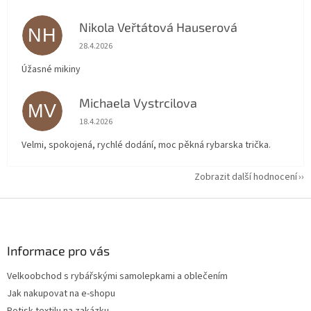
Nikola Veřtátová Hauserová
NH
Hodnocení obchodu je 5 z 5 hvězdiček.
28.4.2026
Úžasné mikiny
Michaela Vystrcilova
MV
Hodnocení obchodu je 5 z 5 hvězdiček.
18.4.2026
Velmi, spokojená, rychlé dodání, moc pěkná rybarska trička.
Zobrazit další hodnocení
Z
á
p
a
Informace pro vás
t
Velkoobchod s rybářskými samolepkami a oblečením
í
Jak nakupovat na e-shopu
Potisk textilu na zakázku