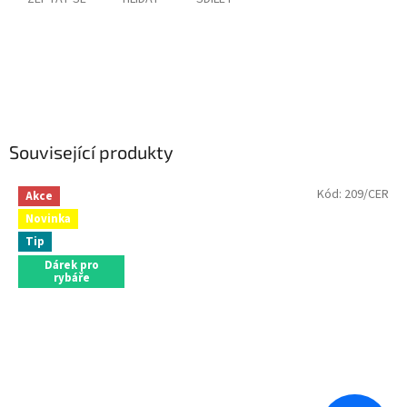
Související produkty
Kód:
209/CER
Akce
Novinka
Tip
Dárek pro
rybáře