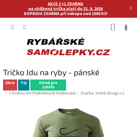
Přejít
AKCE 2 +1 ZDARMA
na
na oblíbená trička platí do 31. 8. 2026
DOPRAVA ZDARMA při nákupu nad 1500 Kč!
obsah
NÁKUP
KOŠÍK
Tričko Jdu na ryby - pánské
Akce
Tip
Dárek pro
rybáře
Průměrné
1 hodnocení
Podrobnosti hodnocení
Značka:
trend-design.cz
hodnocení
produktu
je
5,0
z
5
hvězdiček.