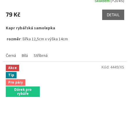
Skladem
(>20 ks)
79 Kč
DETAIL
Kapr rybářská samolepka
rozměr
: šířka 12,5cm x výška 14cm
Černá
Bílá
Stříbrná
Kód:
4449/XS
Akce
Tip
Pro páry
Dárek pro
rybáře