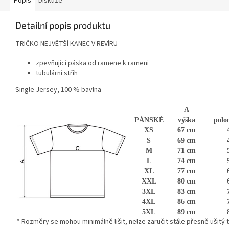
Popis
Diskuze
Detailní popis produktu
TRIČKO NEJVĚTŠÍ KANEC V REVÍRU
zpevňující páska od ramene k rameni
tubulární střih
Single Jersey, 100 % bavlna
A
PÁNSKÉ
výška
polo
XS
67 cm
S
69 cm
M
71 cm
L
74 cm
XL
77 cm
XXL
80 cm
3XL
83 cm
4XL
86 cm
5XL
89 cm
* Rozměry se mohou minimálně lišit, nelze zaručit stále přesně ušitý te