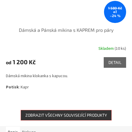
1 580 Kč
až
–24 %
Dámská a Pánská mikina s KAPREM pro páry
Skladem
(10 ks)
Průměrné
hodnocení
produktu
1 200 Kč
od
DETAIL
je
5,0
Dámská mikina klokanka s kapucou.
z
5
Potisk
: Kapr
hvězdiček.
ZOBRAZIT VŠECHNY SOUVISEJÍCÍ PRODUKTY