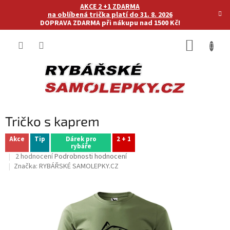
Přejít
AKCE 2 +1 ZDARMA
na
na oblíbená trička platí do 31. 8. 2026
DOPRAVA ZDARMA při nákupu nad 1500 Kč!
obsah
NÁKUP
KOŠÍK
Tričko s kaprem
Akce
Tip
Dárek pro
2 + 1
rybáře
Průměrné
2 hodnocení
Podrobnosti hodnocení
hodnocení
Značka:
RYBÁŘSKÉ SAMOLEPKY.CZ
produktu
je
5,0
z
5
hvězdiček.