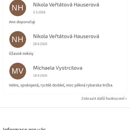
Nikola Veřtátová Hauserová
NH
Hodnocení obchodu je 5 z 5 hvězdiček.
3.5.2026
Ano doporučuji
Nikola Veřtátová Hauserová
NH
Hodnocení obchodu je 5 z 5 hvězdiček.
28.4.2026
Úžasné mikiny
Michaela Vystrcilova
MV
Hodnocení obchodu je 5 z 5 hvězdiček.
18.4.2026
Velmi, spokojená, rychlé dodání, moc pěkná rybarska trička.
Zobrazit další hodnocení
Z
á
p
a
Informace pro vás