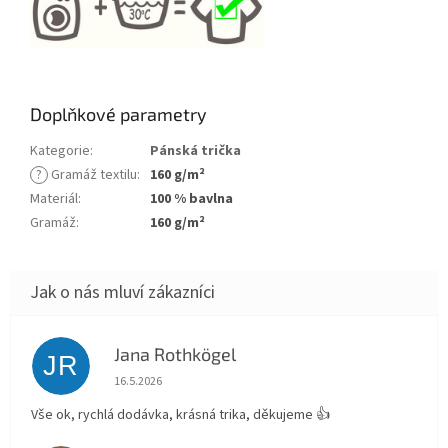
Doplňkové parametry
Kategorie
:
Pánská trička
?
Gramáž textilu
:
160 g/m²
Materiál
:
100 % bavlna
Gramáž
:
160 g/m²
Jana Rothkögel
JR
Hodnocení obchodu je 5 z 5 hvězdiček.
16.5.2026
Vše ok, rychlá dodávka, krásná trika, děkujeme 👍