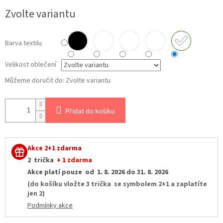
Měrná
Zvolte variantu
cena:
Barva textilu
Velikost oblečení
Můžeme doručit do:
Zvolte variantu
Přidat do košíku
Akce 2+1 zdarma
2 trička
+ 1 zdarma
Akce platí pouze od 1. 8. 2026 do 31. 8. 2026
(do košíku vložte 3 trička se symbolem 2+1 a zaplatíte
jen 2)
Podmínky akce