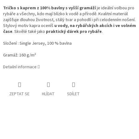
Tričko s kaprem z 100% bavlny s vyšší gramáží
je ideální volbou pro
rybáře a všechny, kdo mají blízko k vodě a přírodě. Kvalitní materiál
zajišťuje dlouhou životnost, stálý tvar a pohodlí i při celodenním nošení.
Stylový motiv kapra oceníš
u vody, na rybářských akcích i ve volném
čase
. Skvělé také jako
praktický dárek pro rybáře
.
Složení : Single Jersey, 100 % bavlna
Gramáž:
160 g/m²
Detailní informace
ZEPTAT SE
HLÍDAT
SDÍLET