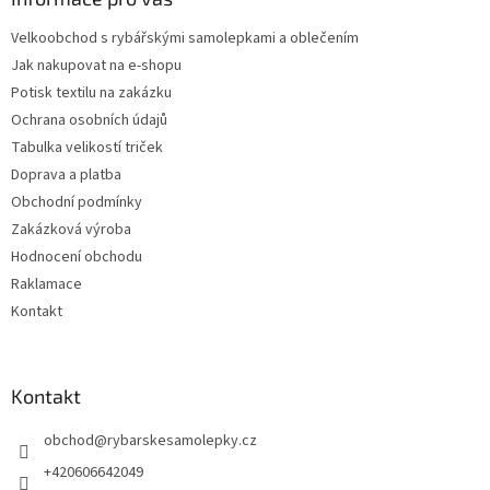
t
Velkoobchod s rybářskými samolepkami a oblečením
í
Jak nakupovat na e-shopu
Potisk textilu na zakázku
Ochrana osobních údajů
Tabulka velikostí triček
Doprava a platba
Obchodní podmínky
Zakázková výroba
Hodnocení obchodu
Raklamace
Kontakt
Kontakt
obchod
@
rybarskesamolepky.cz
+420606642049