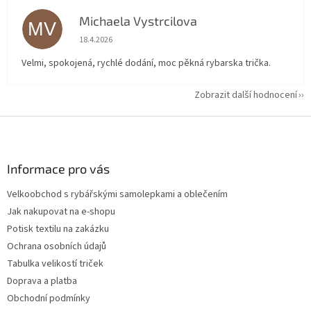
Michaela Vystrcilova
MV
Hodnocení obchodu je 5 z 5 hvězdiček.
18.4.2026
Velmi, spokojená, rychlé dodání, moc pěkná rybarska trička.
Zobrazit další hodnocení
Z
á
p
a
Informace pro vás
t
Velkoobchod s rybářskými samolepkami a oblečením
í
Jak nakupovat na e-shopu
Potisk textilu na zakázku
Ochrana osobních údajů
Tabulka velikostí triček
Doprava a platba
Obchodní podmínky