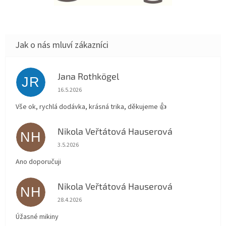
Jana Rothkögel
JR
Hodnocení obchodu je 5 z 5 hvězdiček.
16.5.2026
Vše ok, rychlá dodávka, krásná trika, děkujeme 👍
Nikola Veřtátová Hauserová
NH
Hodnocení obchodu je 5 z 5 hvězdiček.
3.5.2026
Ano doporučuji
Nikola Veřtátová Hauserová
NH
Hodnocení obchodu je 5 z 5 hvězdiček.
28.4.2026
Úžasné mikiny