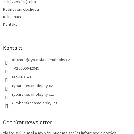
Zakázková výroba
Hodnocení obchodu
Raklamace
Kontakt
Kontakt
obchod
@
rybarskesamolepky.cz
+420606642049
605840348
rybarskesamolepky.cz
rybarskesamolepky.cz/
@rybarskesamolepky_cz
Odebírat newsletter
Vložte svůj e-mail a my vám budeme zasílat informace o nových