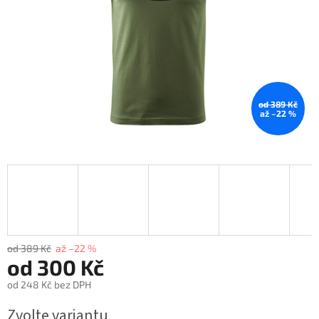
od 389 Kč
až –22 %
od 389 Kč
až –22 %
od
300 Kč
od
248 Kč
bez DPH
Měrná
Zvolte variantu
cena: