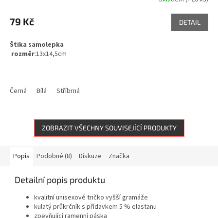
79 Kč
DETAIL
Štika samolepka
rozměr
:13x14,5cm
Černá
Bílá
Stříbrná
ZOBRAZIT VŠECHNY SOUVISEJÍCÍ PRODUKTY
Popis
Podobné (8)
Diskuze
Značka
Detailní popis produktu
kvalitní unisexové tričko vyšší gramáže
kulatý průkrčník s přídavkem 5 % elastanu
zpevňující ramenní páska