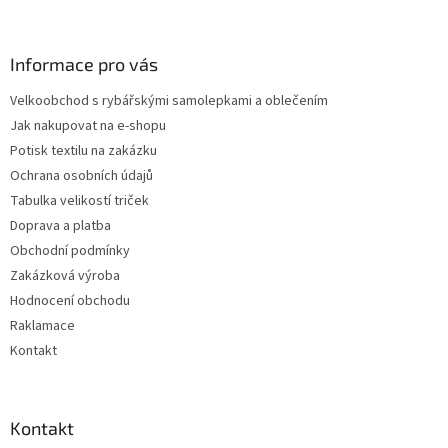
á
p
a
Informace pro vás
t
Velkoobchod s rybářskými samolepkami a oblečením
í
Jak nakupovat na e-shopu
Potisk textilu na zakázku
Ochrana osobních údajů
Tabulka velikostí triček
Doprava a platba
Obchodní podmínky
Zakázková výroba
Hodnocení obchodu
Raklamace
Kontakt
Kontakt