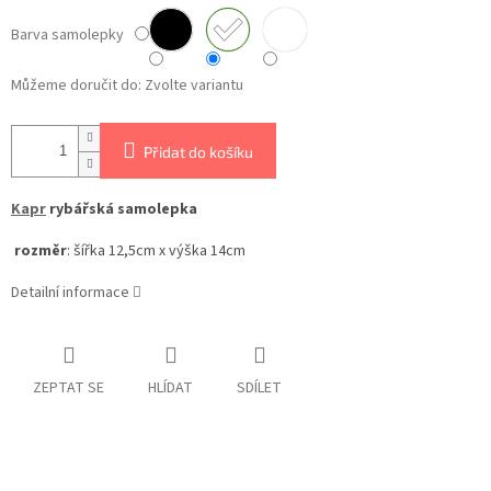
Barva samolepky
Můžeme doručit do:
Zvolte variantu
Přidat do košíku
Kapr
rybářská samolepka
rozměr
: šířka 12,5cm x výška 14cm
Detailní informace
ZEPTAT SE
HLÍDAT
SDÍLET