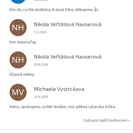
Vše ok, rychlá dodávka, krásná trika, děkujeme 👍
Nikola Veřtátová Hauserová
NH
Hodnocení obchodu je 5 z 5 hvězdiček.
3.5.2026
Ano doporučuji
Nikola Veřtátová Hauserová
NH
Hodnocení obchodu je 5 z 5 hvězdiček.
28.4.2026
Úžasné mikiny
Michaela Vystrcilova
MV
Hodnocení obchodu je 5 z 5 hvězdiček.
18.4.2026
Velmi, spokojená, rychlé dodání, moc pěkná rybarska trička.
Zobrazit další hodnocení
Z