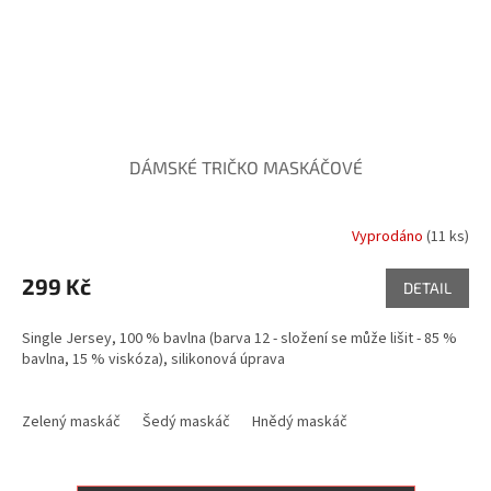
DÁMSKÉ TRIČKO MASKÁČOVÉ
Vyprodáno
(11 ks)
299 Kč
DETAIL
Single Jersey, 100 % bavlna (barva 12 - složení se může lišit - 85 %
bavlna, 15 % viskóza), silikonová úprava
Zelený maskáč
Šedý maskáč
Hnědý maskáč