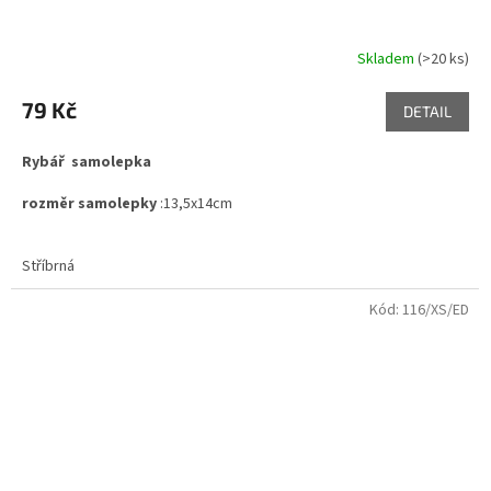
Skladem
(>20 ks)
Průměrné
hodnocení
produktu
79 Kč
DETAIL
je
5,0
Rybář samolepka
z
5
rozměr samolepky
:13,5x14cm
hvězdiček.
Stříbrná
Kód:
116/XS/ED