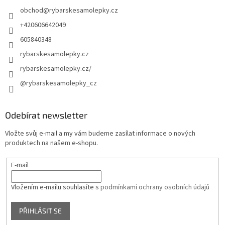
obchod
@
rybarskesamolepky.cz
+420606642049
605840348
rybarskesamolepky.cz
rybarskesamolepky.cz/
@rybarskesamolepky_cz
Odebírat newsletter
Vložte svůj e-mail a my vám budeme zasílat informace o nových
produktech na našem e-shopu.
E-mail
Vložením e-mailu souhlasíte s
podmínkami ochrany osobních údajů
PŘIHLÁSIT SE