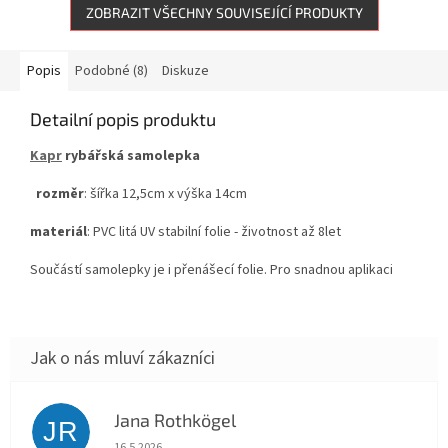
ZOBRAZIT VŠECHNY SOUVISEJÍCÍ PRODUKTY
Popis
Podobné (8)
Diskuze
Detailní popis produktu
Kapr
rybářská samolepka
rozměr
: šířka 12,5cm x výška 14cm
materiál
: PVC litá UV stabilní folie - životnost až 8let
Součástí samolepky je i přenášecí folie. Pro snadnou aplikaci
Jana Rothkögel
JR
Hodnocení obchodu je 5 z 5 hvězdiček.
16.5.2026