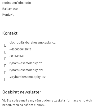
Hodnocení obchodu
Raklamace
Kontakt
Kontakt
obchod
@
rybarskesamolepky.cz
+420606642049
605840348
rybarskesamolepky.cz
rybarskesamolepky.cz/
@rybarskesamolepky_cz
Odebírat newsletter
Vložte svůj e-mail a my vám budeme zasílat informace o nových
produktech na našem e-shopu.