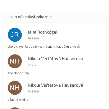
Jana Rothkögel
JR
Hodnocení obchodu je 5 z 5 hvězdiček.
16.5.2026
Vše ok, rychlá dodávka, krásná trika, děkujeme 👍
Nikola Veřtátová Hauserová
NH
Hodnocení obchodu je 5 z 5 hvězdiček.
3.5.2026
Ano doporučuji
Nikola Veřtátová Hauserová
NH
Hodnocení obchodu je 5 z 5 hvězdiček.
28.4.2026
Úžasné mikiny