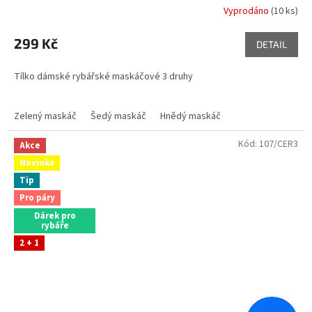
Vyprodáno
(10 ks)
299 Kč
DETAIL
Tílko dámské rybářské maskáčové 3 druhy
Zelený maskáč
Šedý maskáč
Hnědý maskáč
Kód:
107/CER3
Akce
Novinka
Tip
Pro páry
Dárek pro
rybáře
2 + 1