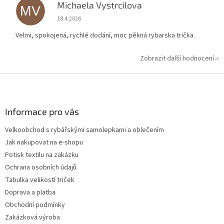
Michaela Vystrcilova
MV
Hodnocení obchodu je 5 z 5 hvězdiček.
18.4.2026
Velmi, spokojená, rychlé dodání, moc pěkná rybarska trička.
Zobrazit další hodnocení
Z
á
p
a
Informace pro vás
t
Velkoobchod s rybářskými samolepkami a oblečením
í
Jak nakupovat na e-shopu
Potisk textilu na zakázku
Ochrana osobních údajů
Tabulka velikostí triček
Doprava a platba
Obchodní podmínky
Zakázková výroba