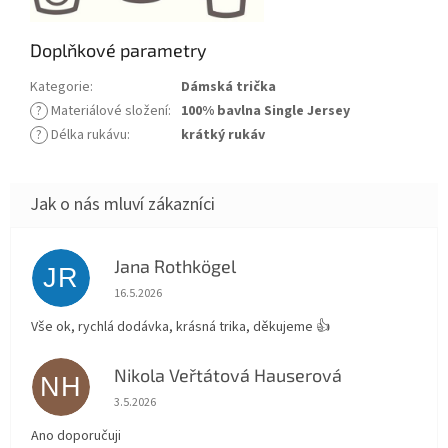
Doplňkové parametry
Kategorie
:
Dámská trička
?
Materiálové složení
:
100% bavlna Single Jersey
?
Délka rukávu
:
krátký rukáv
Jana Rothkögel
JR
Hodnocení obchodu je 5 z 5 hvězdiček.
16.5.2026
Vše ok, rychlá dodávka, krásná trika, děkujeme 👍
Nikola Veřtátová Hauserová
NH
Hodnocení obchodu je 5 z 5 hvězdiček.
3.5.2026
Ano doporučuji