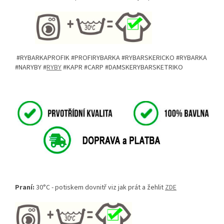
#RYBARKAPROFIK #PROFIRYBARKA #RYBARSKERICKO #RYBARKA
#NARYBY #
RYBY
#KAPR #CARP #DAMSKERYBARSKETRIKO
Praní:
30°C - potiskem dovnitř viz jak prát a žehlit
ZDE