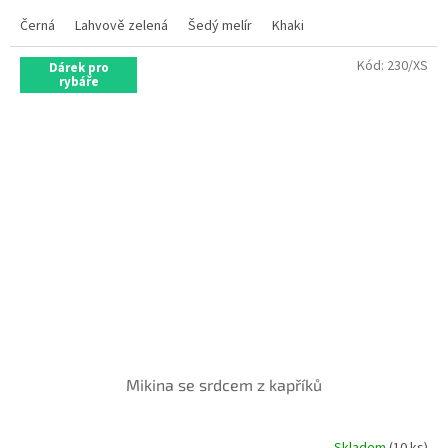
Černá
Lahvově zelená
Šedý melír
Khaki
Kód:
230/XS
Dárek pro
rybáře
Mikina se srdcem z kapříků
Skladem
(10 ks)