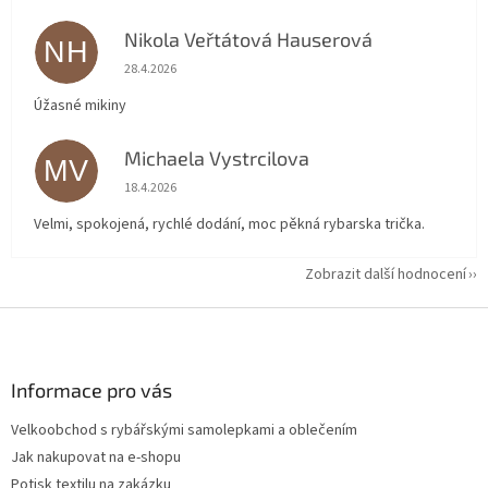
Nikola Veřtátová Hauserová
NH
Hodnocení obchodu je 5 z 5 hvězdiček.
28.4.2026
Úžasné mikiny
Michaela Vystrcilova
MV
Hodnocení obchodu je 5 z 5 hvězdiček.
18.4.2026
Velmi, spokojená, rychlé dodání, moc pěkná rybarska trička.
Zobrazit další hodnocení
Z
á
p
a
Informace pro vás
t
Velkoobchod s rybářskými samolepkami a oblečením
í
Jak nakupovat na e-shopu
Potisk textilu na zakázku