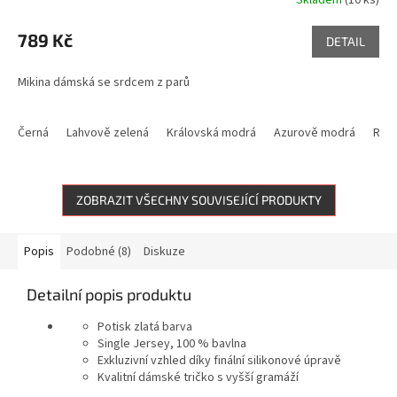
Průměrné
hodnocení
produktu
789 Kč
DETAIL
je
5,0
Mikina dámská se srdcem z parů
z
5
hvězdiček.
Černá
Lahvově zelená
Královská modrá
Azurově modrá
Růž
ZOBRAZIT VŠECHNY SOUVISEJÍCÍ PRODUKTY
Popis
Podobné (8)
Diskuze
Detailní popis produktu
Potisk zlatá barva
Single Jersey, 100 % bavlna
Exkluzivní vzhled díky finální silikonové úpravě
Kvalitní dámské tričko s vyšší gramáží