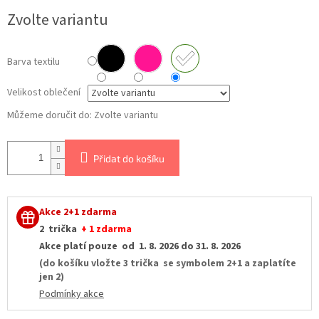
Měrná
Zvolte variantu
cena:
Barva textilu
Velikost oblečení
Můžeme doručit do:
Zvolte variantu
Přidat do košíku
Akce 2+1 zdarma
2 trička
+ 1 zdarma
Akce platí pouze od 1. 8. 2026 do 31. 8. 2026
(do košíku vložte 3 trička se symbolem 2+1 a zaplatíte
jen 2)
Podmínky akce