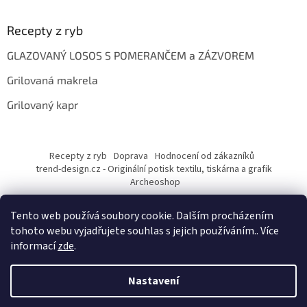
Recepty z ryb
GLAZOVANÝ LOSOS S POMERANČEM a ZÁZVOREM
Grilovaná makrela
Grilovaný kapr
Recepty z ryb
Doprava
Hodnocení od zákazníků
trend-design.cz - Originální potisk textilu, tiskárna a grafik
Archeoshop
Tento web používá soubory cookie. Dalším procházením
tohoto webu vyjadřujete souhlas s jejich používáním.. Více
informací
zde
.
Nastavení
Vytvořil Shoptet