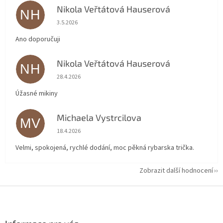
Nikola Veřtátová Hauserová
NH
Hodnocení obchodu je 5 z 5 hvězdiček.
3.5.2026
Ano doporučuji
Nikola Veřtátová Hauserová
NH
Hodnocení obchodu je 5 z 5 hvězdiček.
28.4.2026
Úžasné mikiny
Michaela Vystrcilova
MV
Hodnocení obchodu je 5 z 5 hvězdiček.
18.4.2026
Velmi, spokojená, rychlé dodání, moc pěkná rybarska trička.
Zobrazit další hodnocení
Z
á
p