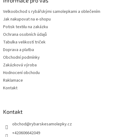
a
Informace pro vás
t
Velkoobchod s rybářskými samolepkami a oblečením
í
Jak nakupovat na e-shopu
Potisk textilu na zakázku
Ochrana osobních údajů
Tabulka velikostí triček
Doprava a platba
Obchodní podmínky
Zakázková výroba
Hodnocení obchodu
Raklamace
Kontakt
Kontakt
obchod
@
rybarskesamolepky.cz
+420606642049