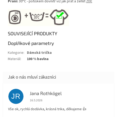
Praní:
30°C - potiskem dovnitř viz jak prát a žehlit
ZDE
SOUVISEJÍCÍ PRODUKTY
Doplňkové parametry
Kategorie
:
Dámská trička
Materiál
:
100 % bavlna
Jana Rothkögel
JR
Hodnocení obchodu je 5 z 5 hvězdiček.
16.5.2026
Vše ok, rychlá dodávka, krásná trika, děkujeme 👍