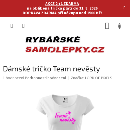
Přejít
AKCE 2 +1 ZDARMA
na
na oblíbená trička platí do 31. 8. 2026
DOPRAVA ZDARMA při nákupu nad 1500 Kč!
obsah
NÁKUP
KOŠÍK
Dámské tričko Team nevěsty
Průměrné
1 hodnocení
Podrobnosti hodnocení
Značka:
LORD OF PIXELS
hodnocení
produktu
je
5,0
z
5
hvězdiček.