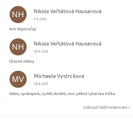
Nikola Veřtátová Hauserová
NH
Hodnocení obchodu je 5 z 5 hvězdiček.
3.5.2026
Ano doporučuji
Nikola Veřtátová Hauserová
NH
Hodnocení obchodu je 5 z 5 hvězdiček.
28.4.2026
Úžasné mikiny
Michaela Vystrcilova
MV
Hodnocení obchodu je 5 z 5 hvězdiček.
18.4.2026
Velmi, spokojená, rychlé dodání, moc pěkná rybarska trička.
Zobrazit další hodnocení
Z
á
p