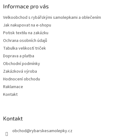
a
Informace pro vás
t
Velkoobchod s rybářskými samolepkami a oblečením
í
Jak nakupovat na e-shopu
Potisk textilu na zakázku
Ochrana osobních údajů
Tabulka velikostí triček
Doprava a platba
Obchodní podmínky
Zakázková výroba
Hodnocení obchodu
Raklamace
Kontakt
Kontakt
obchod
@
rybarskesamolepky.cz