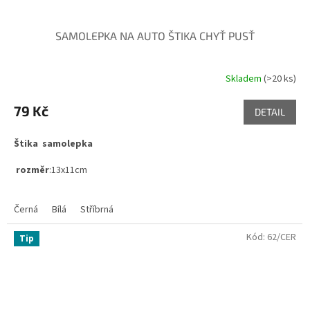
SAMOLEPKA NA AUTO ŠTIKA CHYŤ PUSŤ
Skladem
(>20 ks)
Průměrné
hodnocení
produktu
79 Kč
DETAIL
je
5,0
Štika samolepka
z
5
rozměr
:13x11cm
hvězdiček.
Černá
Bílá
Stříbrná
Kód:
62/CER
Tip