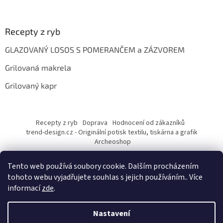
Recepty z ryb
GLAZOVANÝ LOSOS S POMERANČEM a ZÁZVOREM
Grilovaná makrela
Grilovaný kapr
Recepty z ryb
Doprava
Hodnocení od zákazníků
trend-design.cz - Originální potisk textilu, tiskárna a grafik
Archeoshop
Tento web používá soubory cookie. Dalším procházením
tohoto webu vyjadřujete souhlas s jejich používáním.. Více
informací
zde
.
Nastavení
Vytvořil Shoptet