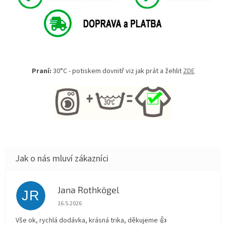
Praní:
30°C - potiskem dovnitř viz jak prát a žehlit
ZDE
Jana Rothkögel
JR
Hodnocení obchodu je 5 z 5 hvězdiček.
16.5.2026
Vše ok, rychlá dodávka, krásná trika, děkujeme 👍