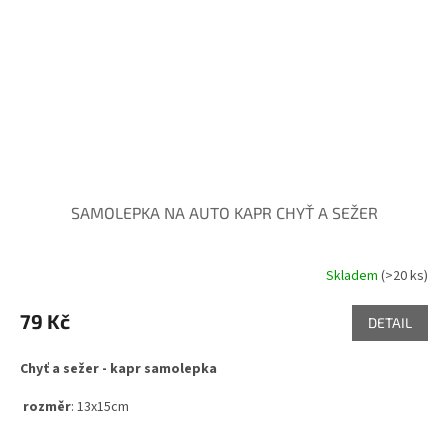
SAMOLEPKA NA AUTO KAPR CHYŤ A SEŽER
Skladem
(>20 ks)
Průměrné
hodnocení
produktu
79 Kč
DETAIL
je
5,0
Chyť a sežer - kapr samolepka
z
5
rozměr
: 13x15cm
hvězdiček.