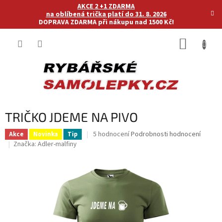
Přejít
AKCE 2 +1 ZDARMA
na
na oblíbená trička platí do 31. 8. 2026
DOPRAVA ZDARMA při nákupu nad 1500 Kč!
obsah
NÁKUP
KOŠÍK
TRIČKO JDEME NA PIVO
Průměrné
5 hodnocení
Podrobnosti hodnocení
Akce
Novinka
Tip
hodnocení
Značka:
Adler-malfiny
produktu
je
5,0
z
5
hvězdiček.