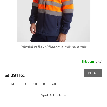
Pánská reflexní fleecová mikina Altair
Skladem
(1 ks)
DETAIL
891 Kč
od
S
M
L
XL
XXL
3XL
4XL
2
položek celkem
O
v
l