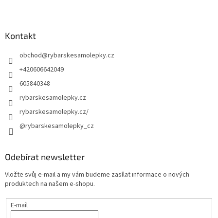
Kontakt
obchod
@
rybarskesamolepky.cz
+420606642049
605840348
rybarskesamolepky.cz
rybarskesamolepky.cz/
@rybarskesamolepky_cz
Odebírat newsletter
Vložte svůj e-mail a my vám budeme zasílat informace o nových
produktech na našem e-shopu.
E-mail