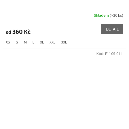
Skladem
(>20 ks)
DETAIL
360 Kč
od
XS
S
M
L
XL
XXL
3XL
Kód:
E1109-01-L