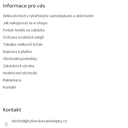
v
a
Informace pro vás
k
t
y
Velkoobchod s rybářskými samolepkami a oblečením
í
v
Jak nakupovat na e-shopu
ý
p
Potisk textilu na zakázku
i
Ochrana osobních údajů
s
Tabulka velikostí triček
u
Doprava a platba
Obchodní podmínky
Zakázková výroba
Hodnocení obchodu
Raklamace
Kontakt
Kontakt
obchod
@
rybarskesamolepky.cz