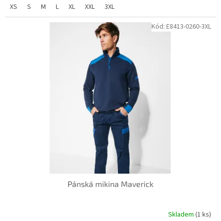
XS
S
M
L
XL
XXL
3XL
Kód:
E8413-0260-3XL
Pánská mikina Maverick
Skladem
(1 ks)