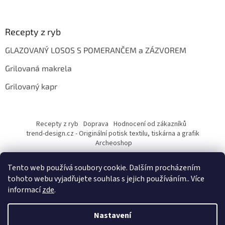
Recepty z ryb
GLAZOVANÝ LOSOS S POMERANČEM a ZÁZVOREM
Grilovaná makrela
Grilovaný kapr
Recepty z ryb
Doprava
Hodnocení od zákazníků
trend-design.cz - Originální potisk textilu, tiskárna a grafik
Archeoshop
Tento web používá soubory cookie. Dalším procházením
tohoto webu vyjadřujete souhlas s jejich používáním.. Více
informací
zde
.
Nastavení
Vytvořil Shoptet