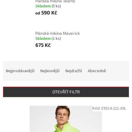
Pánská mikina Teleno
Skladem
(5 ks)
590 Kč
od
Pánská mikina Maverick
Skladem
(1 ks)
675 Kč
Ř
a
Nejprodávanější
Nejlevnější
Nejdražší
Abecedně
z
e
n
OTEVŘÍT FILTR
í
p
V
Kód:
E9314-221-XXL
r
ý
o
p
d
i
u
s