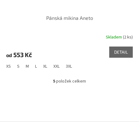
Pánská mikina Aneto
Skladem
(2 ks)
DETAIL
553 Kč
od
XS
S
M
L
XL
XXL
3XL
5
položek celkem
O
v
l
á
d
a
c
Z
í
p
á
r
p