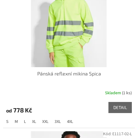
k
p
t
r
ů
o
d
u
k
t
ů
Pánská reflexní mikina Spica
Skladem
(1 ks)
DETAIL
778 Kč
od
S
M
L
XL
XXL
3XL
4XL
Kód:
E1117-02-L