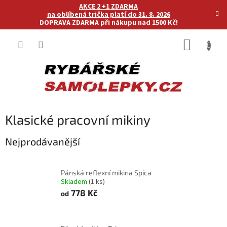
Přejít
AKCE 2 +1 ZDARMA
na
na oblíbená trička platí do 31. 8. 2026
DOPRAVA ZDARMA při nákupu nad 1500 Kč!
obsah
NÁKUP
KOŠÍK
Klasické pracovní mikiny
Nejprodávanější
Pánská reflexní mikina Spica
Skladem
(1 ks)
778 Kč
od