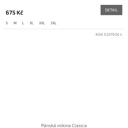
DETAIL
675 Kč
S
M
L
XL
XXL
3XL
Kód:
E1070-01-L
Pánská mikina Clasica