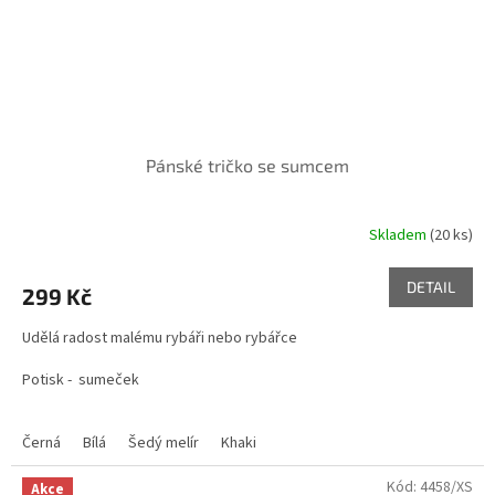
Pánské tričko se sumcem
Skladem
(20 ks)
DETAIL
299 Kč
Udělá radost malému rybáři nebo rybářce
Potisk - sumeček
Černá
Bílá
Šedý melír
Khaki
Kód:
4458/XS
Akce