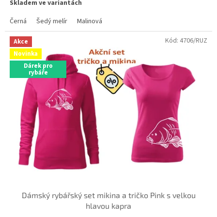
Skladem ve variantách
Černá
Šedý melír
Malinová
Kód:
4706/RUZ
Akce
Novinka
Dárek pro
rybáře
Dámský rybářský set mikina a tričko Pink s velkou
hlavou kapra