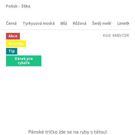
Potisk - štika
Černá
Tyrkysová modrá
Bílá
Růžová
Šedý melír
Limetkov
Kód:
4440/CER
Akce
Novinka
Tip
Dárek pro
rybáře
Pánské tričko Jde se na ryby s tátou!