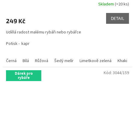
Skladem
(>20 ks)
DETAIL
249 Kč
Udělá radost malému rybáři nebo rybářce
Potisk - kapr
Černá
Bílá
Růžová
Šedý melír
Limetkově zelená
Khaki
Kód:
3044/159
Dárek pro
rybáře