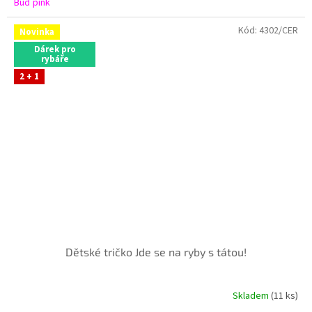
Buď pink
Kód:
4302/CER
Novinka
Dárek pro
rybáře
2 + 1
Dětské tričko Jde se na ryby s tátou!
Skladem
(11 ks)
Průměrné
hodnocení