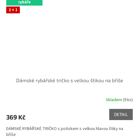
rybáře
2 + 1
Dámské rybářské tričko s velkou štikou na břiše
Skladem
(9 ks)
Průměrné
hodnocení
produktu
DETAIL
369 Kč
je
5,0
DÁMSKÉ RYBÁŘSKÉ TRIČKO s potiskem s velkou hlavou štiky na
z
břiše
5