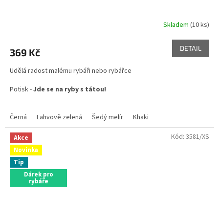
Skladem
(10 ks)
Průměrné
hodnocení
produktu
DETAIL
369 Kč
je
5,0
Udělá radost malému rybáři nebo rybářce
z
5
Potisk -
Jde se na ryby s tátou!
hvězdiček.
Černá
Lahvově zelená
Šedý melír
Khaki
Kód:
3581/XS
Akce
Novinka
Tip
Dárek pro
rybáře