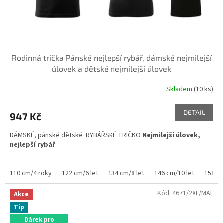
Rodinná trička Pánské nejlepší rybář, dámské nejmilejší
úlovek a dětské nejmilejší úlovek
Skladem
(10 ks)
Průměrné
hodnocení
produktu
DETAIL
947 Kč
je
5,0
DÁMSKÉ, pánské dětské RYBÁŘSKÉ TRIČKO
Nejmilejší úlovek,
z
nejlepší rybář
5
hvězdiček.
110 cm/4 roky
122 cm/6 let
134 cm/8 let
146 cm/10 let
158 cm
Kód:
4671/2XL/MAL
Akce
Tip
Dárek pro