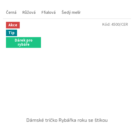
Černá
Růžová
Ffialová
Šedý melír
Kód:
4500/CER
Akce
Tip
Dárek pro
rybáře
Dámské tričko Rybářka roku se štikou