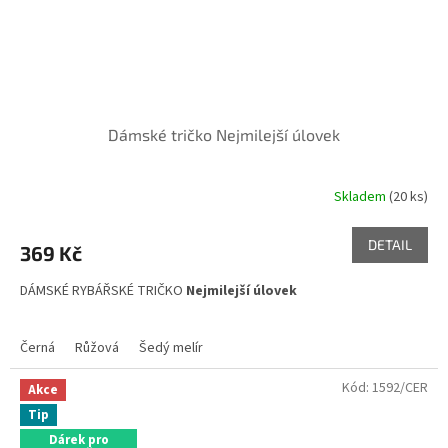
Dámské tričko Nejmilejší úlovek
Skladem
(20 ks)
DETAIL
369 Kč
DÁMSKÉ RYBÁŘSKÉ TRIČKO
Nejmilejší úlovek
Černá
Růžová
Šedý melír
Kód:
1592/CER
Akce
Tip
Dárek pro