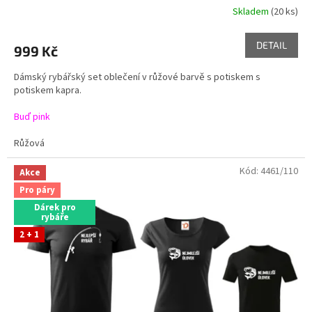
Skladem
(20 ks)
DETAIL
999 Kč
Dámský rybářský set oblečení v růžové barvě s potiskem s
potiskem kapra.
Buď pink
Růžová
Kód:
4461/110
Akce
Pro páry
Dárek pro
rybáře
2 + 1