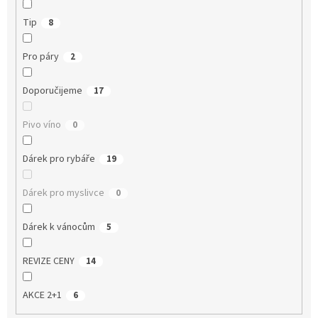
Tip
8
Pro páry
2
Doporučijeme
17
Pivo víno
0
Dárek pro rybáře
19
Dárek pro myslivce
0
Dárek k vánocům
5
REVIZE CENY
14
AKCE 2+1
6