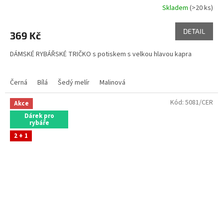
Skladem
(>20 ks)
DETAIL
369 Kč
DÁMSKÉ RYBÁŘSKÉ TRIČKO s potiskem s velkou hlavou kapra
Černá
Bílá
Šedý melír
Malinová
Kód:
5081/CER
Akce
Dárek pro
rybáře
2 + 1