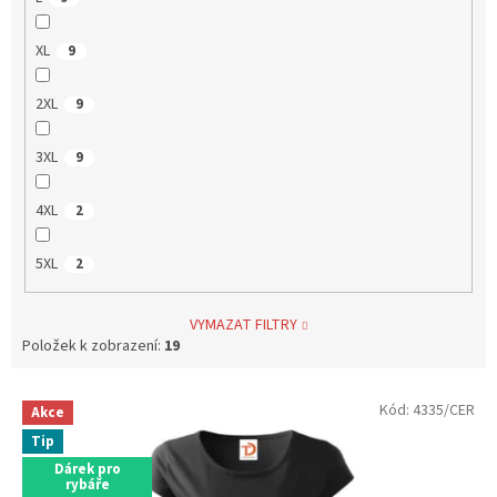
XL
9
2XL
9
3XL
9
4XL
2
5XL
2
VYMAZAT FILTRY
Položek k zobrazení:
19
V
Kód:
4335/CER
Akce
ý
Tip
p
Dárek pro
i
rybáře