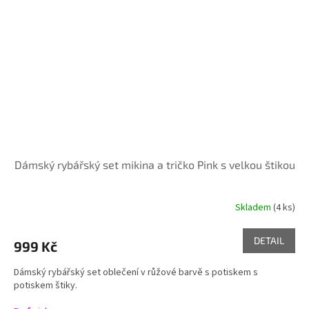
Dámský rybářský set mikina a tričko Pink s velkou štikou
Skladem
(4 ks)
Průměrné
hodnocení
produktu
DETAIL
999 Kč
je
5,0
Dámský rybářský set oblečení v růžové barvě s potiskem s
z
potiskem štiky.
5
hvězdiček.