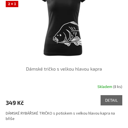
s
2 + 1
p
r
o
d
u
k
t
ů
Dámské tričko s velkou hlavou kapra
Skladem
(8 ks)
Průměrné
hodnocení
produktu
DETAIL
349 Kč
je
5,0
DÁMSKÉ RYBÁŘSKÉ TRIČKO s potiskem s velkou hlavou kapra na
z
břiše
5
hvězdiček.