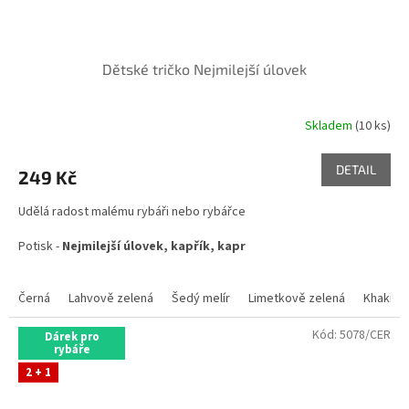
Dětské tričko Nejmilejší úlovek
Skladem
(10 ks)
DETAIL
249 Kč
Udělá radost malému rybáři nebo rybářce
Potisk -
Nejmilejší úlovek, kapřík, kapr
Černá
Lahvově zelená
Šedý melír
Limetkově zelená
Khaki
Kód:
5078/CER
Dárek pro
rybáře
2 + 1