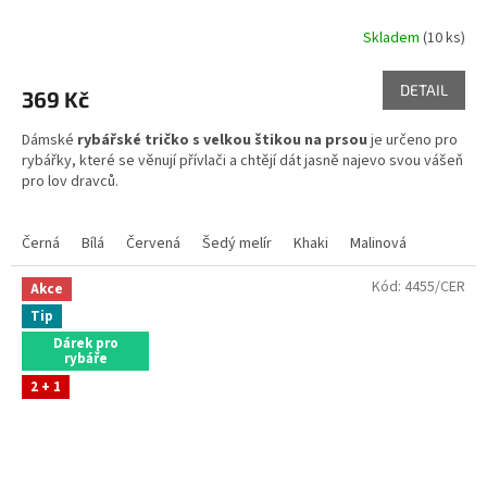
Skladem
(10 ks)
DETAIL
369 Kč
Dámské
rybářské tričko s velkou štikou na prsou
je určeno pro
rybářky, které se věnují přívlači a chtějí dát jasně najevo svou vášeň
pro lov dravců.
Skladem ve variantách
Černá
Bílá
Červená
Šedý melír
Khaki
Malinová
Kód:
4455/CER
Akce
Tip
Dárek pro
rybáře
2 + 1