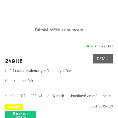
Dětské tričko se sumcem
Skladem
(>20 ks)
Průměrné
hodnocení
produktu
DETAIL
249 Kč
je
5,0
Udělá radost malému rybáři nebo rybářce
z
5
Potisk - sumeček
hvězdiček.
Černá
Bílá
Růžová
Šedý melír
Limetkově zelená
Khaki
Kód:
3035/110
Novinka
Dárek pro
rybáře