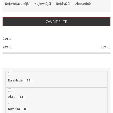
a
Nejprodávanější
Nejlevnější
Nejdražší
Abecedně
z
e
n
ZAVŘÍT FILTR
í
p
r
Cena
o
d
249
Kč
999
Kč
u
k
t
ů
Na skladě
19
Akce
13
Novinka
8