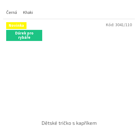
Černá
Khaki
Skladem ve variantách
Kód:
3041/110
Novinka
Dárek pro
rybáře
Dětské tričko s kapříkem