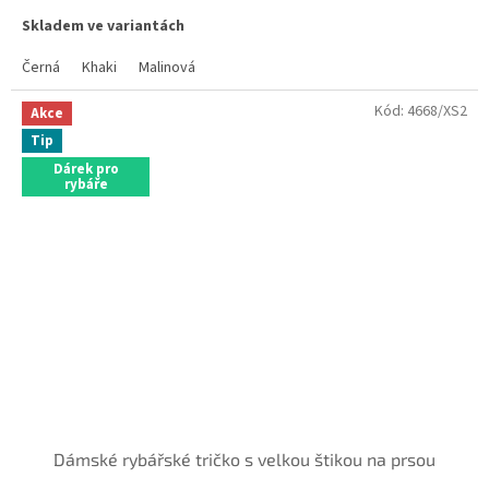
hvězdiček.
Skladem ve variantách
Černá
Khaki
Malinová
Kód:
4668/XS2
Akce
Tip
Dárek pro
rybáře
Dámské rybářské tričko s velkou štikou na prsou