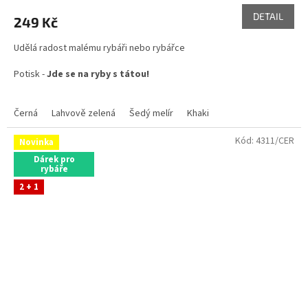
produktu
DETAIL
249 Kč
je
5,0
Udělá radost malému rybáři nebo rybářce
z
5
Potisk -
Jde se na ryby s tátou!
hvězdiček.
Černá
Lahvově zelená
Šedý melír
Khaki
Kód:
4311/CER
Novinka
Dárek pro
rybáře
2 + 1