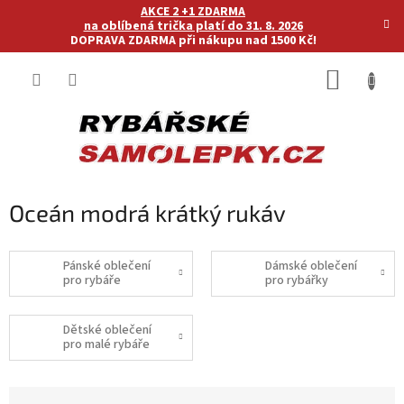
Přejít
AKCE 2 +1 ZDARMA
na
na oblíbená trička platí do 31. 8. 2026
DOPRAVA ZDARMA při nákupu nad 1500 Kč!
obsah
NÁKUP
KOŠÍK
Oceán modrá krátký rukáv
Pánské oblečení
Dámské oblečení
pro rybáře
pro rybářky
Dětské oblečení
pro malé rybáře
Ř