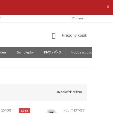
VAT NA E-SHOPU
POTISK TEXTILU NA ZAKÁZKU
Přihlášení
OCHRANA OSOBNÍC
NÁKUPNÍ
Prázdný košík
KOŠÍK
čení
Samolepky
PIVO / VÍNO
Hobby a povolání
Obl
16
položek celkem
:
2640014
Kód:
T23T037
Akce