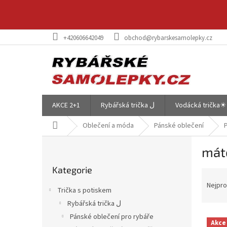
Přejít
na
obsah
+420606642049
obchod@rybarskesamolepky.cz
AKCE 2+1
Rybářská trička ل
Vodácká trička☀
Domů
Oblečení a móda
Pánské oblečení
P
mát
o
Přeskočit
s
Kategorie
kategorie
Ř
t
a
r
Nejpro
Trička s potiskem
z
a
Rybářská trička ل
e
n
V
n
Pánské oblečení pro rybáře
n
Akce