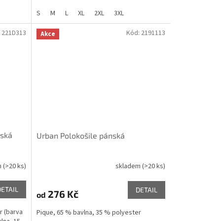
hvězdiček.
S
M
L
XL
2XL
3XL
:
221D313
Kód:
2191113
Akce
nská
Urban Polokošile pánská
m
(>20 ks)
skladem
(>20 ks)
DETAIL
DETAIL
276 Kč
od
r (barva
Pique, 65 % bavlna, 35 % polyester