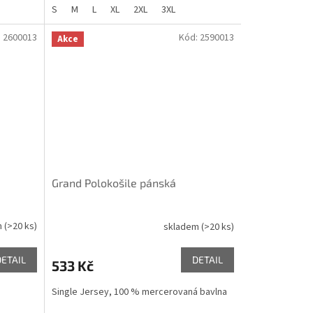
S
M
L
XL
2XL
3XL
:
2600013
Kód:
2590013
Akce
Grand Polokošile pánská
m
(>20 ks)
skladem
(>20 ks)
Průměrné
hodnocení
produktu
DETAIL
DETAIL
533 Kč
je
5,0
Single Jersey, 100 % mercerovaná bavlna
z
5