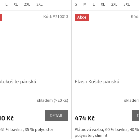
L
XL
2XL
3XL
S
M
L
XL
2XL
3XL
Kód:
P210013
Kód
Akce
olokošile pánská
Flash Košile pánská
skladem
(>20 ks)
sklade
DETAIL
10 Kč
474 Kč
 65 % bavlna, 35 % polyester
Plátnová vazba, 60 % bavlna, 40 %
polyester, slim fit