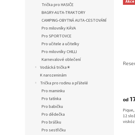
Akce
Trička pro HASIČE
BAGRY-AUTA-TRAKTORY
CAMPING-OBYTNÁ AUTA-CESTOVÁNÍ
Pro milovníky KÁVA
Pro SPORTOVCE
Pro učitele a učitelky
Pro milovníky CHILLI
Karnevalové oblečení
Reser
Vodácká trička☀
K narozeninám
Průmě
Trička pro rodinu a přátelé
hodno
Pro maminku
produ
17
Pro tatínka
od
je
5,0
Pro babičku
Pique,
z
Pro dědečka
12 slo
5
viskóz
Pro brášku
hvězdi
Pro sestřičku