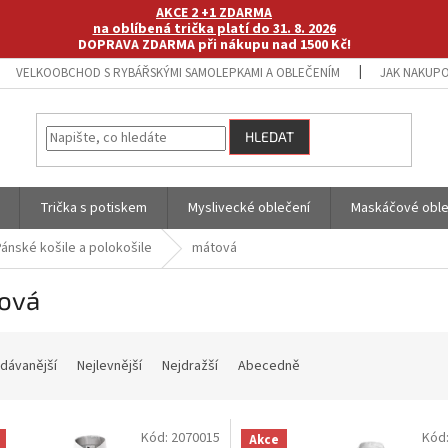
AKCE 2 +1 ZDARMA
na oblíbená trička platí do 31. 8. 2026
DOPRAVA ZDARMA při nákupu nad 1500 Kč!
VELKOOBCHOD S RYBÁŘSKÝMI SAMOLEPKAMI A OBLEČENÍM
JAK NAKUPO
HLEDAT
Trička s potiskem
Myslivecké oblečení
Maskáčové oble
Pánské košile a polokošile
mátová
ová
dávanější
Nejlevnější
Nejdražší
Abecedně
Kód:
2070015
Kód
Akce