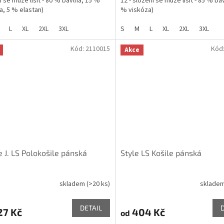
í se může lišit - 80 % bavlna, 15 %
12 - složení se může lišit - 85 % ba
a, 5 % elastan)
% viskóza)
L
XL
2XL
3XL
S
M
L
XL
2XL
3XL
Kód:
2110015
Kód
Akce
e J. LS Polokošile pánská
Style LS Košile pánská
skladem
(>20 ks)
sklade
DETAIL
27 Kč
404 Kč
od