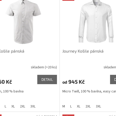
Košile pánská
Journey Košile pánská
skladem
(>20 ks)
sklade
DETAIL
60 Kč
945 Kč
od
n, 100 % bavlna
Micro Twill, 100 % bavlna, easy ca
L
XL
2XL
3XL
M
L
XL
2XL
3XL