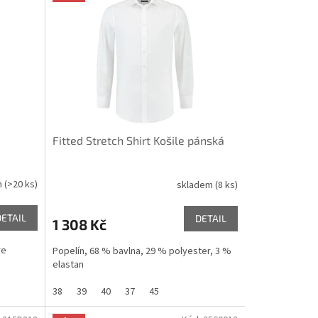
Fitted Stretch Shirt Košile pánská
m
(>20 ks)
skladem
(8 ks)
DETAIL
DETAIL
1 308 Kč
re
Popelín, 68 % bavlna, 29 % polyester, 3 %
elastan
38
39
40
37
45