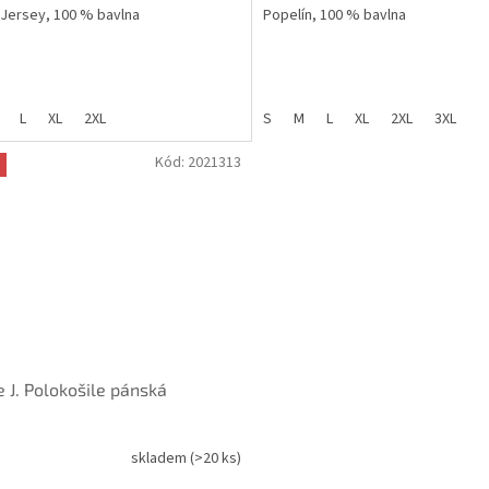
 Jersey, 100 % bavlna
Popelín, 100 % bavlna
L
XL
2XL
S
M
L
XL
2XL
3XL
Kód:
2021313
e J. Polokošile pánská
skladem
(>20 ks)