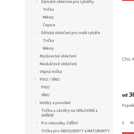
ý
í
í
Dámské oblečení pro rybářky
p
p
p
Trička
i
r
a
Mikiny
s
o
n
Čepice
p
d
e
Dětské oblečení pro malé rybáře
r
u
l
o
k
Trička
d
t
Mikiny
u
ů
Myslivecké oblečení
Chic 
k
Maskáčové oblečení
t
Vtipná trička
ů
PIVO / VÍNO
PIVO
3
od
VÍNO
Hobby a povolání
Popelí
Trička a zástěry na GRILOVÁNÍ a
VAŘENÍ
S
M
Pro milovníky ZVÍŘAT
Trička pro ABSOLVENTY a MATURANTY