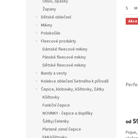
Obuv, opasky
S
M
Župany
Dětské oblečení
Akce
Mikiny
Polokošile
Fleecové produkty
Dámské fleecové mikiny
Pánské fleecové mikiny
Dětské fleecové mikiny
Bundy a vesty
Kolekce oblečení šetrného k přírodě
Perfe
Čepice, klobouky, kšiltovky, šátky
Kšiltovky
Funkční čepice
NOVINKY - čepice a doplňky
5
Šátky/čelenky
od
Pletené zimní čepice
Pique,
FAN kšiltovky