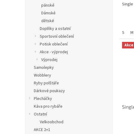
Single
pánské
Dámské
dětské
Doplňky a ostatní
S
M
Sportovní oblečení
Potisk oblečení
Akce
Akce - výprodej
Výprodej
Samolepky
Wobblery
Ryby polštáře
Dárkové poukazy
Plecháčky
Káva pro rybáře
Singl
Ostatní
Velkoobchod
AKCE 2+1