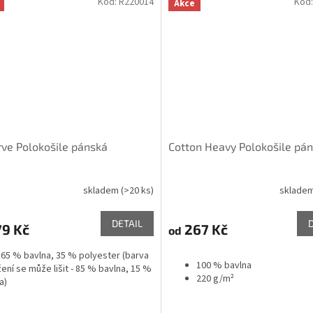
Kód:
R220014
Kód
Akce
ve Polokošile pánská
Cotton Heavy Polokošile pá
skladem
(>20 ks)
sklade
rné
cení
ktu
DETAIL
9 Kč
267 Kč
od
 65 % bavlna, 35 % polyester (barva
100 % bavlna
žení se může lišit - 85 % bavlna, 15 %
220 g/m²
a)
ček.