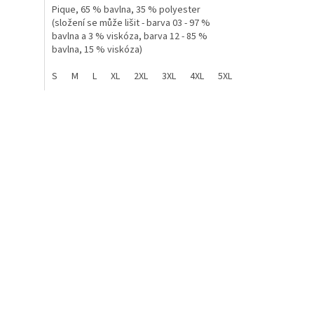
Pique, 65 % bavlna, 35 % polyester
(složení se může lišit - barva 03 - 97 %
bavlna a 3 % viskóza, barva 12 - 85 %
bavlna, 15 % viskóza)
S
M
L
XL
2XL
3XL
4XL
5XL