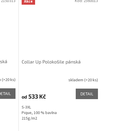
:
215D313
Kód:
2560013
Akce
nská
Collar Up Polokošile pánská
m
(>20 ks)
skladem
(>20 ks)
DETAIL
DETAIL
533 Kč
od
S-3XL
Pique, 100 % bavlna
215g/m2
Pánská
/
Dámská