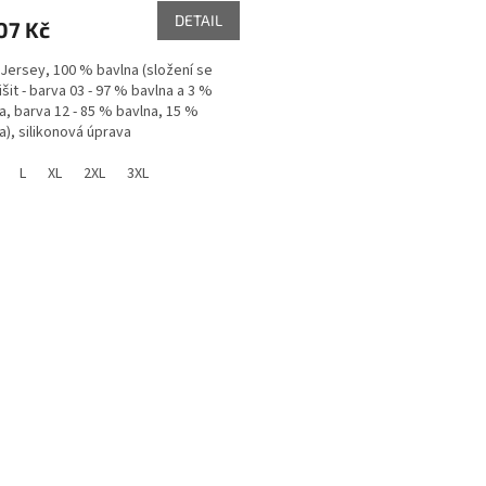
DETAIL
07 Kč
 Jersey, 100 % bavlna (složení se
išit - barva 03 - 97 % bavlna a 3 %
a, barva 12 - 85 % bavlna, 15 %
a), silikonová úprava
L
XL
2XL
3XL
O
v
l
á
d
a
c
í
p
r
v
k
y