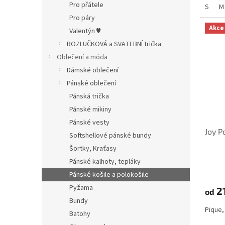
Pro přátele
S
M
Pro páry
Akce
Valentýn ♥
ROZLUČKOVÁ a SVATEBNÍ trička
Oblečení a móda
Dámské oblečení
Pánské oblečení
Pánská trička
Pánské mikiny
Pánské vesty
Joy P
Softshellové pánské bundy
Šortky, Kraťasy
Pánské kalhoty, tepláky
Pánské košile a polokošile
Pyžama
2
od
Bundy
Pique,
Batohy