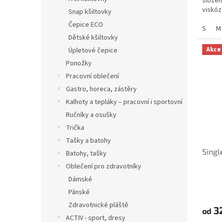
složen
viskóz
Snap kšiltovky
Čepice ECO
S
M
Dětské kšiltovky
Akce
Úpletové čepice
Ponožky
Pracovní oblečení
Gastro, horeca, zástěry
Kalhoty a tepláky – pracovní i sportovní
Ručníky a osušky
Trička
Tašky a batohy
Singl
Batohy, tašky
Oblečení pro zdravotníky
Dámské
Pánské
Zdravotnické pláště
3
od
ACTIV - sport, dresy