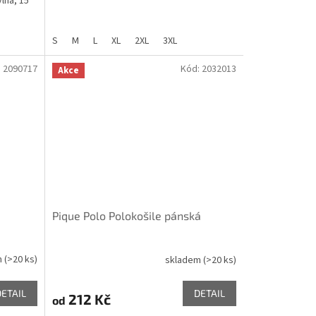
vlna, 15
S
M
L
XL
2XL
3XL
:
2090717
Kód:
2032013
Akce
Pique Polo Polokošile pánská
m
(>20 ks)
skladem
(>20 ks)
DETAIL
DETAIL
212 Kč
od