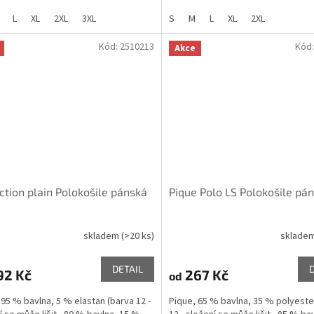
L
XL
2XL
3XL
S
M
L
XL
2XL
Kód:
2510213
Kód
Akce
ction plain Polokošile pánská
Pique Polo LS Polokošile pá
skladem
(>20 ks)
sklade
DETAIL
92 Kč
267 Kč
od
 95 % bavlna, 5 % elastan (barva 12 -
Pique, 65 % bavlna, 35 % polyeste