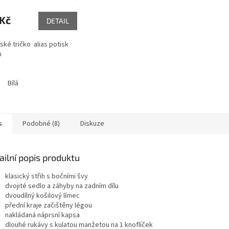
 Kč
DETAIL
ské tričko alias potisk
n
Bílá
s
Podobné (8)
Diskuze
ailní popis produktu
klasický střih s bočními švy
dvojité sedlo a záhyby na zadním dílu
dvoudílný košilový límec
přední kraje začištěny légou
nakládaná náprsní kapsa
dlouhé rukávy s kulatou manžetou na 1 knoflíček