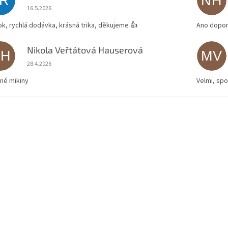
JR
NH
Hodnocení obchodu je 5 z 5 hvězdiček.
16.5.2026
ok, rychlá dodávka, krásná trika, děkujeme 👍
Ano dopor
Nikola Veřtátová Hauserová
NH
MV
Hodnocení obchodu je 5 z 5 hvězdiček.
28.4.2026
né mikiny
Velmi, spo