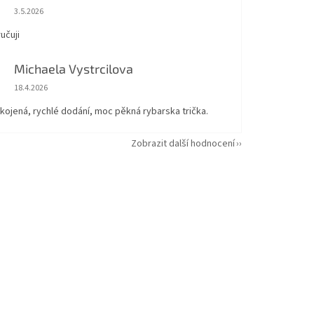
Hodnocení obchodu je 5 z 5 hvězdiček.
3.5.2026
učuji
Michaela Vystrcilova
Hodnocení obchodu je 5 z 5 hvězdiček.
18.4.2026
kojená, rychlé dodání, moc pěkná rybarska trička.
Zobrazit další hodnocení