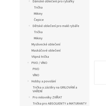
í
Dámské oblečení pro rybářky
p
Trička
a
Mikiny
n
Čepice
e
Dětské oblečení pro malé rybáře
l
Trička
Mikiny
Myslivecké oblečení
Maskáčové oblečení
Vtipná trička
PIVO / VÍNO
PIVO
VÍNO
Hobby a povolání
Trička a zástěry na GRILOVÁNÍ a
VAŘENÍ
Pro milovníky ZVÍŘAT
Trička pro ABSOLVENTY a MATURANTY