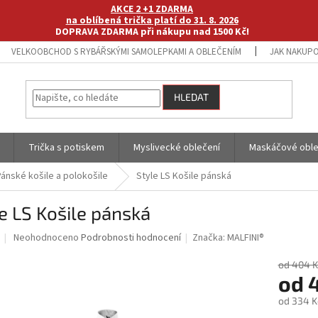
AKCE 2 +1 ZDARMA
na oblíbená trička platí do 31. 8. 2026
DOPRAVA ZDARMA při nákupu nad 1500 Kč!
VELKOOBCHOD S RYBÁŘSKÝMI SAMOLEPKAMI A OBLEČENÍM
JAK NAKUPO
HLEDAT
Trička s potiskem
Myslivecké oblečení
Maskáčové oble
Pánské košile a polokošile
Style LS Košile pánská
e LS Košile pánská
Průměrné
Neohodnoceno
Podrobnosti hodnocení
Značka:
MALFINI®
hodnocení
produktu
od 404 K
je
od
0,0
od
334 K
z
5