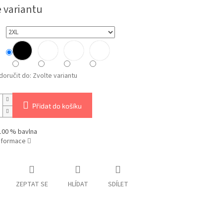
e variantu
oručit do:
Zvolte variantu
Přidat do košíku
100 % bavlna
informace
ZEPTAT SE
HLÍDAT
SDÍLET