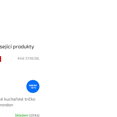
sející produkty
Kód:
5730/2XL
450 Kč
–16 %
é kuchařské tričko
 rondon
Skladem
(10 ks)