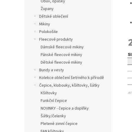
Obuv, opasky
Župany
Dětské oblečení
Mikiny
Polokošile
Fleecové produkty
Dámské fleecové mikiny
Pánské fleecové mikiny
Dětské fleecové mikiny
Bundy a vesty
Kolekce oblečení šetrného k přírodě
Čepice, klobouky, kšiltovky, šátky
Kšiltovky
Funkční čepice
NOVINKY - čepice a doplňky
Šátky/čelenky
Pletené zimní čepice
FAN kšiltovky