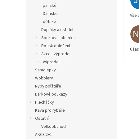
pánské
Dámské
Vše 
dětské
Doplňky a ostatní
Sportovní oblečení
Potisk oblečení
Úžas
Akce - výprodej
Výprodej
Samolepky
Wobblery
Ryby polštáře
Dárkové poukazy
Plecháčky
Káva pro rybáře
Ostatní
Velkoobchod
AKCE 2+1