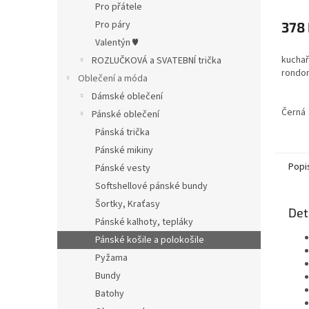
Pro přátele
Pro páry
378
Valentýn ♥
kuchař
ROZLUČKOVÁ a SVATEBNÍ trička
rondo
Oblečení a móda
Dámské oblečení
Černá
Pánské oblečení
Pánská trička
Pánské mikiny
Popi
Pánské vesty
Softshellové pánské bundy
Šortky, Kraťasy
Det
Pánské kalhoty, tepláky
Pánské košile a polokošile
Pyžama
Bundy
Batohy