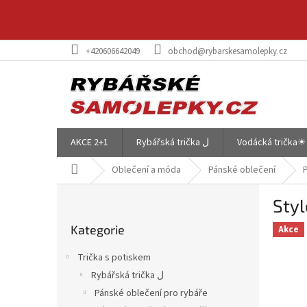
Přejít
na
obsah
+420606642049
obchod@rybarskesamolepky.cz
AKCE 2+1
Rybářská trička ل
Vodácká trička☀
Domů
Oblečení a móda
Pánské oblečení
P
Styl
o
Přeskočit
s
Kategorie
kategorie
Akce
t
r
Trička s potiskem
a
Rybářská trička ل
n
Pánské oblečení pro rybáře
n