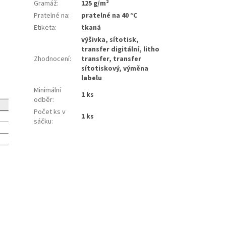
Gramáž
:
125 g/m²
Pratelné na
:
pratelné na 40 °C
Etiketa
:
tkaná
výšivka, sítotisk,
transfer digitální, litho
Zhodnocení
:
transfer, transfer
sítotiskový, výměna
labelu
Minimální
1 ks
odběr
:
Počet ks v
1 ks
sáčku
: