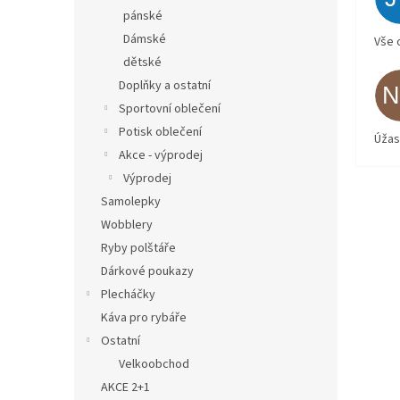
pánské
Dámské
Vše 
dětské
Doplňky a ostatní
Sportovní oblečení
Potisk oblečení
Úžas
Akce - výprodej
Výprodej
Samolepky
Wobblery
Ryby polštáře
Dárkové poukazy
Plecháčky
Káva pro rybáře
Ostatní
Velkoobchod
AKCE 2+1