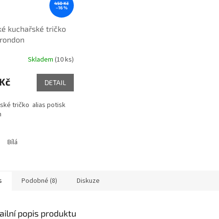
450 Kč
–16 %
é kuchařské tričko
 rondon
Skladem
(10 ks)
 Kč
DETAIL
ské tričko alias potisk
n
Bílá
s
Podobné (8)
Diskuze
ailní popis produktu