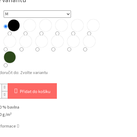
e variantu
oručit do:
Zvolte variantu
Přidat do košíku
0 % bavlna
0 g/m²
informace