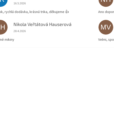
Hodnocení obchodu je 5 z 5 hvězdiček.
16.5.2026
ok, rychlá dodávka, krásná trika, děkujeme 👍
Ano dopor
Nikola Veřtátová Hauserová
NH
MV
Hodnocení obchodu je 5 z 5 hvězdiček.
28.4.2026
né mikiny
Velmi, spo