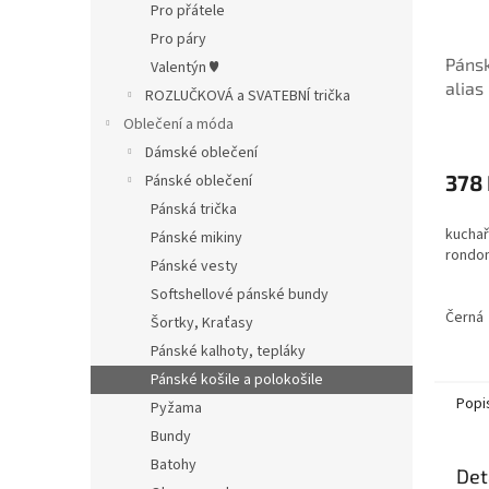
Pro přátele
Pro páry
Pánsk
Valentýn ♥
alias
ROZLUČKOVÁ a SVATEBNÍ trička
Oblečení a móda
Dámské oblečení
378
Pánské oblečení
Pánská trička
kuchař
Pánské mikiny
rondo
Pánské vesty
Softshellové pánské bundy
Černá
Šortky, Kraťasy
Pánské kalhoty, tepláky
Pánské košile a polokošile
Popi
Pyžama
Bundy
Batohy
Det