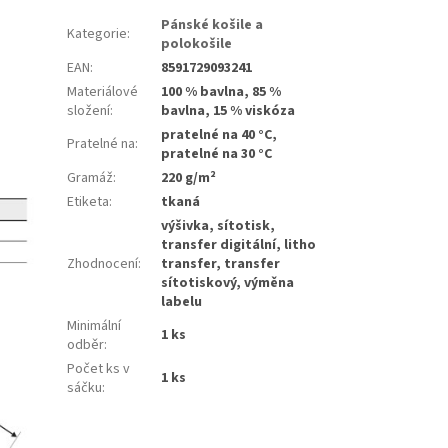
Pánské košile a
Kategorie
:
polokošile
EAN
:
8591729093241
Materiálové
100 % bavlna, 85 %
složení
:
bavlna, 15 % viskóza
pratelné na 40 °C,
Pratelné na
:
pratelné na 30 °C
Gramáž
:
220 g/m²
Etiketa
:
tkaná
výšivka, sítotisk,
transfer digitální, litho
Zhodnocení
:
transfer, transfer
sítotiskový, výměna
labelu
Minimální
1 ks
odběr
:
Počet ks v
1 ks
sáčku
: