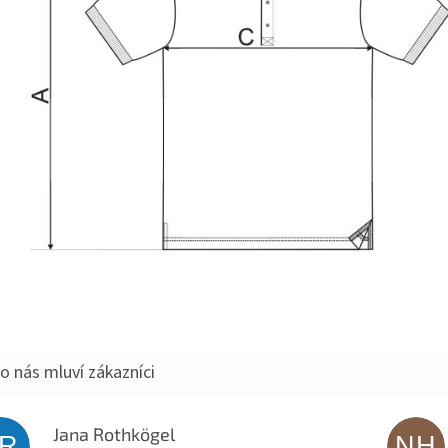
Jana Rothkögel
JR
NH