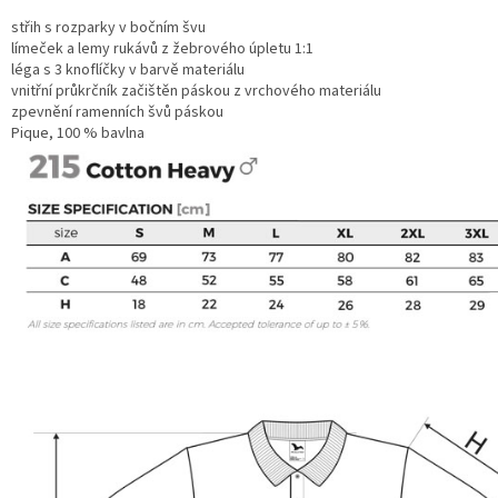
střih s rozparky v bočním švu
límeček a lemy rukávů z žebrového úpletu 1:1
léga s 3 knoflíčky v barvě materiálu
vnitřní průkrčník začištěn páskou z vrchového materiálu
zpevnění ramenních švů páskou
Pique, 100 % bavlna