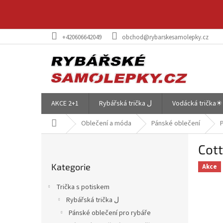
Přejít
na
obsah
+420606642049
obchod@rybarskesamolepky.cz
AKCE 2+1
Rybářská trička ل
Vodácká trička☀
Domů
Oblečení a móda
Pánské oblečení
P
Cot
o
Přeskočit
s
Kategorie
kategorie
Akce
t
r
Trička s potiskem
a
Rybářská trička ل
n
Pánské oblečení pro rybáře
n