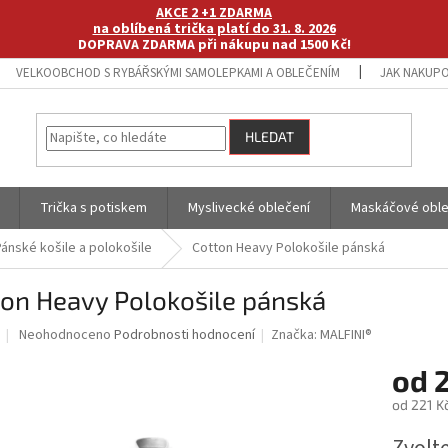
AKCE 2 +1 ZDARMA
na oblíbená trička platí do 31. 8. 2026
DOPRAVA ZDARMA při nákupu nad 1500 Kč!
VELKOOBCHOD S RYBÁŘSKÝMI SAMOLEPKAMI A OBLEČENÍM
JAK NAKUPO
HLEDAT
Trička s potiskem
Myslivecké oblečení
Maskáčové oble
Pánské košile a polokošile
Cotton Heavy Polokošile pánská
ton Heavy Polokošile pánská
Průměrné
Neohodnoceno
Podrobnosti hodnocení
Značka:
MALFINI®
hodnocení
produktu
od
je
od
221 K
0,0
z
Měrná
5