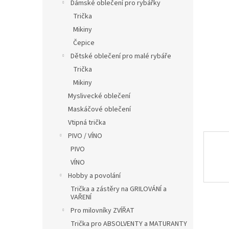
í
Dámské oblečení pro rybářky
p
Trička
a
Mikiny
n
Čepice
e
Dětské oblečení pro malé rybáře
l
Trička
Mikiny
Myslivecké oblečení
Maskáčové oblečení
Vtipná trička
PIVO / VÍNO
PIVO
VÍNO
Hobby a povolání
Trička a zástěry na GRILOVÁNÍ a
VAŘENÍ
Pro milovníky ZVÍŘAT
Trička pro ABSOLVENTY a MATURANTY