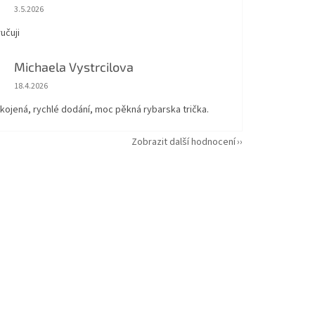
Hodnocení obchodu je 5 z 5 hvězdiček.
3.5.2026
učuji
Michaela Vystrcilova
Hodnocení obchodu je 5 z 5 hvězdiček.
18.4.2026
kojená, rychlé dodání, moc pěkná rybarska trička.
Zobrazit další hodnocení