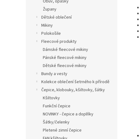
Obuv, opasky
Župany
Dětské oblečení
Mikiny
Polokošile
Fleecové produkty
Dámské fleecové mikiny
Pánské fleecové mikiny
Dětské fleecové mikiny
Bundy a vesty
Kolekce oblečení šetrného k přírodě
Čepice, klobouky, kšiltovky, šátky
Kšiltovky
Funkční čepice
NOVINKY - čepice a doplňky
Šátky/čelenky
Pletené zimní čepice
FAN kšiltovky