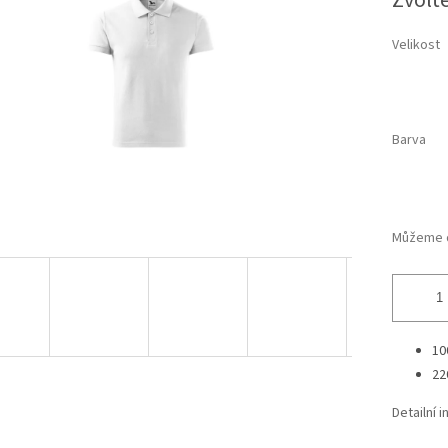
Zvolt
cena:
hvězdiček.
Velikost
Barva
Můžeme d
10
22
Detailní 