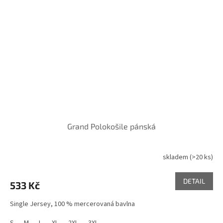
Grand Polokošile pánská
skladem
(>20 ks)
Průměrné
hodnocení
produktu
DETAIL
533 Kč
je
5,0
Single Jersey, 100 % mercerovaná bavlna
z
5
S
M
L
XL
2XL
3XL