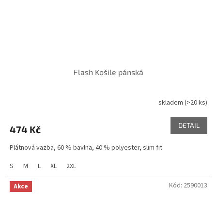
Flash Košile pánská
skladem
(>20 ks)
DETAIL
474 Kč
Plátnová vazba, 60 % bavlna, 40 % polyester, slim fit
S
M
L
XL
2XL
Kód:
2590013
Akce