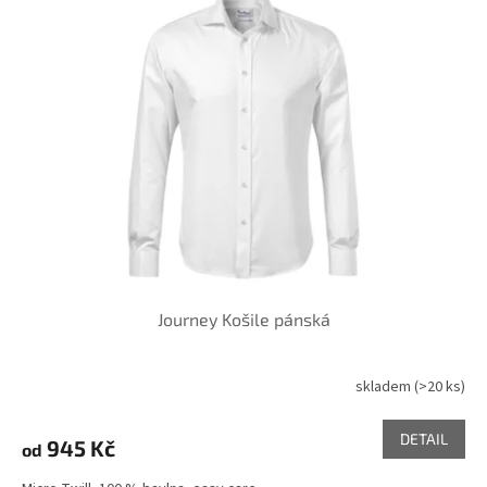
Journey Košile pánská
skladem
(>20 ks)
DETAIL
945 Kč
od