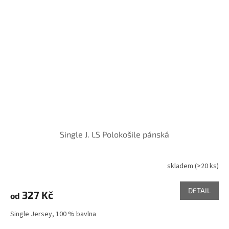
Single J. LS Polokošile pánská
skladem
(>20 ks)
DETAIL
327 Kč
od
Single Jersey, 100 % bavlna