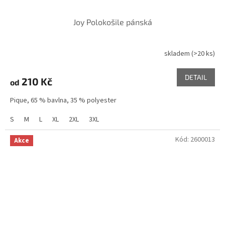
Joy Polokošile pánská
skladem
(>20 ks)
DETAIL
210 Kč
od
Pique, 65 % bavlna, 35 % polyester
S
M
L
XL
2XL
3XL
Kód:
2600013
Akce