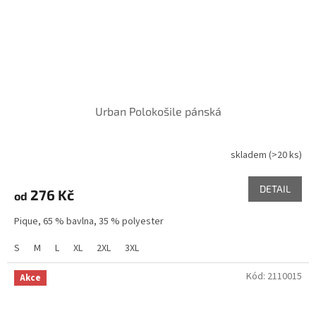
Urban Polokošile pánská
skladem
(>20 ks)
DETAIL
276 Kč
od
Pique, 65 % bavlna, 35 % polyester
S
M
L
XL
2XL
3XL
Kód:
2110015
Akce