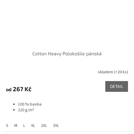
Cotton Heavy Polokošile pánská
skladem
(>20 ks)
DETAIL
267 Kč
od
100 % bavlna
220 g/m²
S
M
L
XL
2XL
3XL