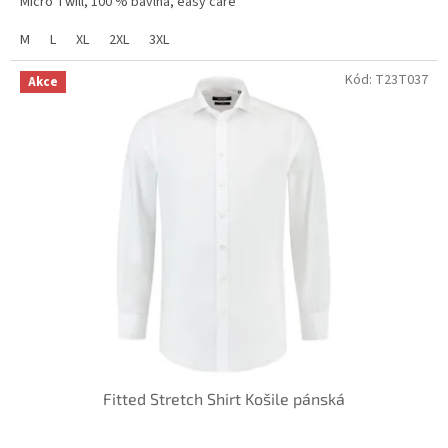
Micro Twill, 100 % bavlna, easy care
M
L
XL
2XL
3XL
Kód:
T23T037
Akce
Fitted Stretch Shirt Košile pánská