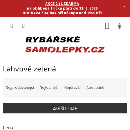
Přejít
AKCE 2 +1 ZDARMA
na
na oblíbená trička platí do 31. 8. 2026
DOPRAVA ZDARMA při nákupu nad 1500 Kč!
obsah
NÁKUP
KOŠÍK
Lahvově zelená
Ř
a
Nejprodávanější
Nejlevnější
Nejdražší
Abecedně
z
e
n
ZAVŘÍT FILTR
í
p
r
Cena