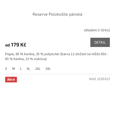
Reserve Polokošile pánská
skladem
(>20 ks)
Průměrné
hodnocení
produktu
DETAIL
179 Kč
od
je
5,0
Pique, 65 % bavlna, 35 % polyester (barva 12 složení se může lišit -
z
85 % bavlna, 15 % viskóza)
5
hvězdiček.
S
M
L
XL
2XL
3XL
Kód:
215D313
Akce