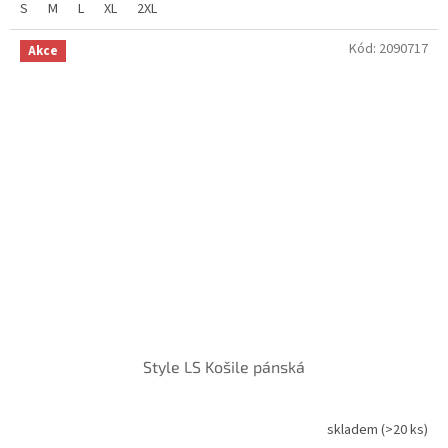
S
M
L
XL
2XL
Kód:
2090717
Akce
Style LS Košile pánská
skladem
(>20 ks)