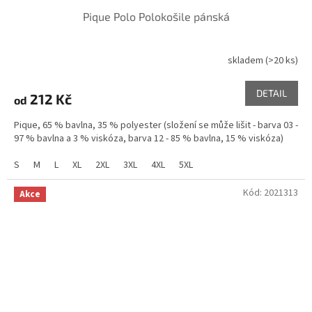
Pique Polo Polokošile pánská
skladem
(>20 ks)
DETAIL
212 Kč
od
Pique, 65 % bavlna, 35 % polyester (složení se může lišit - barva 03 -
97 % bavlna a 3 % viskóza, barva 12 - 85 % bavlna, 15 % viskóza)
S
M
L
XL
2XL
3XL
4XL
5XL
Kód:
2021313
Akce