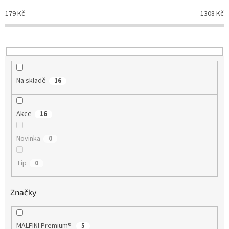
o
d
179
Kč
1308
Kč
u
k
t
ů
Na skladě
16
Akce
16
Novinka
0
Tip
0
Značky
MALFINI Premium®
5