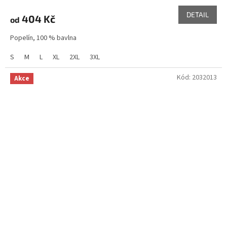
DETAIL
404 Kč
od
Popelín, 100 % bavlna
S
M
L
XL
2XL
3XL
Kód:
2032013
Akce