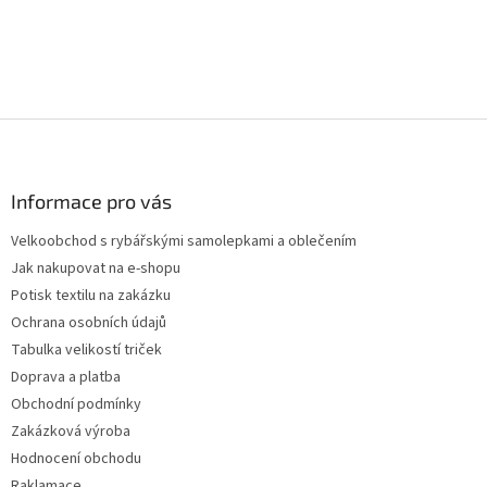
v
l
á
d
a
c
Z
í
p
á
r
p
v
a
Informace pro vás
k
t
y
Velkoobchod s rybářskými samolepkami a oblečením
í
v
Jak nakupovat na e-shopu
ý
p
Potisk textilu na zakázku
i
Ochrana osobních údajů
s
Tabulka velikostí triček
u
Doprava a platba
Obchodní podmínky
Zakázková výroba
Hodnocení obchodu
Raklamace