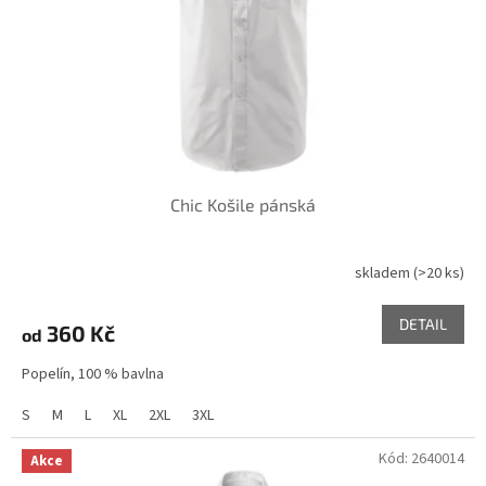
o
d
u
k
t
ů
Chic Košile pánská
skladem
(>20 ks)
DETAIL
360 Kč
od
Popelín, 100 % bavlna
S
M
L
XL
2XL
3XL
Kód:
2640014
Akce