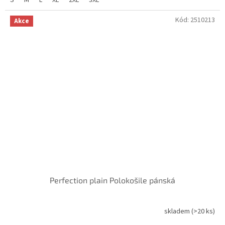
hvězdiček.
Kód:
2510213
Akce
Perfection plain Polokošile pánská
skladem
(>20 ks)