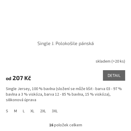
Single J. Polokošile pánská
skladem
(>20 ks)
DETAIL
207 Kč
od
Single Jersey, 100 % bavlna (složení se může lišit - barva 03 - 97 %
bavlna a 3 % viskóza, barva 12 - 85 % bavlna, 15 % viskóza),
silikonová úprava
S
M
L
XL
2XL
3XL
16
položek celkem
O