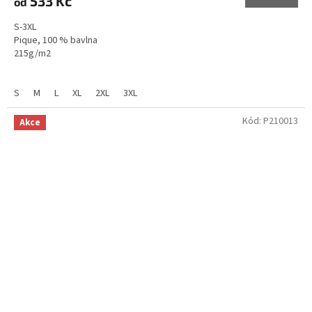
533 Kč
od
S-3XL
Pique, 100 % bavlna
215g/m2
Pánská
/
Dámská
S
M
L
XL
2XL
3XL
Kód:
P210013
Akce