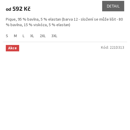
DETAIL
592 Kč
od
Pique, 95 % bavlna, 5 % elastan (barva 12 - složení se může lišit - 80
% bavlna, 15 % viskóza, 5 % elastan)
S
M
L
XL
2XL
3XL
Kód:
221D313
Akce