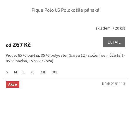
Pique Polo LS Polokošile pánská
skladem
(>20 ks)
DETAIL
267 Kč
od
Pique, 65 % bavlna, 35 % polyester (barva 12 - složení se může lišit -
85 % bavlna, 15 % viskóza)
S
M
L
XL
2XL
3XL
Kód:
2191113
Akce