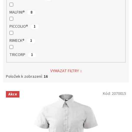
MALFINI®
8
PICCOLIO®
1
RIMECK®
1
TRICORP
1
VYMAZAT FILTRY
Položek k zobrazení:
16
V
Kód:
2070015
Akce
ý
p
i
s
p
r