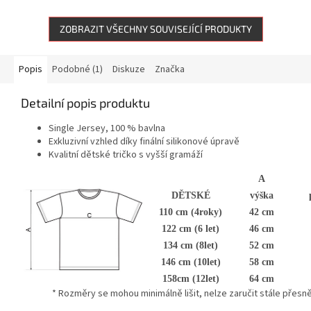
ZOBRAZIT VŠECHNY SOUVISEJÍCÍ PRODUKTY
Popis
Podobné (1)
Diskuze
Značka
Detailní popis produktu
Single Jersey, 100 % bavlna
Exkluzivní vzhled díky finální silikonové úpravě
Kvalitní dětské tričko s vyšší gramáží
A
DĚTSKÉ
výška
110 cm (4roky)
42 cm
122 cm (6 let)
46 cm
134 cm (8let)
52 cm
146 cm (10let)
58 cm
158cm (12let)
64 cm
* Rozměry se mohou minimálně lišit, nelze zaručit stále přesně u