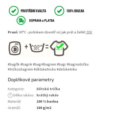
Praní:
30°C - potiskem dovnitř viz jak prát a žehlit
ZDE
#bagřík #bagrik #bagr#bagrem #bagr #bagrnatričku
#tričkosbagrem #dětsketricko #detsketriko
Doplňkové parametry
Kategorie
:
Dětská trička
?
Délka rukávu
:
krátký rukáv
Materiál
:
100 % bavlna
Gramáž
:
160 g/m2