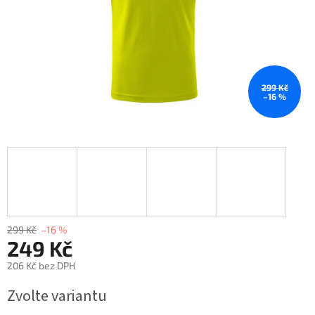
299 Kč
–16 %
299 Kč
–16 %
249 Kč
206 Kč bez DPH
Měrná
Zvolte variantu
cena: