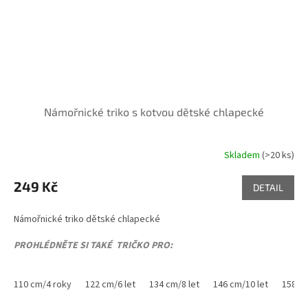
Námořnické triko s kotvou dětské chlapecké
Skladem
(>20 ks)
Průměrné
hodnocení
produktu
249 Kč
DETAIL
je
5,0
Námořnické triko dětské chlapecké
z
5
PROHLÉDNĚTE SI TAKÉ TRIČKO PRO:
hvězdiček.
MAMINKU
,
TATÍNKA
,
SESTŘIČKU
110 cm/4 roky
122 cm/6 let
134 cm/8 let
146 cm/10 let
158 cm
Single Jersey, 100 % bavlna