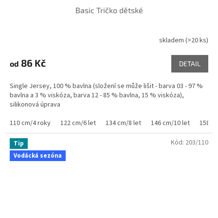
Basic Tričko dětské
skladem
(>20 ks)
86 Kč
od
DETAIL
Single Jersey, 100 % bavlna (složení se může lišit - barva 03 - 97 %
bavlna a 3 % viskóza, barva 12 - 85 % bavlna, 15 % viskóza),
silikonová úprava
110 cm/4 roky
122 cm/6 let
134 cm/8 let
146 cm/10 let
158 cm
Kód:
203/110
Tip
Vodácká sezóna