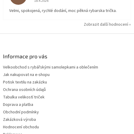
18.4.2026
Velmi, spokojená, rychlé dodání, moc pěkná rybarska trička.
Zobrazit další hodnocení
Z
á
p
a
Informace pro vás
t
Velkoobchod s rybářskými samolepkami a oblečením
í
Jak nakupovat na e-shopu
Potisk textilu na zakázku
Ochrana osobních údajů
Tabulka velikostí triček
Doprava a platba
Obchodní podmínky
Zakázková výroba
Hodnocení obchodu