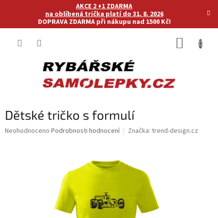
Přejít
AKCE 2 +1 ZDARMA
na
na oblíbená trička platí do 31. 8. 2026
DOPRAVA ZDARMA při nákupu nad 1500 Kč!
obsah
NÁKUP
KOŠÍK
Dětské tričko s formulí
Průměrné
Neohodnoceno
Podrobnosti hodnocení
Značka:
trend-design.cz
hodnocení
produktu
je
0,0
z
5
hvězdiček.