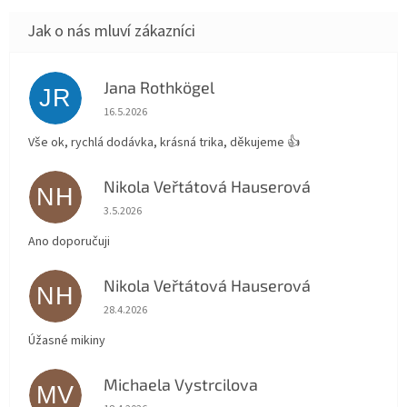
Jana Rothkögel
JR
Hodnocení obchodu je 5 z 5 hvězdiček.
16.5.2026
Vše ok, rychlá dodávka, krásná trika, děkujeme 👍
Nikola Veřtátová Hauserová
NH
Hodnocení obchodu je 5 z 5 hvězdiček.
3.5.2026
Ano doporučuji
Nikola Veřtátová Hauserová
NH
Hodnocení obchodu je 5 z 5 hvězdiček.
28.4.2026
Úžasné mikiny
Michaela Vystrcilova
MV
Hodnocení obchodu je 5 z 5 hvězdiček.