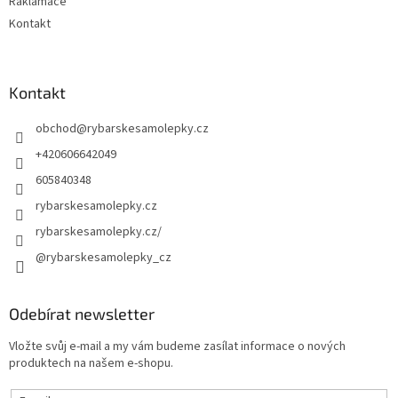
Raklamace
Kontakt
Kontakt
obchod
@
rybarskesamolepky.cz
+420606642049
605840348
rybarskesamolepky.cz
rybarskesamolepky.cz/
@rybarskesamolepky_cz
Odebírat newsletter
Vložte svůj e-mail a my vám budeme zasílat informace o nových
produktech na našem e-shopu.