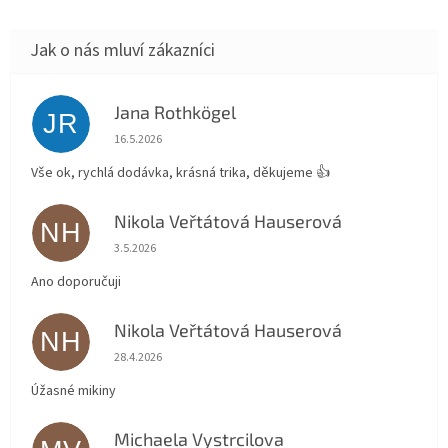
Jana Rothkögel
JR
Hodnocení obchodu je 5 z 5 hvězdiček.
16.5.2026
Vše ok, rychlá dodávka, krásná trika, děkujeme 👍
Nikola Veřtátová Hauserová
NH
Hodnocení obchodu je 5 z 5 hvězdiček.
3.5.2026
Ano doporučuji
Nikola Veřtátová Hauserová
NH
Hodnocení obchodu je 5 z 5 hvězdiček.
28.4.2026
Úžasné mikiny
Michaela Vystrcilova