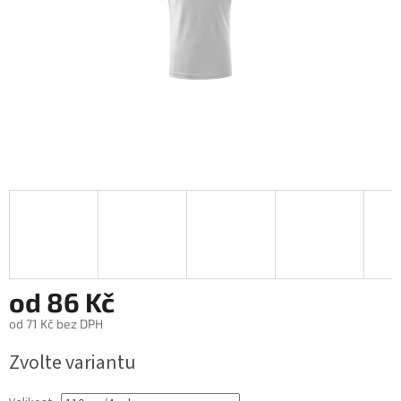
od
86 Kč
od
71 Kč
bez DPH
Měrná
Zvolte variantu
cena: