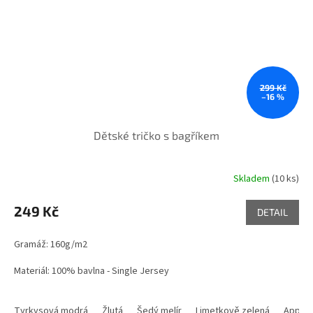
299 Kč
–16 %
Dětské tričko s bagříkem
Skladem
(10 ks)
249 Kč
DETAIL
Gramáž: 160g/m2
Materiál: 100% bavlna - Single Jersey
Tyrkysová modrá
Žlutá
Šedý melír
Limetkově zelená
Apple 