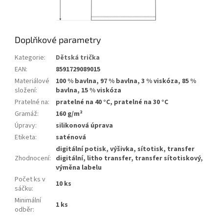
Doplňkové parametry
Kategorie
:
Dětská trička
EAN
:
8591729089015
Materiálové
100 % bavlna, 97 % bavlna, 3 % viskóza, 85 %
složení
:
bavlna, 15 % viskóza
Pratelné na
:
pratelné na 40 °C, pratelné na 30 °C
Gramáž
:
160 g/m²
Úpravy
:
silikonová úprava
Etiketa
:
saténová
digitální potisk, výšivka, sítotisk, transfer
Zhodnocení
:
digitální, litho transfer, transfer sítotiskový,
výměna labelu
Počet ks v
10 ks
sáčku
:
Minimální
1 ks
odběr
: