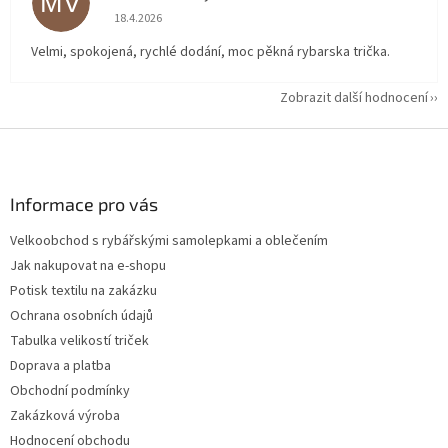
MV
Hodnocení obchodu je 5 z 5 hvězdiček.
18.4.2026
Velmi, spokojená, rychlé dodání, moc pěkná rybarska trička.
Zobrazit další hodnocení
Z
á
p
a
Informace pro vás
t
Velkoobchod s rybářskými samolepkami a oblečením
í
Jak nakupovat na e-shopu
Potisk textilu na zakázku
Ochrana osobních údajů
Tabulka velikostí triček
Doprava a platba
Obchodní podmínky
Zakázková výroba
Hodnocení obchodu