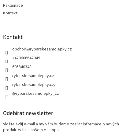
Raklamace
Kontakt
Kontakt
obchod
@
rybarskesamolepky.cz
+420606642049
605840348
rybarskesamolepky.cz
rybarskesamolepky.cz/
@rybarskesamolepky_cz
Odebírat newsletter
Vložte svůj e-mail a my vám budeme zasílat informace o nových
produktech na našem e-shopu.