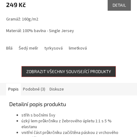
249 Kč
DETAIL
Gramáž: 160g/m2
Materiál: 100% bavlna - Single Jersey
Bílá
Šedý melír
tyrkysová
limetková
ZOBRAZIT VŠECHNY SOUVISEJÍCÍ PRODUKTY
Popis
Podobné (3)
Diskuze
Detailní popis produktu
střih s bočními švy
úzký lem průkrčníku z žebrového úpletu 1:1 s 5 %
elastanu
vnitřní část průkrčníku začištěna páskou z vrchového