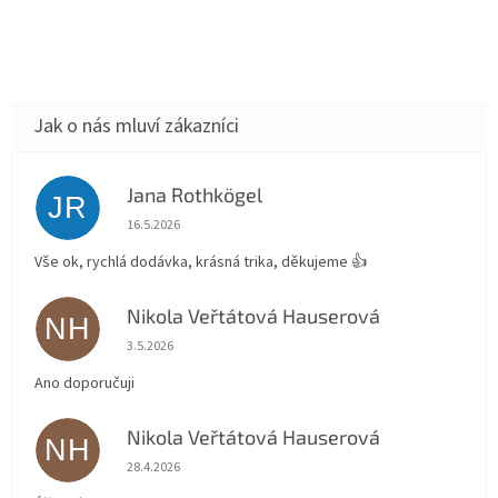
Jana Rothkögel
JR
Hodnocení obchodu je 5 z 5 hvězdiček.
16.5.2026
Vše ok, rychlá dodávka, krásná trika, děkujeme 👍
Nikola Veřtátová Hauserová
NH
Hodnocení obchodu je 5 z 5 hvězdiček.
3.5.2026
Ano doporučuji
Nikola Veřtátová Hauserová
NH
Hodnocení obchodu je 5 z 5 hvězdiček.
28.4.2026