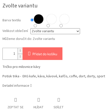
Měrná
Zvolte variantu
cena:
Barva textilu
Velikost oblečení
Můžeme doručit do:
Zvolte variantu
Přidat do košíku
Tričko pro milovnice kávy
Potisk trika -
EKG kafe, káva, kávové, kafčo, coffe, dort, dorty, sport
Detailní informace
ZEPTAT SE
HLÍDAT
SDÍLET