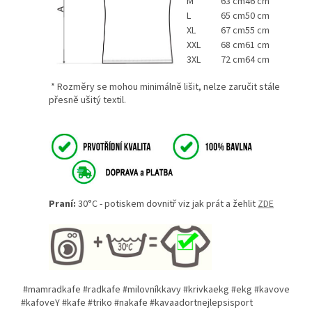
M
63 cm
46 cm
L
65 cm
50 cm
XL
67 cm
55 cm
XXL
68 cm
61 cm
3XL
72 cm
64 cm
* Rozměry se mohou minimálně lišit, nelze zaručit stále
přesně ušitý textil.
Praní:
30°C - potiskem dovnitř viz jak prát a žehlit
ZDE
#mamradkafe #radkafe #milovníkkavy #krivkaekg #ekg #kavove
#kafoveY #kafe #triko #nakafe #kavaadortnejlepsisport