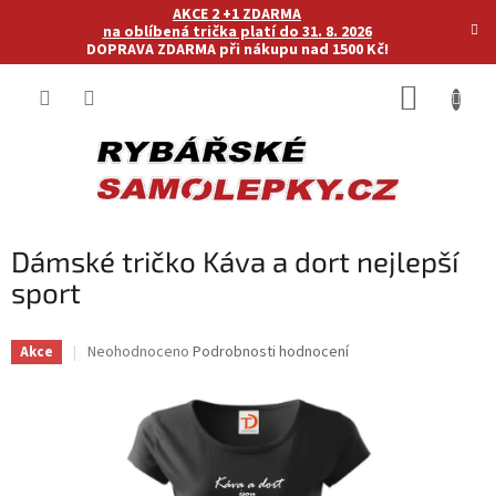
Přejít
AKCE 2 +1 ZDARMA
na
na oblíbená trička platí do 31. 8. 2026
DOPRAVA ZDARMA při nákupu nad 1500 Kč!
obsah
NÁKUP
KOŠÍK
Dámské tričko Káva a dort nejlepší
sport
Průměrné
Neohodnoceno
Podrobnosti hodnocení
Akce
hodnocení
produktu
je
0,0
z
5