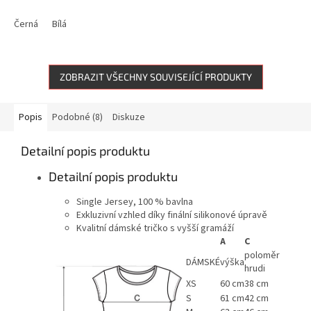
Černá
Bílá
ZOBRAZIT VŠECHNY SOUVISEJÍCÍ PRODUKTY
Popis
Podobné (8)
Diskuze
Detailní popis produktu
Detailní popis produktu
Single Jersey, 100 % bavlna
Exkluzivní vzhled díky finální silikonové úpravě
Kvalitní dámské tričko s vyšší gramáží
A
C
poloměr
DÁMSKÉ
výška
hrudi
XS
60 cm
38 cm
S
61 cm
42 cm