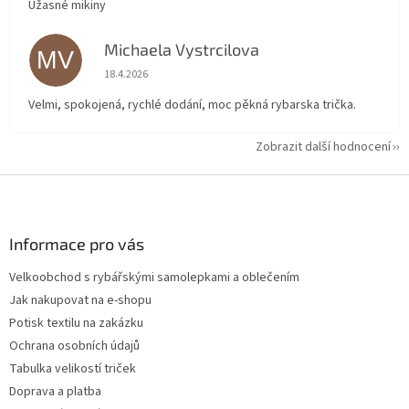
Úžasné mikiny
Michaela Vystrcilova
MV
Hodnocení obchodu je 5 z 5 hvězdiček.
18.4.2026
Velmi, spokojená, rychlé dodání, moc pěkná rybarska trička.
Zobrazit další hodnocení
Z
á
p
a
Informace pro vás
t
Velkoobchod s rybářskými samolepkami a oblečením
í
Jak nakupovat na e-shopu
Potisk textilu na zakázku
Ochrana osobních údajů
Tabulka velikostí triček
Doprava a platba