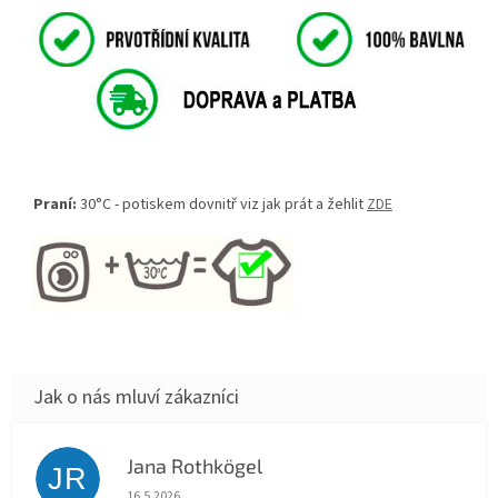
Praní:
30°C - potiskem dovnitř viz jak prát a žehlit
ZDE
Jana Rothkögel
JR
Hodnocení obchodu je 5 z 5 hvězdiček.
16.5.2026