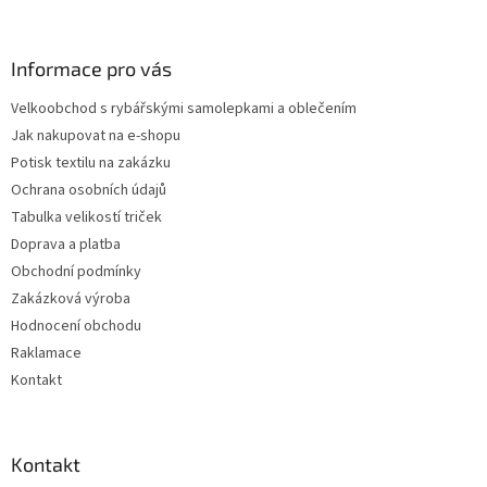
á
p
a
Informace pro vás
t
Velkoobchod s rybářskými samolepkami a oblečením
í
Jak nakupovat na e-shopu
Potisk textilu na zakázku
Ochrana osobních údajů
Tabulka velikostí triček
Doprava a platba
Obchodní podmínky
Zakázková výroba
Hodnocení obchodu
Raklamace
Kontakt
Kontakt