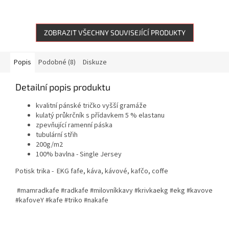
ZOBRAZIT VŠECHNY SOUVISEJÍCÍ PRODUKTY
Popis
Podobné (8)
Diskuze
Detailní popis produktu
kvalitní pánské tričko vyšší gramáže
kulatý průkrčník s přídavkem 5 % elastanu
zpevňující ramenní páska
tubulární střih
200g/m2
100% bavlna - Single Jersey
Potisk trika -
EKG fafe, káva, kávové, kafčo, coffe
#mamradkafe #radkafe #milovníkkavy #krivkaekg #ekg #kavove
#kafoveY #kafe #triko #nakafe