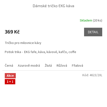
Dámské tričko EKG káva
Skladem
(20 ks)
369 Kč
DETAIL
Tričko pro milovnice kávy
Potisk trika -
EKG fafe, káva, kávové, kafčo, coffe
Černá
Azurově modrá
Žlutá
Růžová
Ffialová
Kód:
4623/2XL
Akce
2 + 1