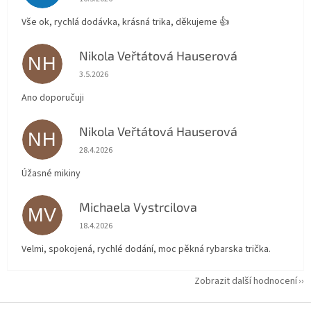
Vše ok, rychlá dodávka, krásná trika, děkujeme 👍
Nikola Veřtátová Hauserová
NH
Hodnocení obchodu je 5 z 5 hvězdiček.
3.5.2026
Ano doporučuji
Nikola Veřtátová Hauserová
NH
Hodnocení obchodu je 5 z 5 hvězdiček.
28.4.2026
Úžasné mikiny
Michaela Vystrcilova
MV
Hodnocení obchodu je 5 z 5 hvězdiček.
18.4.2026
Velmi, spokojená, rychlé dodání, moc pěkná rybarska trička.
Zobrazit další hodnocení
Z