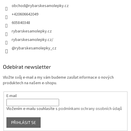
obchod
@
rybarskesamolepky.cz
+420606642049
605840348
rybarskesamolepky.cz
rybarskesamolepky.cz/
@rybarskesamolepky_cz
Odebírat newsletter
Vložte svůj e-mail a my vám budeme zasílat informace o nových
produktech na našem e-shopu.
E-mail
Vložením e-mailu souhlasíte s
podmínkami ochrany osobních údajů
PŘIHLÁSIT SE