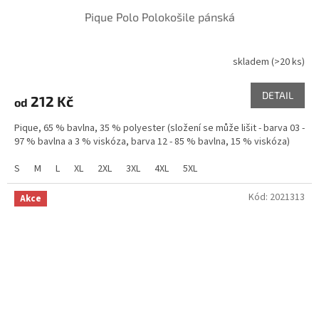
Pique Polo Polokošile pánská
skladem
(>20 ks)
DETAIL
212 Kč
od
Pique, 65 % bavlna, 35 % polyester (složení se může lišit - barva 03 -
97 % bavlna a 3 % viskóza, barva 12 - 85 % bavlna, 15 % viskóza)
S
M
L
XL
2XL
3XL
4XL
5XL
Kód:
2021313
Akce