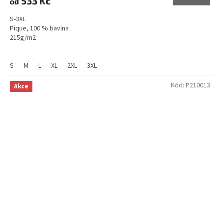
533 Kč
od
S-3XL
Pique, 100 % bavlna
215g/m2
Pánská
/
Dámská
S
M
L
XL
2XL
3XL
Kód:
P210013
Akce