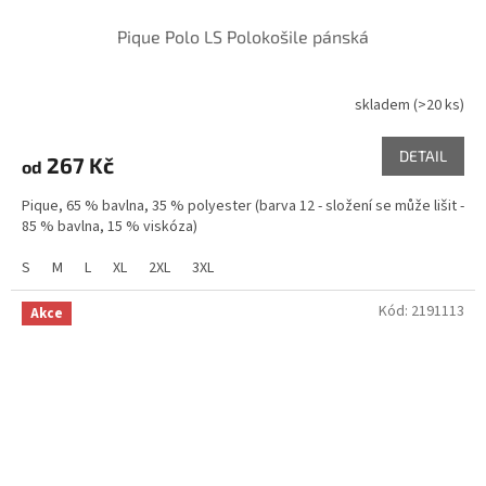
Pique Polo LS Polokošile pánská
skladem
(>20 ks)
DETAIL
267 Kč
od
Pique, 65 % bavlna, 35 % polyester (barva 12 - složení se může lišit -
85 % bavlna, 15 % viskóza)
S
M
L
XL
2XL
3XL
Kód:
2191113
Akce