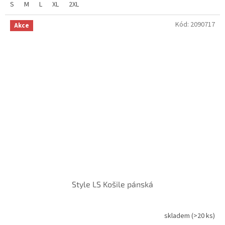
S
M
L
XL
2XL
Kód:
2090717
Akce
Style LS Košile pánská
skladem
(>20 ks)