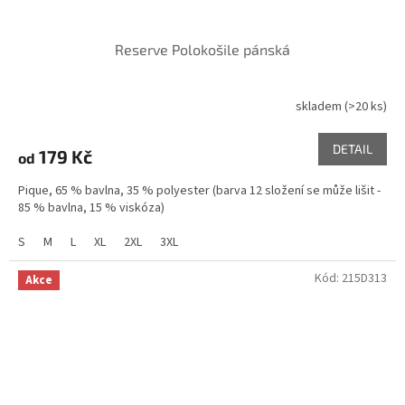
Reserve Polokošile pánská
skladem
(>20 ks)
Průměrné
hodnocení
produktu
DETAIL
179 Kč
od
je
5,0
Pique, 65 % bavlna, 35 % polyester (barva 12 složení se může lišit -
z
85 % bavlna, 15 % viskóza)
5
hvězdiček.
S
M
L
XL
2XL
3XL
Kód:
215D313
Akce