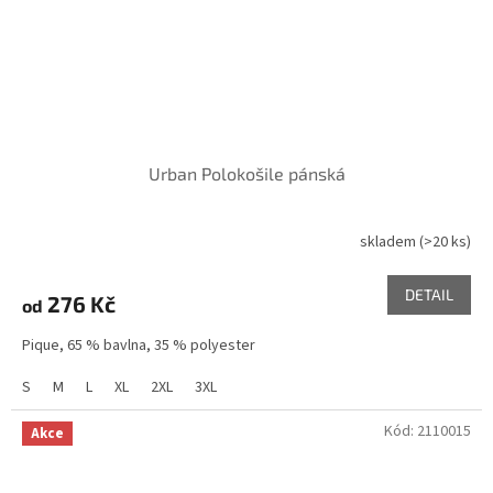
Urban Polokošile pánská
skladem
(>20 ks)
DETAIL
276 Kč
od
Pique, 65 % bavlna, 35 % polyester
S
M
L
XL
2XL
3XL
Kód:
2110015
Akce