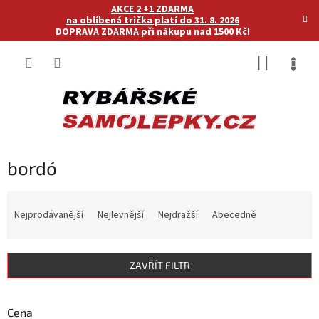
Přejít
AKCE 2 +1 ZDARMA
na
na oblíbená trička platí do 31. 8. 2026
DOPRAVA ZDARMA při nákupu nad 1500 Kč!
obsah
NÁKUP
KOŠÍK
bordó
Ř
a
Nejprodávanější
Nejlevnější
Nejdražší
Abecedně
z
e
n
ZAVŘÍT FILTR
í
p
r
Cena