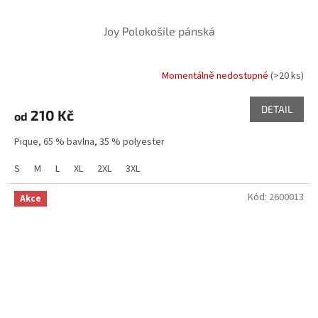
Joy Polokošile pánská
Momentálně nedostupné
(>20 ks)
DETAIL
210 Kč
od
Pique, 65 % bavlna, 35 % polyester
S
M
L
XL
2XL
3XL
Kód:
2600013
Akce