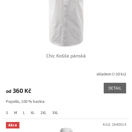
o
d
u
k
t
ů
Chic Košile pánská
skladem
(>20 ks)
DETAIL
360 Kč
od
Popelín, 100 % bavlna
S
M
L
XL
2XL
3XL
Kód:
2640014
Akce