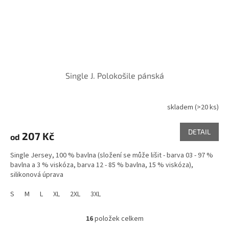
Single J. Polokošile pánská
skladem
(>20 ks)
DETAIL
207 Kč
od
Single Jersey, 100 % bavlna (složení se může lišit - barva 03 - 97 %
bavlna a 3 % viskóza, barva 12 - 85 % bavlna, 15 % viskóza),
silikonová úprava
S
M
L
XL
2XL
3XL
16
položek celkem
O