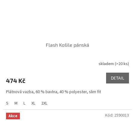
Flash Košile pánská
skladem
(>20 ks)
DETAIL
474 Kč
Plátnová vazba, 60 % bavlna, 40 % polyester, slim fit
S
M
L
XL
2XL
Kód:
2590013
Akce