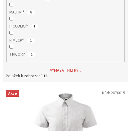
MALFINI®
8
PICCOLIO®
1
RIMECK®
1
TRICORP
1
VYMAZAT FILTRY
Položek k zobrazení:
16
V
Kód:
2070015
Akce
ý
p
i
s
p
r