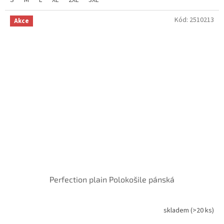
hvězdiček.
Kód:
2510213
Akce
Perfection plain Polokošile pánská
skladem
(>20 ks)