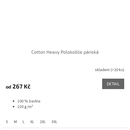
Cotton Heavy Polokošile pánská
skladem
(>20 ks)
DETAIL
267 Kč
od
100 % bavlna
220 g/m²
S
M
L
XL
2XL
3XL