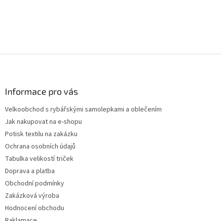
v
l
á
d
a
c
Z
í
p
á
r
p
v
a
Informace pro vás
k
t
y
Velkoobchod s rybářskými samolepkami a oblečením
í
v
Jak nakupovat na e-shopu
ý
p
Potisk textilu na zakázku
i
Ochrana osobních údajů
s
Tabulka velikostí triček
u
Doprava a platba
Obchodní podmínky
Zakázková výroba
Hodnocení obchodu
Raklamace