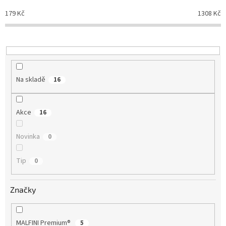
o
d
179
Kč
1308
Kč
u
k
t
ů
Na skladě
16
Akce
16
Novinka
0
Tip
0
Značky
MALFINI Premium®
5