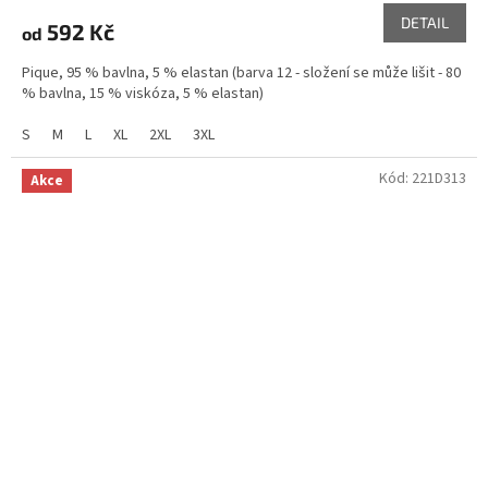
DETAIL
592 Kč
od
Pique, 95 % bavlna, 5 % elastan (barva 12 - složení se může lišit - 80
% bavlna, 15 % viskóza, 5 % elastan)
S
M
L
XL
2XL
3XL
Kód:
221D313
Akce