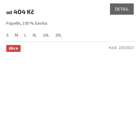
DETAIL
404 Kč
od
Popelín, 100 % bavlna
S
M
L
XL
2XL
3XL
Kód:
2032013
Akce