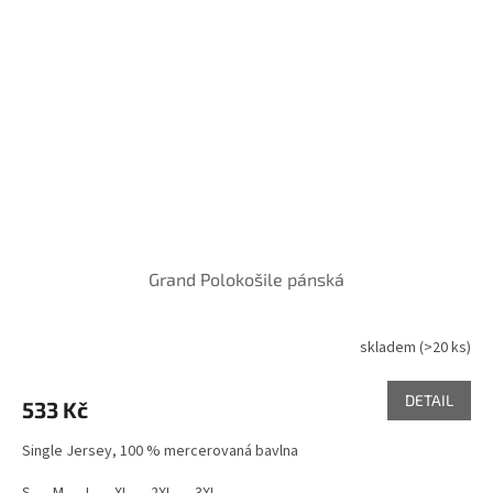
Grand Polokošile pánská
skladem
(>20 ks)
Průměrné
hodnocení
produktu
DETAIL
533 Kč
je
5,0
Single Jersey, 100 % mercerovaná bavlna
z
5
S
M
L
XL
2XL
3XL