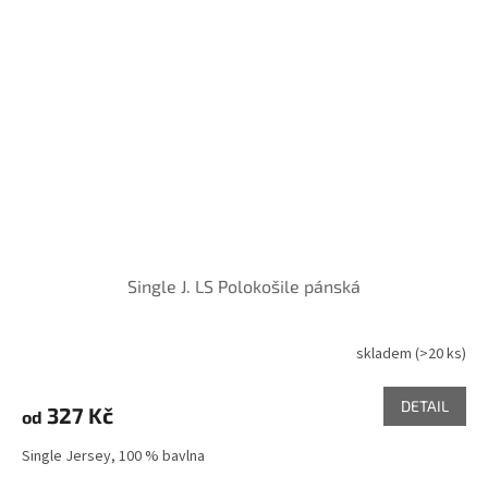
Single J. LS Polokošile pánská
skladem
(>20 ks)
DETAIL
327 Kč
od
Single Jersey, 100 % bavlna