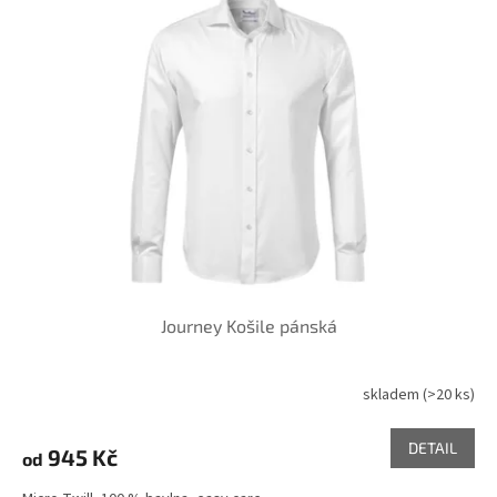
Journey Košile pánská
skladem
(>20 ks)
DETAIL
945 Kč
od