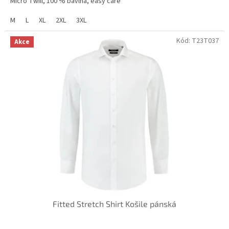
Micro Twill, 100 % bavlna, easy care
M
L
XL
2XL
3XL
Kód:
T23T037
Akce
Fitted Stretch Shirt Košile pánská