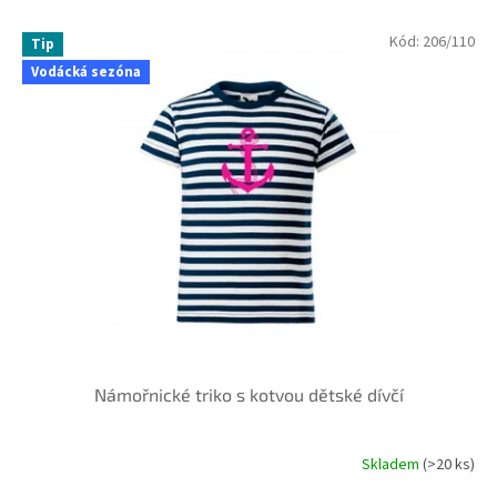
V
Kód:
206/110
Tip
ý
Vodácká sezóna
p
i
s
p
r
o
d
u
k
t
ů
Námořnické triko s kotvou dětské dívčí
Skladem
(>20 ks)