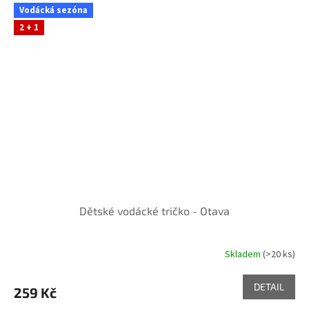
Vodácká sezóna
2 + 1
Dětské vodácké tričko - Otava
Skladem
(>20 ks)
DETAIL
259 Kč