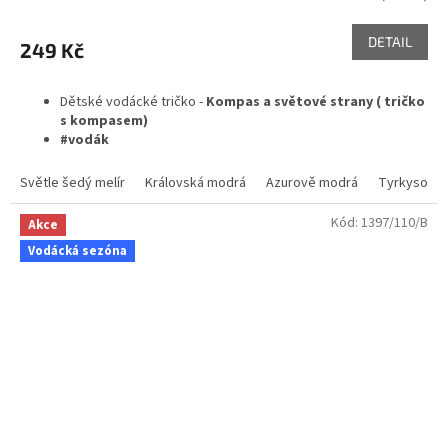
DETAIL
249 Kč
Dětské vodácké tričko -
Kompas a světové strany ( tričko
s kompasem)
#vodák
Světle šedý melír
Královská modrá
Azurově modrá
Tyrkysová
Kód:
1397/110/B
Akce
Vodácká sezóna