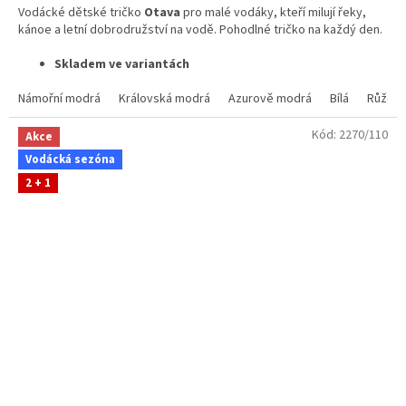
Vodácké dětské tričko
Otava
pro malé vodáky, kteří milují řeky,
kánoe a letní dobrodružství na vodě. Pohodlné tričko na každý den.
Skladem ve variantách
Námořní modrá
Královská modrá
Azurově modrá
Bílá
Růžov
Kód:
2270/110
Akce
Vodácká sezóna
2 + 1