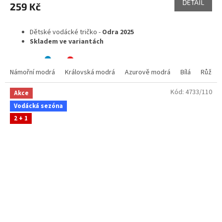
DETAIL
259 Kč
Dětské vodácké tričko -
Odra 2025
Skladem ve variantách
Námořní modrá
Královská modrá
Azurově modrá
Bílá
Růžov
Kód:
4733/110
Akce
Vodácká sezóna
2 + 1