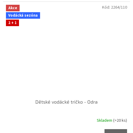
Kód:
2264/110
Akce
Vodácká sezóna
2 + 1
Dětské vodácké tričko - Odra
Skladem
(>20 ks)