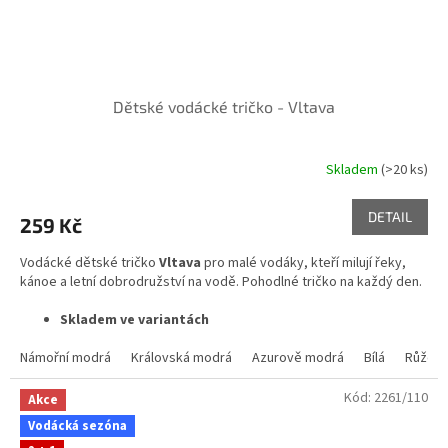
Dětské vodácké tričko - Vltava
Skladem
(>20 ks)
DETAIL
259 Kč
Vodácké dětské tričko
Vltava
pro malé vodáky, kteří milují řeky,
kánoe a letní dobrodružství na vodě. Pohodlné tričko na každý den.
Skladem ve variantách
Námořní modrá
Královská modrá
Azurově modrá
Bílá
Růžov
Kód:
2261/110
Akce
Vodácká sezóna