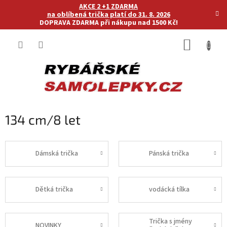
Přejít
AKCE 2 +1 ZDARMA
na
na oblíbená trička platí do 31. 8. 2026
DOPRAVA ZDARMA při nákupu nad 1500 Kč!
obsah
NÁKUP
KOŠÍK
134 cm/8 let
Dámská trička
Pánská trička
Dětká trička
vodácká tílka
Trička s jmény
NOVINKY