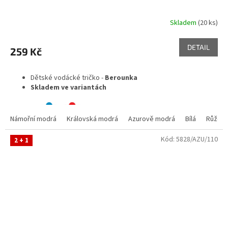
Skladem
(20 ks)
DETAIL
259 Kč
Dětské vodácké tričko -
Berounka
Skladem ve variantách
Námořní modrá
Královská modrá
Azurově modrá
Bílá
Růžov
Kód:
5828/AZU/110
2 + 1