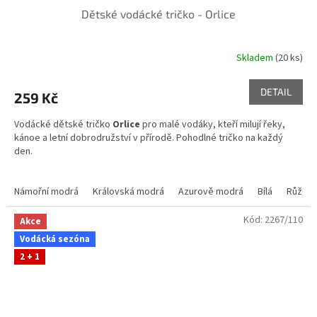
Dětské vodácké tričko - Orlice
Skladem
(20 ks)
DETAIL
259 Kč
Vodácké dětské tričko
Orlice
pro malé vodáky, kteří milují řeky,
kánoe a letní dobrodružství v přírodě. Pohodlné tričko na každý
den.
Skladem ve variantách
Námořní modrá
Královská modrá
Azurově modrá
Bílá
Růžov
Kód:
2267/110
Akce
Vodácká sezóna
2 + 1