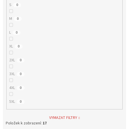
S
0
M
0
L
0
XL
0
2XL
0
3XL
0
4XL
0
5XL
0
VYMAZAT FILTRY
Položek k zobrazení:
17