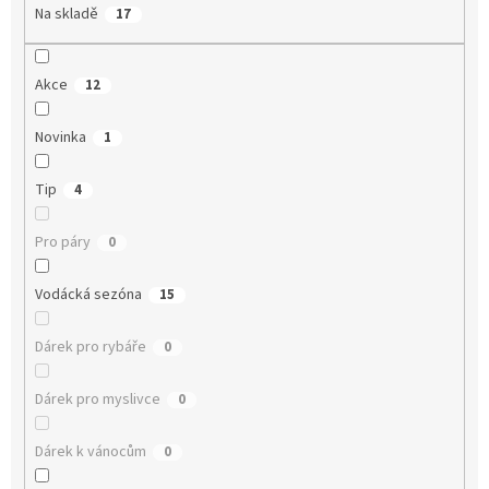
Na skladě
17
Akce
12
Novinka
1
Tip
4
Pro páry
0
Vodácká sezóna
15
Dárek pro rybáře
0
Dárek pro myslivce
0
Dárek k vánocům
0