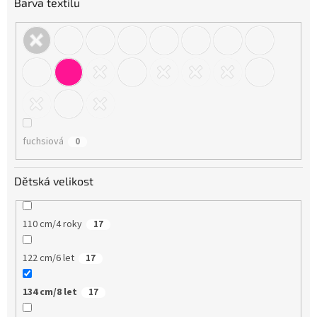
Barva textilu
fuchsiová
0
Dětská velikost
110 cm/4 roky
17
122 cm/6 let
17
134 cm/8 let
17