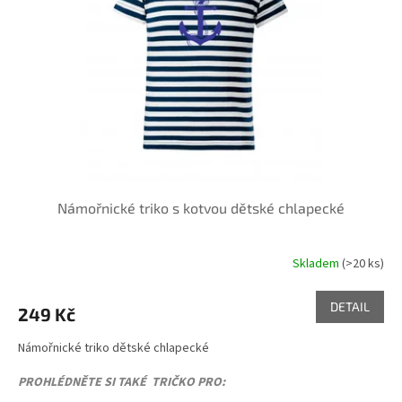
Námořnické triko s kotvou dětské chlapecké
Skladem
(>20 ks)
Průměrné
hodnocení
produktu
DETAIL
249 Kč
je
5,0
Námořnické triko dětské chlapecké
z
5
PROHLÉDNĚTE SI TAKÉ TRIČKO PRO:
hvězdiček.