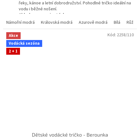
řeky, kánoe a letní dobrodružství. Pohodlné tričko ideální na
vodu i běžné nošení.
Skladem ve variantách
Námořní modrá
Královská modrá
Azurově modrá
Bílá
Růžov
Kód:
2258/110
Akce
Vodácká sezóna
2 + 1
Dětské vodácké tričko - Berounka