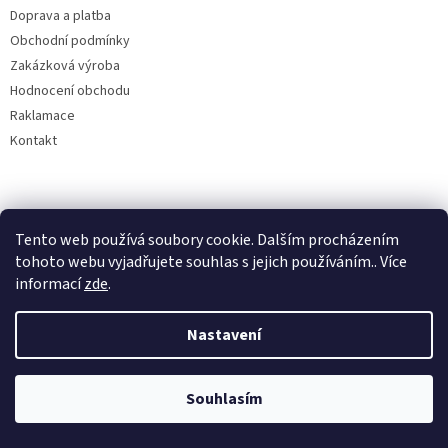
Doprava a platba
Obchodní podmínky
Zakázková výroba
Hodnocení obchodu
Raklamace
Kontakt
Kontakt
Tento web používá soubory cookie. Dalším procházením
obchod
@
rybarskesamolepky.cz
tohoto webu vyjadřujete souhlas s jejich používáním.. Více
informací
zde
.
+420606642049
605840348
Nastavení
rybarskesamolepky.cz
rybarskesamolepky.cz/
Souhlasím
@rybarskesamolepky_cz