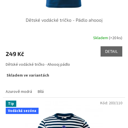
Dětské vodácké tričko - Pádlo ahoooj
Skladem
(>20 ks)
DETAIL
249 Kč
Dětské vodácké tričko - Ahoooj pádlo
Skladem ve variantách
Azurově modrá
Bílá
Kód:
203/110
Tip
Vodácká sezóna