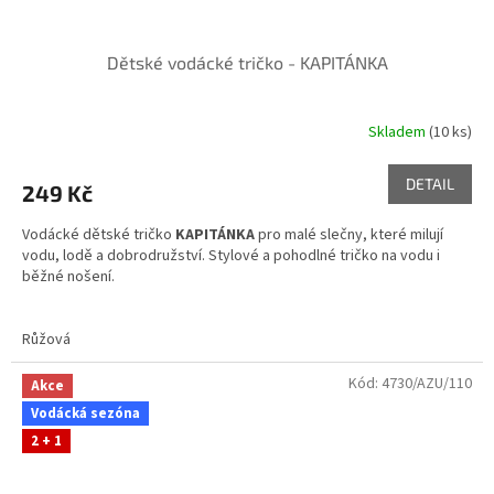
Dětské vodácké tričko - KAPITÁNKA
Skladem
(10 ks)
DETAIL
249 Kč
Vodácké dětské tričko
KAPITÁNKA
pro malé slečny, které milují
vodu, lodě a dobrodružství. Stylové a pohodlné tričko na vodu i
běžné nošení.
#vodák
Růžová
Skladem ve variantách
Kód:
4730/AZU/110
Akce
Vodácká sezóna
2 + 1