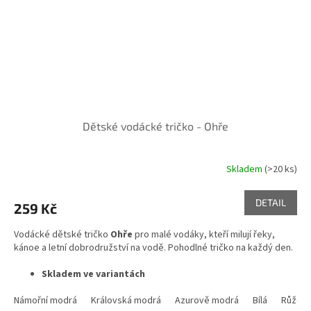
Dětské vodácké tričko - Ohře
Skladem
(>20 ks)
DETAIL
259 Kč
Vodácké dětské tričko
Ohře
pro malé vodáky, kteří milují řeky,
kánoe a letní dobrodružství na vodě. Pohodlné tričko na každý den.
Skladem ve variantách
Námořní modrá
Královská modrá
Azurově modrá
Bílá
Růžov