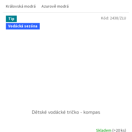
Skladem ve variantách
Královská modrá
Azurově modrá
Kód:
2438/ZLU
Tip
Vodácká sezóna
Dětské vodácké tričko - kompas
Skladem
(>20 ks)