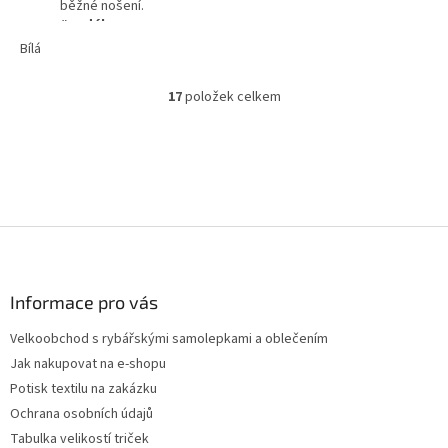
běžné nošení.
#vodák
Bílá
17
položek celkem
O
v
l
á
d
a
c
Z
í
p
á
r
p
v
a
Informace pro vás
k
t
y
Velkoobchod s rybářskými samolepkami a oblečením
í
v
Jak nakupovat na e-shopu
ý
p
Potisk textilu na zakázku
i
Ochrana osobních údajů
s
Tabulka velikostí triček
u