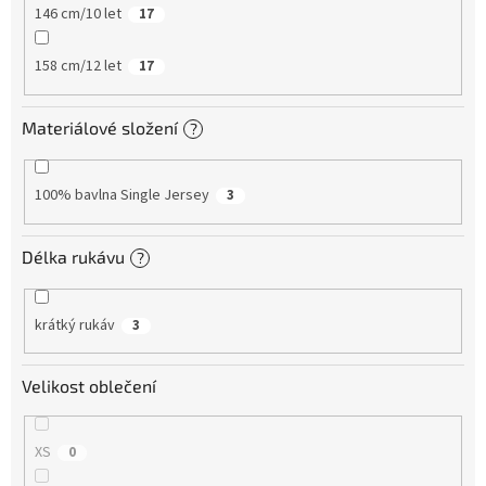
146 cm/10 let
17
158 cm/12 let
17
Materiálové složení
?
100% bavlna Single Jersey
3
Délka rukávu
?
krátký rukáv
3
Velikost oblečení
XS
0