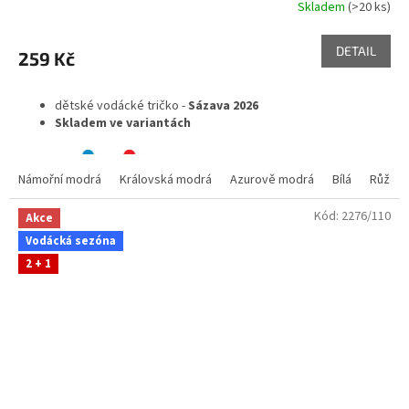
Skladem
(>20 ks)
DETAIL
259 Kč
dětské vodácké tričko -
Sázava 2026
Skladem ve variantách
Námořní modrá
Královská modrá
Azurově modrá
Bílá
Růžov
Kód:
2276/110
Akce
Vodácká sezóna
2 + 1