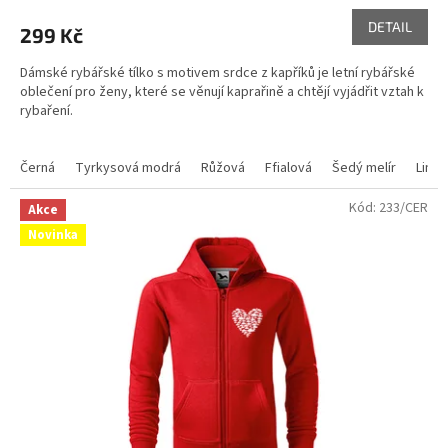
DETAIL
299 Kč
Dámské rybářské tílko s motivem srdce z kapříků je letní rybářské
oblečení pro ženy, které se věnují kaprařině a chtějí vyjádřit vztah k
rybaření.
Černá
Tyrkysová modrá
Růžová
Ffialová
Šedý melír
Lime
Kód:
233/CER
Akce
Novinka