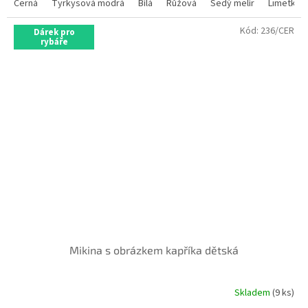
Černá
Tyrkysová modrá
Bílá
Růžová
Šedý melír
Limetkov
Kód:
236/CER
Dárek pro
rybáře
Mikina s obrázkem kapříka dětská
Skladem
(9 ks)