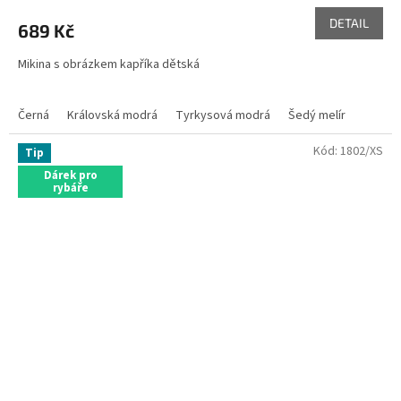
DETAIL
689 Kč
Mikina s obrázkem kapříka dětská
Černá
Královská modrá
Tyrkysová modrá
Šedý melír
Kód:
1802/XS
Tip
Dárek pro
rybáře