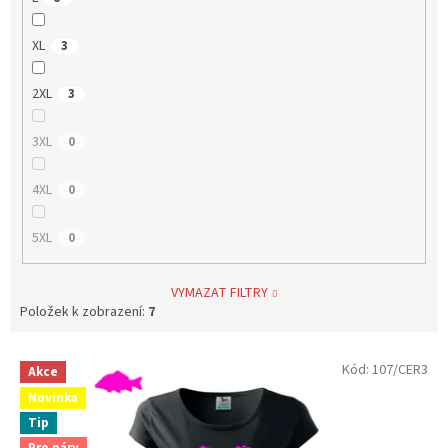
XL
3
2XL
3
3XL
0
4XL
0
5XL
0
VYMAZAT FILTRY
Položek k zobrazení:
7
V
Kód:
107/CER3
Akce
ý
Novinka
p
Tip
i
Pro páry