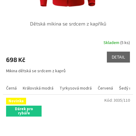
Dětská mikina se srdcem z kapříků
Skladem
(5 ks)
DETAIL
698 Kč
Mikina dětská se srdcem z kaprů
Černá
Královská modrá
Tyrkysová modrá
Červená
Šedý mel
Kód:
3035/110
Novinka
Dárek pro
rybáře