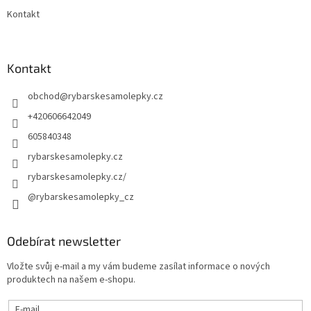
Kontakt
Kontakt
obchod
@
rybarskesamolepky.cz
+420606642049
605840348
rybarskesamolepky.cz
rybarskesamolepky.cz/
@rybarskesamolepky_cz
Odebírat newsletter
Vložte svůj e-mail a my vám budeme zasílat informace o nových
produktech na našem e-shopu.
E-mail