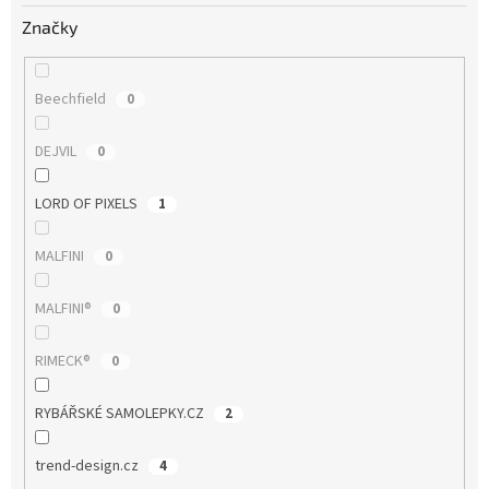
Značky
Beechfield
0
DEJVIL
0
LORD OF PIXELS
1
MALFINI
0
MALFINI®
0
RIMECK®
0
RYBÁŘSKÉ SAMOLEPKY.CZ
2
trend-design.cz
4