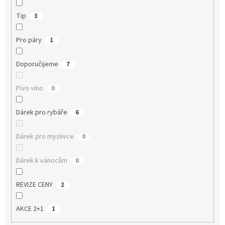
Tip
3
Pro páry
1
Doporučijeme
7
Pivo víno
0
Dárek pro rybáře
6
Dárek pro myslivce
0
Dárek k vánocům
0
REVIZE CENY
2
AKCE 2+1
1