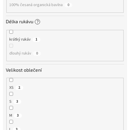
100% česaná organická bavlna
0
Délka rukávu
?
krátký rukáv
1
dlouhý rukáv
0
Velikost oblečení
XS
2
S
3
M
3
L
3