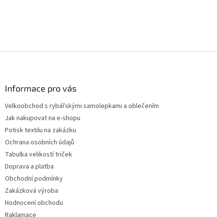
v
l
á
d
a
c
Z
í
p
á
r
p
v
a
Informace pro vás
k
t
y
Velkoobchod s rybářskými samolepkami a oblečením
í
v
Jak nakupovat na e-shopu
ý
p
Potisk textilu na zakázku
i
Ochrana osobních údajů
s
Tabulka velikostí triček
u
Doprava a platba
Obchodní podmínky
Zakázková výroba
Hodnocení obchodu
Raklamace