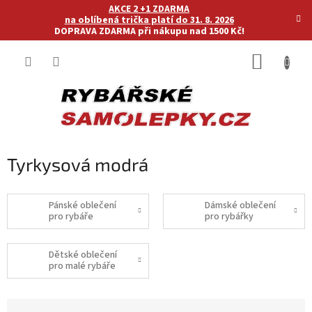
Přejít
AKCE 2 +1 ZDARMA
na
na oblíbená trička platí do 31. 8. 2026
DOPRAVA ZDARMA při nákupu nad 1500 Kč!
obsah
NÁKUP
KOŠÍK
Tyrkysová modrá
Pánské oblečení
Dámské oblečení
pro rybáře
pro rybářky
Dětské oblečení
pro malé rybáře
Ř