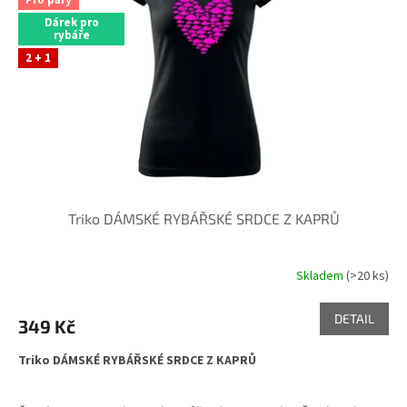
s
p
Dárek pro
rybáře
r
o
2 + 1
d
u
k
t
ů
Triko DÁMSKÉ RYBÁŘSKÉ SRDCE Z KAPRŮ
Skladem
(>20 ks)
Průměrné
hodnocení
produktu
DETAIL
349 Kč
je
4,0
Triko DÁMSKÉ RYBÁŘSKÉ SRDCE Z KAPRŮ
z
5
hvězdiček.