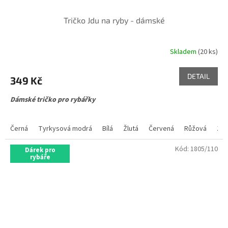
Tričko Jdu na ryby - dámské
Skladem
(20 ks)
DETAIL
349 Kč
Dámské tričko pro rybářky
Černá
Tyrkysová modrá
Bílá
Žlutá
Červená
Růžová
Zel
Kód:
1805/110
Dárek pro
rybáře