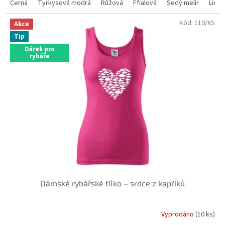
Černá
Tyrkysová modrá
Růžová
Ffialová
Šedý melír
Lime
Kód:
110/XS
Akce
Tip
Dárek pro
rybáře
Dámské rybářské tílko – srdce z kapříků
Vyprodáno
(10 ks)