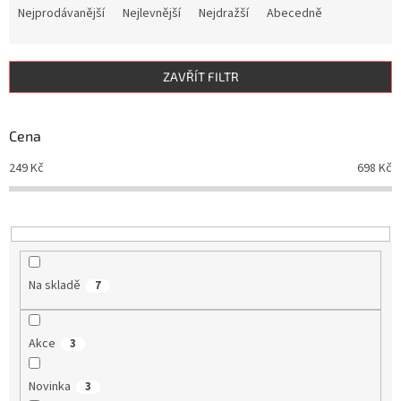
a
Nejprodávanější
Nejlevnější
Nejdražší
Abecedně
z
e
n
ZAVŘÍT FILTR
í
p
r
Cena
o
d
249
Kč
698
Kč
u
k
t
ů
Na skladě
7
Akce
3
Novinka
3