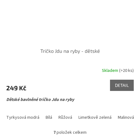
Tričko Jdu na ryby - dětské
Skladem
(>20 ks)
DETAIL
249 Kč
Dětské bavlněné tričko Jdu na ryby
Tyrkysová modrá
Bílá
Růžová
Limetkově zelená
Malinová
7
položek celkem
O