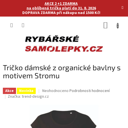
Přejít
AKCE 2 +1 ZDARMA
na
na oblíbená trička platí do 31. 8. 2026
DOPRAVA ZDARMA při nákupu nad 1500 Kč!
obsah
NÁKUP
KOŠÍK
Tričko dámské z organické bavlny s
motivem Stromu
Průměrné
Neohodnoceno
Podrobnosti hodnocení
Akce
Novinka
hodnocení
Značka:
trend-design.cz
produktu
je
0,0
z
5