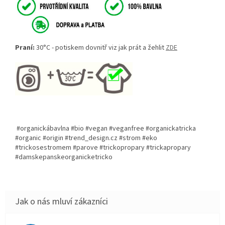
Praní:
30°C - potiskem dovnitř viz jak prát a žehlit
ZDE
#organickábavlna #bio #vegan #veganfree #organickatricka
#organic #origin #trend_design.cz #strom #eko
#trickosestromem #parove #trickopropary #trickapropary
#damskepanskeorganicketricko