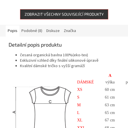
ZOBRAZIT VŠECHNY SOUVISEJÍCÍ PRODUKTY
Popis
Podobné (8)
Diskuze
Značka
Detailní popis produktu
česaná organická bavlna 100%
(eko-tex)
Exkluzivní vzhled díky finální silikonové úpravě
Kvalitní dámské tričko s vyšší gramáží
A
DÁMSKÉ
výška
p
XS
60 cm
S
61 cm
M
63 cm
L
65 cm
XL
67 cm
XXL
68 cm