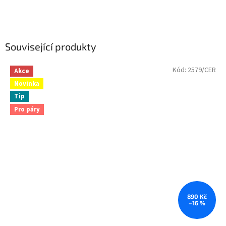
Související produkty
Kód:
2579/CER
Akce
Novinka
Tip
Pro páry
890 Kč
–16 %