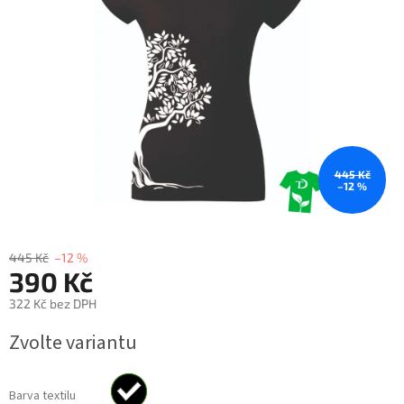
hvězdiček.
445 Kč
–12 %
445 Kč
–12 %
390 Kč
322 Kč bez DPH
Měrná
Zvolte variantu
cena:
Barva textilu